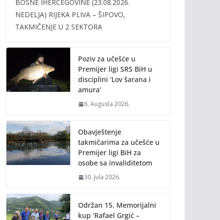
BOSNE IHERCEGOVINE (23.08.2026.
b
er
l
y
NEDELJA) RIJEKA PLIVA – ŠIPOVO,
o
Li
TAKMIČENJE U 2 SEKTORA
o
n
k
k
Poziv za učešće u
Premijer ligi SRS BiH u
disciplini ‘Lov šarana i
amura’
6. Augusta 2026.
Obavještenje
takmičarima za učešće u
Premijer ligi BiH za
osobe sa invaliditetom
30. Jula 2026.
Održan 15. Memorijalni
kup ‘Rafael Grgić –