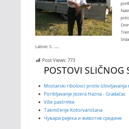
o
Li
pori
o
n
Naim
poto
k
k
Dnev
Tren
Srda
Lalovic S….
…
Post Views:
773
POSTOVI SLIČNOG 
Mostarski ribolovci protiv izlovljavanja 
Poribljavanje Jezera Hazna - Gradačac
Više pastrmke
Takmičenje Kotorvarošana
Чувари ријека и животне средине