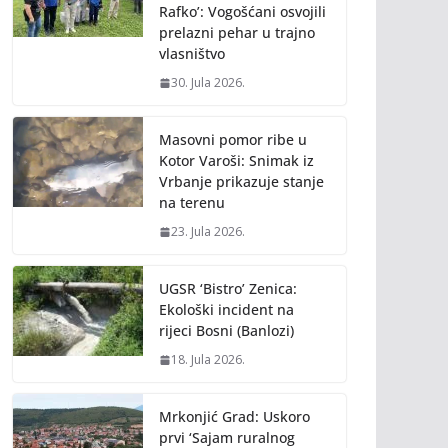
Rafko’: Vogošćani osvojili
prelazni pehar u trajno
vlasništvo
30. Jula 2026.
Masovni pomor ribe u
Kotor Varoši: Snimak iz
Vrbanje prikazuje stanje
na terenu
23. Jula 2026.
UGSR ‘Bistro’ Zenica:
Ekološki incident na
rijeci Bosni (Banlozi)
18. Jula 2026.
Mrkonjić Grad: Uskoro
prvi ‘Sajam ruralnog