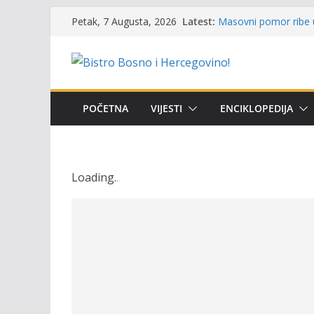
Skip
Latest:
Masovni pomor ribe u
Petak, 7 Augusta, 2026
to
prikazuje stanje na t
Satnica 7. i 8. kola P
content
Poziv za učešće u Prem
i amura’
Obavještenje takmiča
osobe sa invaliditet
POČETNA
VIJESTI
ENCIKLOPEDIJA
Održan 15. Memorijal
osvojili prelazni peha
Loading
.
.
.