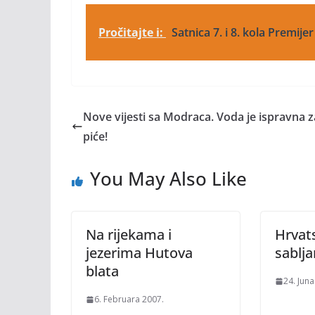
Pročitajte i:
Satnica 7. i 8. kola Premije
Nove vijesti sa Modraca. Voda je ispravna z
piće!
You May Also Like
Na rijekama i
Hrvat
jezerima Hutova
sablj
blata
24. Juna
6. Februara 2007.