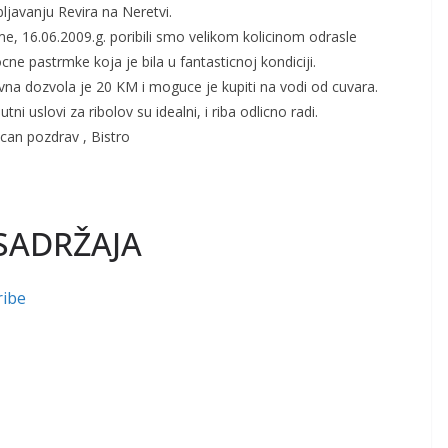
bljavanju Revira na Neretvi.
e, 16.06.2009.g. poribili smo velikom kolicinom odrasle
cne pastrmke koja je bila u fantasticnoj kondiciji.
na dozvola je 20 KM i moguce je kupiti na vodi od cuvara.
utni uslovi za ribolov su idealni, i riba odlicno radi.
can pozdrav , Bistro
SADRŽAJA
ribe