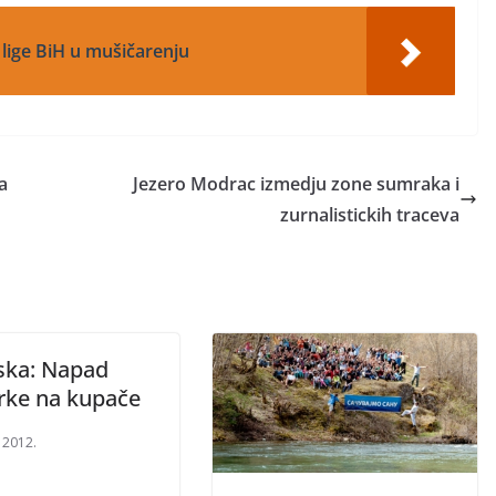
r lige BiH u mušičarenju
a
Jezero Modrac izmedju zone sumraka i
zurnalistickih traceva
ska: Napad
arke na kupače
 2012.