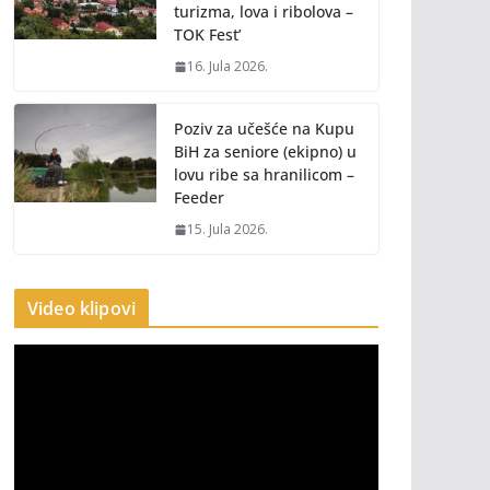
turizma, lova i ribolova –
TOK Fest’
16. Jula 2026.
Poziv za učešće na Kupu
BiH za seniore (ekipno) u
lovu ribe sa hranilicom –
Feeder
15. Jula 2026.
Video klipovi