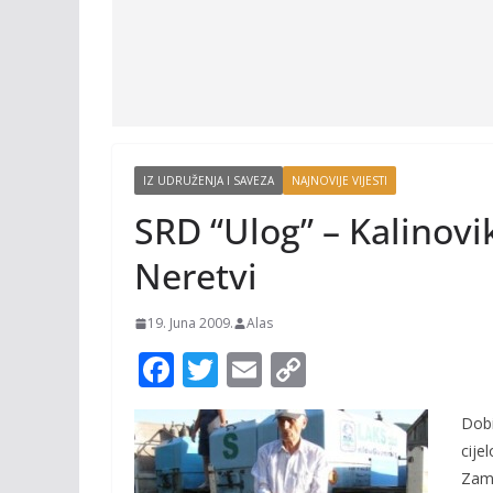
IZ UDRUŽENJA I SAVEZA
NAJNOVIJE VIJESTI
SRD “Ulog” – Kalinovik
Neretvi
19. Juna 2009.
Alas
F
T
E
C
ac
w
m
o
Dobi
e
itt
ai
p
cije
b
er
l
y
Zamo