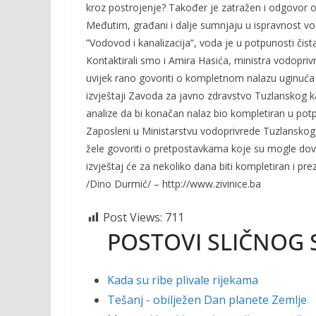
kroz postrojenje? Također je zatražen i odgovor od
Međutim, građani i dalje sumnjaju u ispravnost vo
”Vodovod i kanalizacija”, voda je u potpunosti čist
Kontaktirali smo i Amira Hasića, ministra vodopriv
uvijek rano govoriti o kompletnom nalazu uginuća r
izvještaji Zavoda za javno zdravstvo Tuzlanskog kan
analize da bi konačan nalaz bio kompletiran u potp
Zaposleni u Ministarstvu vodoprivrede Tuzlanskog
žele govoriti o pretpostavkama koje su mogle dov
izvještaj će za nekoliko dana biti kompletiran i pr
/Dino Durmić/ – http://www.zivinice.ba
Post Views:
711
POSTOVI SLIČNOG 
Kada su ribe plivale rijekama
Tešanj - obilježen Dan planete Zemlje