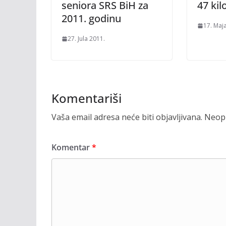
seniora SRS BiH za
47 ki
2011. godinu
17. Maj
27. Jula 2011.
Komentariši
Vaša email adresa neće biti objavljivana.
Neoph
Komentar
*