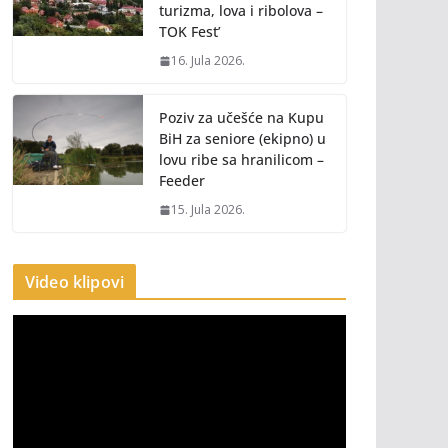
turizma, lova i ribolova –
TOK Fest’
16. Jula 2026.
Poziv za učešće na Kupu
BiH za seniore (ekipno) u
lovu ribe sa hranilicom –
Feeder
15. Jula 2026.
Video klipovi