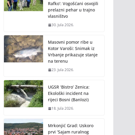
Rafko’: Vogošćani osvojili
prelazni pehar u trajno
vlasništvo
30. Jula 2026.
Masovni pomor ribe u
Kotor Varoši: Snimak iz
Vrbanje prikazuje stanje
na terenu
23. Jula 2026.
UGSR ‘Bistro’ Zenica:
Ekološki incident na
rijeci Bosni (Banlozi)
18. Jula 2026.
Mrkonjić Grad: Uskoro
prvi ‘Sajam ruralnog