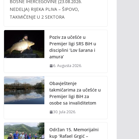
BOSNE IHERCEGOVINE (23.08.2026.
b
er
l
y
NEDELJA) RIJEKA PLIVA – ŠIPOVO,
o
Li
TAKMIČENJE U 2 SEKTORA
o
n
k
k
Poziv za učešće u
Premijer ligi SRS BiH u
disciplini ‘Lov šarana i
amura’
6. Augusta 2026.
Obavještenje
takmičarima za učešće u
Premijer ligi BiH za
osobe sa invaliditetom
30. Jula 2026.
Održan 15. Memorijalni
kup ‘Rafael Grgić –