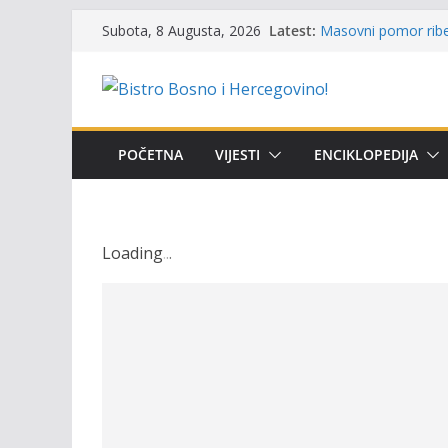
Skip
Latest:
Masovni pomor ribe 
Subota, 8 Augusta, 2026
to
prikazuje stanje na
Satnica 7. i 8. kola
content
Poziv za učešće u Pr
i amura’
Obavještenje takmič
osobe sa invalidite
POČETNA
VIJESTI
ENCIKLOPEDIJA
Održan 15. Memorija
osvojili prelazni pe
Loading
.
.
.