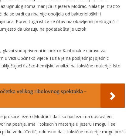
laz uginulog soma manjića iz jezera Modrac. Nalaz je izrazito
a se tvrdi da riba nije oboljela od bakterioloških i
uginuća. Pored toga ističe se čitav niz obavljenih pretraga čiji
a umjesto da ukazuju na podatak šta je uzrok
, glavni vodoprivredni inspektor Kantonalne uprave za
tim u vezi Općinsko vijeće Tuzla je na posljednjoj sjednici
uključujući fizičko-hemijsku analizu na toksične materije. Isto
četka velikog ribolovnog spektakla –
 prostire jezero Modrac i da li su nadležnima dostavljeni
r na pitanje, ima li toksičnih materija u jezeru i mogu li se
a pitku vodu ”Cerik”, odnosno da li toksične materije mogu proći