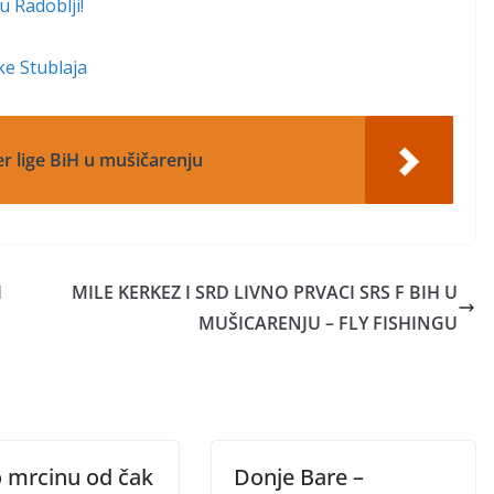
u Radoblji!
ke Stublaja
er lige BiH u mušičarenju
I
MILE KERKEZ I SRD LIVNO PRVACI SRS F BIH U
MUŠICARENJU – FLY FISHINGU
o mrcinu od čak
Donje Bare –