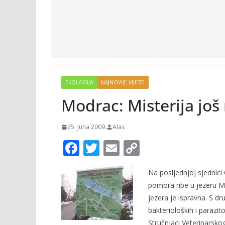
EKOLOGIJA
NAJNOVIJE VIJESTI
Modrac: Misterija još 
25. Juna 2009.
Alas
F
T
E
C
ac
w
m
o
Na posljednjoj sjednici
e
itt
ai
p
pomora ribe u jezeru Mo
b
er
l
y
jezera je ispravna. S dr
o
Li
bakterioloških i parazito
Stručnjaci Veterinarskog