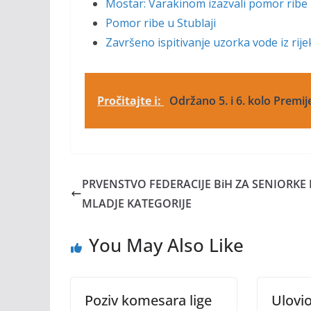
Mostar: Varakinom izazvali pomor ribe 
Pomor ribe u Stublaji
Završeno ispitivanje uzorka vode iz rije
Pročitajte i:
Održano 5. i 6. kolo Premij
PRVENSTVO FEDERACIJE BiH ZA SENIORKE 
MLADJE KATEGORIJE
You May Also Like
Poziv komesara lige
Ulovi