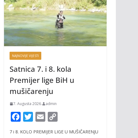
NAJNOVIJE VIJESTI
Satnica 7. i 8. kola
Premijer lige BiH u
mušičarenju
7. Augusta 2026.
admin
F
T
E
C
ac
w
m
o
7 i 8. KOLO PREMIJER LIGE U MUŠIČARENJU
e
itt
ai
p