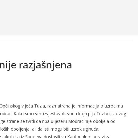
nije razjašnjena
 Općinskog vijeća Tuzla, razmatrana je informacija o uzrocima
drac. Kako smo već izvještavali, voda koju piju Tuzlaci iz ovog
uge strane se tvrdi da riba u jezeru Modrac nije oboljela od
loših oboljenja, ali da isti mogu biti uzrok uginuća.
 fakulteta iz Sarajeva dostavili su Kantonalnoj upravi za