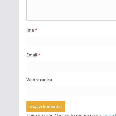
Ime
*
Email
*
Web stranica
This site uses Akismet to reduce spam.
Learn 