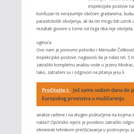
o
n
inspekcijske poslove na
k
k
konfuzan te nerazumljiv običnim građanima, budući d
parazitološih oboljenja, ali da isti mogu biti uzrok 
rezultati govore o tome od čega riba nije oboljel
uginuća.
Ovo nam je ponovno potvrdio i Mersudin Čeliković
inspekcijske poslove, naglasivši da je nalaz isti. S 
zatražilo kompletnu analizu vode u jezeru Modrac, 
tako, zatraženi su i odgovori na pitanja jesu li
Pročitajte i:
Još samo sedam dana do po
Europskog prvenstva u mušičarenju
analize rađene i na drugim područjima na kojima se
nalazi? Općinsko vijeće je posebno zatražilo odgovo
eliminirati tehnikom prečišćavanja u postrojenju z