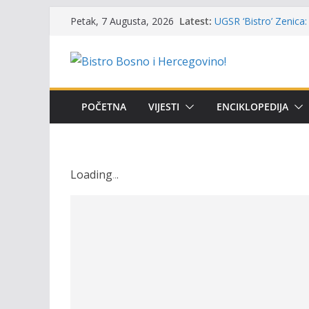
Skip
Latest:
UGSR ‘Bistro’ Zenica: 
Petak, 7 Augusta, 2026
to
(Banlozi)
Poziv za učešće u Prem
content
i amura’
Obavještenje takmiča
osobe sa invaliditet
Održan 15. Memorijal
POČETNA
VIJESTI
ENCIKLOPEDIJA
osvojili prelazni peha
Masovni pomor ribe u
prikazuje stanje na t
Loading
.
.
.