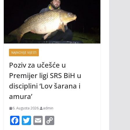
NAJNOVIJE VIJESTI
Poziv za učešće u
Premijer ligi SRS BiH u
disciplini ‘Lov šarana i
amura’
6. Augusta 2026.
admin
F
T
E
C
ac
w
m
o