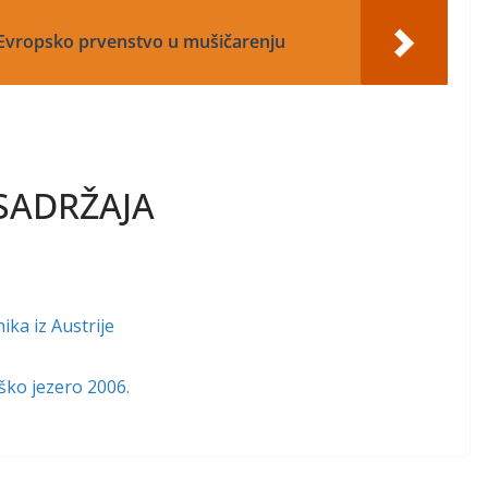
 Evropsko prvenstvo u mušičarenju
SADRŽAJA
ka iz Austrije
ško jezero 2006.