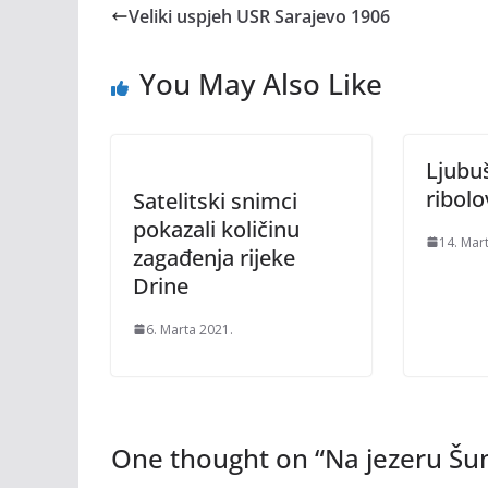
Veliki uspjeh USR Sarajevo 1906
You May Also Like
Ljubu
ribol
Satelitski snimci
pokazali količinu
14. Mar
zagađenja rijeke
Drine
6. Marta 2021.
One thought on “
Na jezeru Šu