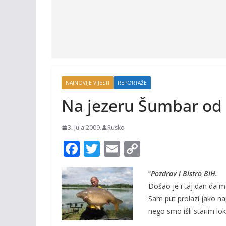
NAJNOVIJE VIJESTI
REPORTAŽE
Na jezeru Šumbar od 
3. Jula 2009.
Rusko
F
T
E
C
ac
w
m
o
“
Pozdrav i Bistro BiH.
e
itt
ai
p
Došao je i taj dan da m
b
er
l
y
Sam put prolazi jako na
o
Li
nego smo išli starim lo