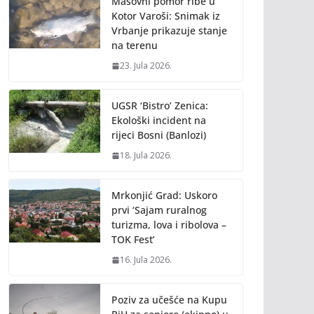
Masovni pomor ribe u
Kotor Varoši: Snimak iz
Vrbanje prikazuje stanje
na terenu
23. Jula 2026.
UGSR ‘Bistro’ Zenica:
Ekološki incident na
rijeci Bosni (Banlozi)
18. Jula 2026.
Mrkonjić Grad: Uskoro
prvi ‘Sajam ruralnog
turizma, lova i ribolova –
TOK Fest’
16. Jula 2026.
Poziv za učešće na Kupu