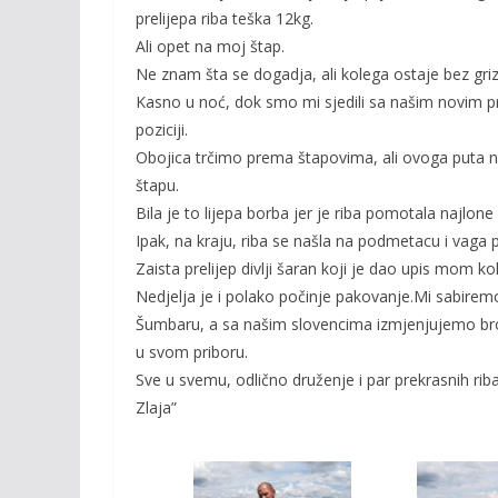
prelijepa riba teška 12kg.
Ali opet na moj štap.
Ne znam šta se dogadja, ali kolega ostaje bez gr
Kasno u noć, dok smo mi sjedili sa našim novim pr
poziciji.
Obojica trčimo prema štapovima, ali ovoga puta ne 
štapu.
Bila je to lijepa borba jer je riba pomotala najlone
Ipak, na kraju, riba se našla na podmetacu i vaga 
Zaista prelijep divlji šaran koji je dao upis mom ko
Nedjelja je i polako počinje pakovanje.Mi sabiremo
Šumbaru, a sa našim slovencima izmjenjujemo bro
u svom priboru.
Sve u svemu, odlično druženje i par prekrasnih rib
Zlaja”