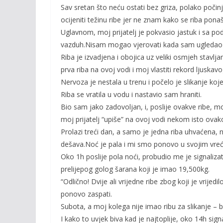
Sav sretan što neću ostati bez griza, polako po
ocijeniti težinu ribe jer ne znam kako se riba pona
Uglavnom, moj prijatelj je pokvasio jastuk i sa p
vazduh.Nisam mogao vjerovati kada sam ugledao di
Riba je izvadjena i obojica uz veliki osmjeh stavlja
prva riba na ovoj vodi i moj vlastiti rekord ljuskav
Nervoza je nestala u trenu i počelo je slikanje koj
Riba se vratila u vodu i nastavio sam hraniti.
Bio sam jako zadovoljan, i, poslije ovakve ribe, mo
moj prijatelj “upiše” na ovoj vodi nekom isto ovak
Prolazi treći dan, a samo je jedna riba uhvaćena, n
dešava.Noć je pala i mi smo ponovo u svojim vre
Oko 1h poslije pola noći, probudio me je signaliz
prelijepog golog šarana koji je imao 19,500kg.
“Odlično! Dvije ali vrijedne ribe zbog koji je vrij
ponovo zaspati.
Subota, a moj kolega nije imao ribu za slikanje – b
I kako to uvjek biva kad je najtoplije, oko 14h sign