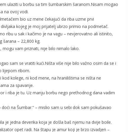
činjem ulaziti u borbu sa tim šumbarskim šaranom.Nisam mogao
ša na ovoj vodi.
odmetačem bio uz mene čekajući da riba uzme prvi
vljaka kojeg je moj prijatelj ubrzo primio na podmetač.
mo ribu u sak i kačimo je na vagu – nevjerovatno ali istinito,
og šarana – 22,800 kg.
e, mogu vam priznati, nije bilo nimalo lako.
gao sam se vratiti kući.Ništa više nije bilo važno osim da se i
o lijepom ribom.
i kod kolege, ni kod mene, na hranilištima se ništa ne
ćama za spavanje.
ator i riba je tu. Uz manju borbu nego prethodnog dana vadim
edilo doći na Šumbar.” – mislio sam u sebi dok sam pokušavao
ila je jedna deverika koja je došla baš njemu na dvije boile.
alizator opet radi. Na štapu je amur koji je brzo izvadjen –