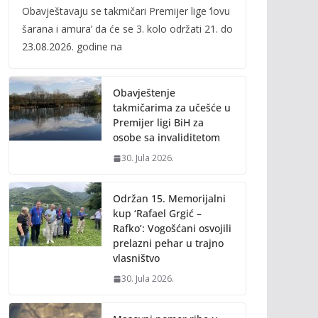
Obavještavaju se takmičari Premijer lige ‘lovu
e
itt
ai
p
šarana i amura’ da će se 3. kolo održati 21. do
b
er
l
y
23.08.2026. godine na
o
Li
o
n
Obavještenje
k
k
takmičarima za učešće u
Premijer ligi BiH za
osobe sa invaliditetom
30. Jula 2026.
Održan 15. Memorijalni
kup ‘Rafael Grgić –
Rafko’: Vogošćani osvojili
prelazni pehar u trajno
vlasništvo
30. Jula 2026.