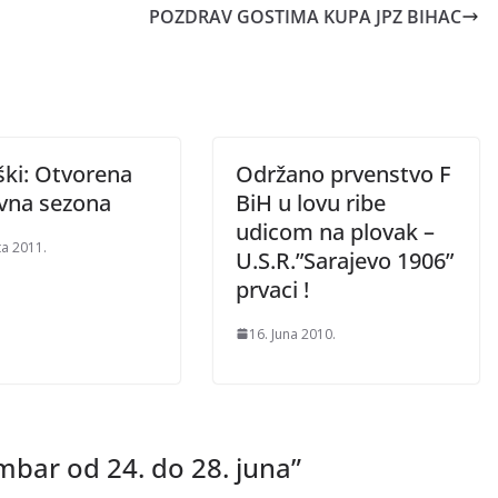
POZDRAV GOSTIMA KUPA JPZ BIHAC
ški: Otvorena
Održano prvenstvo F
ovna sezona
BiH u lovu ribe
udicom na plovak –
ta 2011.
U.S.R.”Sarajevo 1906”
prvaci !
16. Juna 2010.
mbar od 24. do 28. juna
”