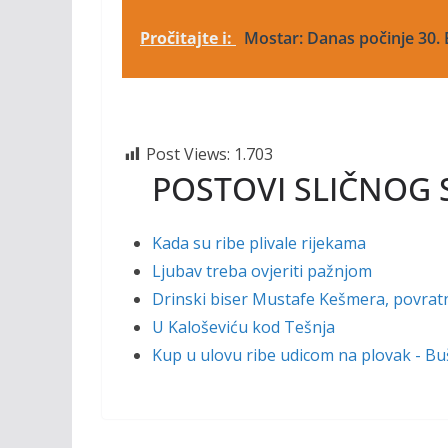
Pročitajte i:
Mostar: Danas počinje 30.
Post Views:
1.703
POSTOVI SLIČNOG 
Kada su ribe plivale rijekama
Ljubav treba ovjeriti pažnjom
Drinski biser Mustafe Kešmera, povratni
U Kaloševiću kod Tešnja
Kup u ulovu ribe udicom na plovak - Bu