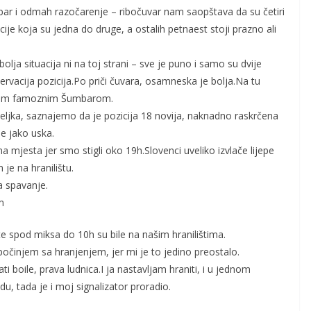
ar i odmah razočarenje – ribočuvar nam saopštava da su četiri
cije koja su jedna do druge, a ostalih petnaest stoji prazno ali
olja situacija ni na toj strani – sve je puno i samo su dvije
ervacija pozicija.Po priči čuvara, osamneska je bolja.Na tu
ani tim famoznim Šumbarom.
jeljka, saznajemo da je pozicija 18 novija, naknadno raskrčena
je jako uska.
 mjesta jer smo stigli oko 19h.Slovenci uveliko izvlače lijepe
 je na hranilištu.
a spavanje.
m
ante spod miksa do 10h su bile na našim hranilištima.
počinjem sa hranjenjem, jer mi je to jedino preostalo.
i boile, prava ludnica.I ja nastavljam hraniti, i u jednom
du, tada je i moj signalizator proradio.