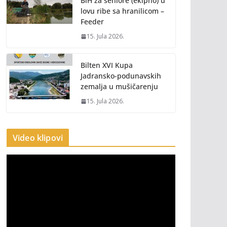
BiH za seniore (ekipno) u
lovu ribe sa hranilicom –
Feeder
15. Jula 2026.
Bilten XVI Kupa
Jadransko-podunavskih
zemalja u mušičarenju
15. Jula 2026.
Video klipovi