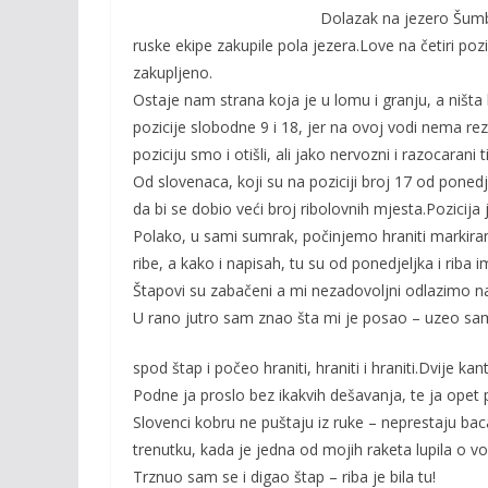
o
n
Dolazak na jezero Šumb
k
k
ruske ekipe zakupile pola jezera.Love na četiri pozi
zakupljeno.
Ostaje nam strana koja je u lomu i granju, a ništa b
pozicije slobodne 9 i 18, jer na ovoj vodi nema rez
poziciju smo i otišli, ali jako nervozni i razocar
Od slovenaca, koji su na poziciji broj 17 od poned
da bi se dobio veći broj ribolovnih mjesta.Pozicija 
Polako, u sami sumrak, počinjemo hraniti markirana
ribe, a kako i napisah, tu su od ponedjeljka i riba im
Štapovi su zabačeni a mi nezadovoljni odlazimo n
U rano jutro sam znao šta mi je posao – uzeo sa
spod štap i počeo hraniti, hraniti i hraniti.Dvije k
Podne ja proslo bez ikakvih dešavanja, te ja opet 
Slovenci kobru ne puštaju iz ruke – neprestaju bacat
trenutku, kada je jedna od mojih raketa lupila o vo
Trznuo sam se i digao štap – riba je bila tu!