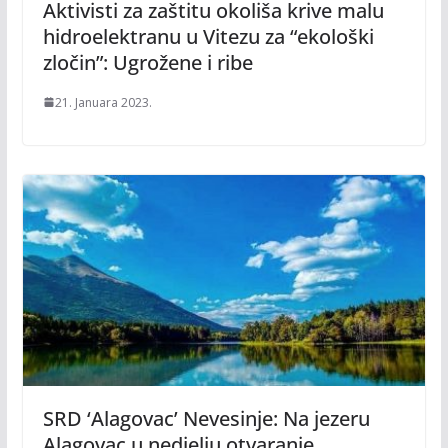
Aktivisti za zaštitu okoliša krive malu
hidroelektranu u Vitezu za “ekološki
zločin”: Ugrožene i ribe
21. Januara 2023.
SRD ‘Alagovac’ Nevesinje: Na jezeru
Alagovac u nedjelju otvaranje