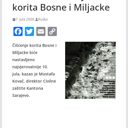
korita Bosne i Miljacke
7. Jula 2009.
Rusko
F
T
E
C
ac
w
m
o
Čišćenje korita Bosne i
e
itt
ai
p
Miljacke biće
b
er
l
y
nastavljeno
o
Li
najvjerovatnije 10.
o
n
jula, kazao je Mustafa
Kovač, direktor Civilne
k
k
zaštite Kantona
Sarajevo.