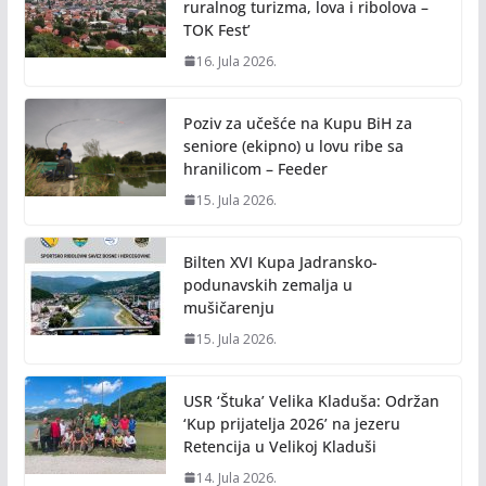
ruralnog turizma, lova i ribolova –
TOK Fest’
16. Jula 2026.
Poziv za učešće na Kupu BiH za
seniore (ekipno) u lovu ribe sa
hranilicom – Feeder
15. Jula 2026.
Bilten XVI Kupa Jadransko-
podunavskih zemalja u
mušičarenju
15. Jula 2026.
USR ‘Štuka’ Velika Kladuša: Održan
‘Kup prijatelja 2026’ na jezeru
Retencija u Velikoj Kladuši
14. Jula 2026.