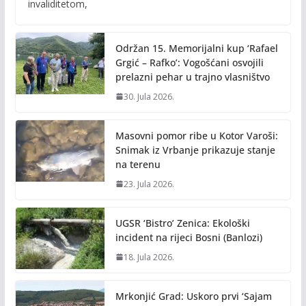
b
er
l
y
invaliditetom,
o
Li
o
n
Održan 15. Memorijalni kup ‘Rafael
k
k
Grgić – Rafko’: Vogošćani osvojili
prelazni pehar u trajno vlasništvo
30. Jula 2026.
Masovni pomor ribe u Kotor Varoši:
Snimak iz Vrbanje prikazuje stanje
na terenu
23. Jula 2026.
UGSR ‘Bistro’ Zenica: Ekološki
incident na rijeci Bosni (Banlozi)
18. Jula 2026.
Mrkonjić Grad: Uskoro prvi ‘Sajam