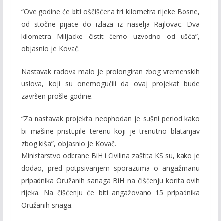
“Ove godine će biti oščišćena tri kilometra rijeke Bosne,
od stočne pijace do izlaza iz naselja Rajlovac. Dva
kilometra Miljacke čistit ćemo uzvodno od ušća”,
objasnio je Kovač.
Nastavak radova malo je prolongiran zbog vremenskih
uslova, koji su onemogućili da ovaj projekat bude
završen prošle godine.
“Za nastavak projekta neophodan je sušni period kako
bi mašine pristupile terenu koji je trenutno blatanjav
zbog kiša”, objasnio je Kovač.
Ministarstvo odbrane BiH i Civilina zaštita KS su, kako je
dodao, pred potpsivanjem sporazuma o angažmanu
pripadnika Oružanih sanaga BiH na čišćenju korita ovih
rijeka. Na čišćenju će biti angažovano 15 pripadnika
Oružanih snaga.