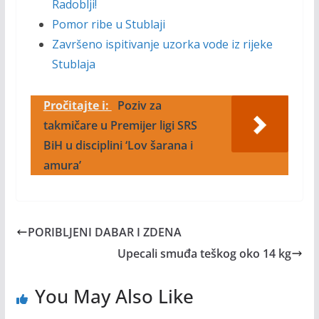
Radoblji!
Pomor ribe u Stublaji
Završeno ispitivanje uzorka vode iz rijeke
Stublaja
Pročitajte i:
Poziv za
takmičare u Premijer ligi SRS
BiH u disciplini ‘Lov šarana i
amura’
PORIBLJENI DABAR I ZDENA
Upecali smuđa teškog oko 14 kg
You May Also Like