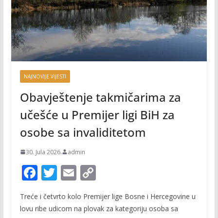
NAJNOVIJE VIJESTI
Obavještenje takmičarima za
učešće u Premijer ligi BiH za
osobe sa invaliditetom
30. Jula 2026.
admin
F
T
E
C
ac
w
m
o
Treće i četvrto kolo Premijer lige Bosne i Hercegovine u
e
itt
ai
p
lovu ribe udicom na plovak za kategoriju osoba sa