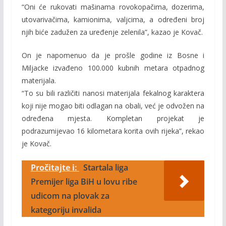
“Oni će rukovati mašinama rovokopačima, dozerima,
utovarivačima, kamionima, valjcima, a određeni broj
njih biće zadužen za uređenje zelenila”, kazao je Kovač.
On je napomenuo da je prošle godine iz Bosne i
Miljacke izvađeno 100.000 kubnih metara otpadnog
materijala.
“To su bili različiti nanosi materijala fekalnog karaktera
koji nije mogao biti odlagan na obali, već je odvožen na
određena mjesta. Kompletan projekat je
podrazumijevao 16 kilometara korita ovih rijeka”, rekao
je Kovač.
Pročitajte i:
Startala liga
Premijer liga BiH u lovu ribe
udicom na plovak za
kategoriju invalida