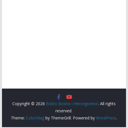
Copyright © 2026
Bistro Bosno i Hercegovino!
. All rights
reserved.
Theme:
ColorMag
by ThemeGrill. Powered by
WordPress
.