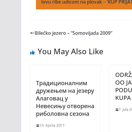
lovu ribe udicom na plovak – 'KUP PRIJA
Bilećko jezero – “Somovijada 2009”
You May Also Like
ODRŽ
OO J
Традиционалним
PODU
дружењем на језеру
KUPA
Aлаговац у
Hевесињу отворена
7. Jula 
риболовна сезона
10. Aprila 2017.