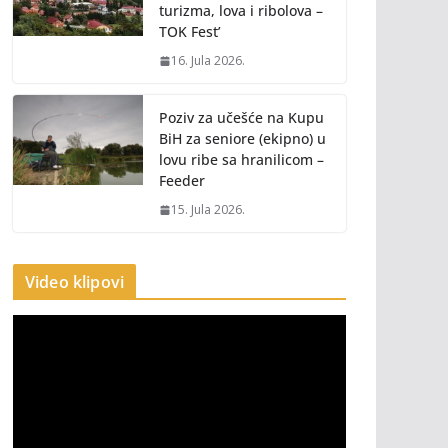
turizma, lova i ribolova –
TOK Fest’
16. Jula 2026.
Poziv za učešće na Kupu
BiH za seniore (ekipno) u
lovu ribe sa hranilicom –
Feeder
15. Jula 2026.
Video klipovi