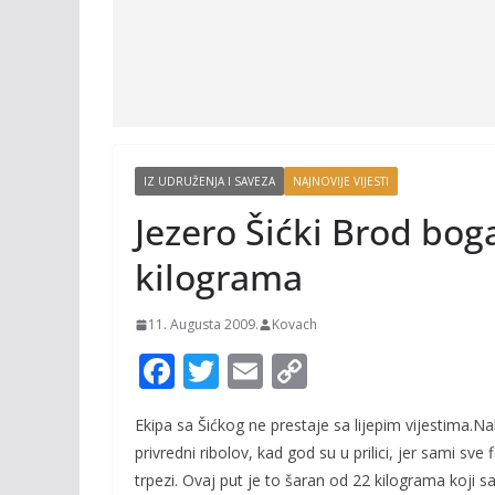
IZ UDRUŽENJA I SAVEZA
NAJNOVIJE VIJESTI
Jezero Šićki Brod bog
kilograma
11. Augusta 2009.
Kovach
F
T
E
C
ac
w
m
o
Ekipa sa Šićkog ne prestaje sa lijepim vijestima.N
e
itt
ai
p
privredni ribolov, kad god su u prilici, jer sami sve
b
er
l
y
trpezi. Ovaj put je to šaran od 22 kilograma koji s