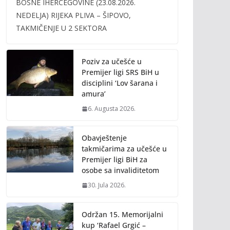
BOSNE IHERCEGOVINE (23.08.2026.
b
er
l
y
NEDELJA) RIJEKA PLIVA – ŠIPOVO,
o
Li
TAKMIČENJE U 2 SEKTORA
o
n
k
k
Poziv za učešće u
Premijer ligi SRS BiH u
disciplini ‘Lov šarana i
amura’
6. Augusta 2026.
Obavještenje
takmičarima za učešće u
Premijer ligi BiH za
osobe sa invaliditetom
30. Jula 2026.
Održan 15. Memorijalni
kup ‘Rafael Grgić –