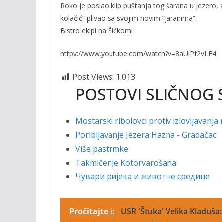
o
Li
Roko je poslao klip puštanja tog šarana u jezero, a
o
n
kolačić” plivao sa svojim novim “jaranima”.
Bistro ekipi na Šićkom!
k
k
httpv://www.youtube.com/watch?v=8aUiPf2vLF4
Post Views:
1.013
POSTOVI SLIČNOG 
Mostarski ribolovci protiv izlovljavanja 
Poribljavanje Jezera Hazna - Gradačac
Više pastrmke
Takmičenje Kotorvarošana
Чувари ријека и животне средине
Pročitajte i:
USR 'Štuka' Velika Kladuša