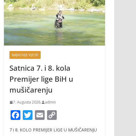
NAJNOVIJE VIJESTI
Satnica 7. i 8. kola
Premijer lige BiH u
mušičarenju
7. Augusta 2026.
admin
F
T
E
C
ac
w
m
o
7 i 8. KOLO PREMIJER LIGE U MUŠIČARENJU
e
itt
ai
p