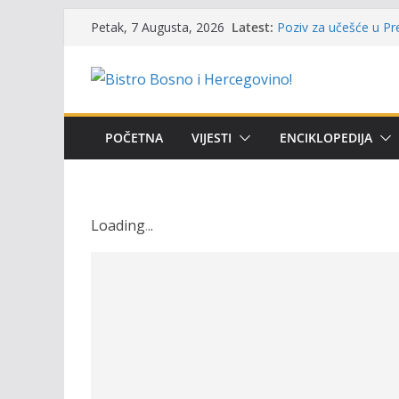
Skip
Latest:
Poziv za učešće u Prem
Petak, 7 Augusta, 2026
to
i amura’
Obavještenje takmiča
content
osobe sa invaliditet
Održan 15. Memorijal
osvojili prelazni peha
Masovni pomor ribe u
POČETNA
VIJESTI
ENCIKLOPEDIJA
prikazuje stanje na t
Satnica 7. i 8. kola P
Loading
.
.
.