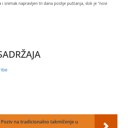
 i snimak napravljen tri dana poslije puštanja, dok je “novi
SADRŽAJA
ribe
: Poziv na tradicionalno takmičenje u