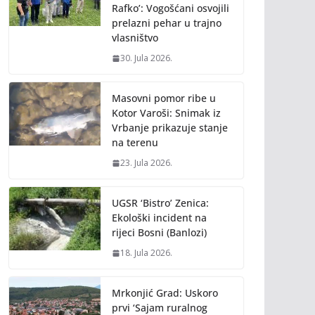
Rafko’: Vogošćani osvojili
prelazni pehar u trajno
vlasništvo
30. Jula 2026.
Masovni pomor ribe u
Kotor Varoši: Snimak iz
Vrbanje prikazuje stanje
na terenu
23. Jula 2026.
UGSR ‘Bistro’ Zenica:
Ekološki incident na
rijeci Bosni (Banlozi)
18. Jula 2026.
Mrkonjić Grad: Uskoro
prvi ‘Sajam ruralnog