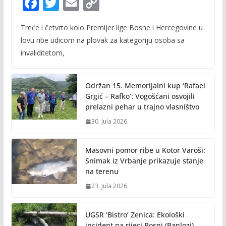
F
T
E
C
ac
w
m
o
Treće i četvrto kolo Premijer lige Bosne i Hercegovine u
e
itt
ai
p
lovu ribe udicom na plovak za kategoriju osoba sa
b
er
l
y
invaliditetom,
o
Li
o
n
Održan 15. Memorijalni kup ‘Rafael
k
k
Grgić – Rafko’: Vogošćani osvojili
prelazni pehar u trajno vlasništvo
30. Jula 2026.
Masovni pomor ribe u Kotor Varoši:
Snimak iz Vrbanje prikazuje stanje
na terenu
23. Jula 2026.
UGSR ‘Bistro’ Zenica: Ekološki
incident na rijeci Bosni (Banlozi)