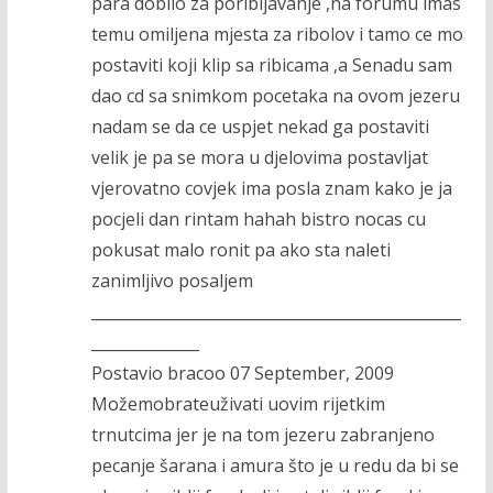
para dobilo za poribljavanje ,na forumu imas
temu omiljena mjesta za ribolov i tamo ce mo
postaviti koji klip sa ribicama ,a Senadu sam
dao cd sa snimkom pocetaka na ovom jezeru
nadam se da ce uspjet nekad ga postaviti
velik je pa se mora u djelovima postavljat
vjerovatno covjek ima posla znam kako je ja
pocjeli dan rintam hahah bistro nocas cu
pokusat malo ronit pa ako sta naleti
zanimljivo posaljem
________________________________________________
______________
Postavio bracoo 07 September, 2009
Možemobrateuživati uovim rijetkim
trnutcima jer je na tom jezeru zabranjeno
pecanje šarana i amura što je u redu da bi se