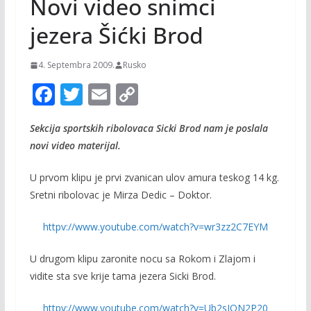
Novi video snimci
jezera Šićki Brod
4. Septembra 2009.
Rusko
F
T
E
C
ac
w
m
o
Sekcija sportskih ribolovaca Sicki Brod nam je poslala
e
itt
ai
p
novi video materijal.
b
er
l
y
o
Li
U prvom klipu je prvi zvanican ulov amura teskog 14 kg.
Sretni ribolovac je Mirza Dedic – Doktor.
o
n
k
k
httpv://www.youtube.com/watch?v=wr3zz2C7EYM
U drugom klipu zaronite nocu sa Rokom i Zlajom i
vidite sta sve krije tama jezera Sicki Brod.
httpv://www.youtube.com/watch?v=Ub2sION2P20