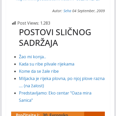
Autor:
Seha
04 September, 2009
Post Views:
1.283
POSTOVI SLIČNOG
SADRŽAJA
Žao mi konja...
Kada su ribe plivale rijekama
Kome da se žale ribe
Miljacka je rijeka plovna, po njoj plove razna
..... (na žalost)
Predstavljamo: Eko centar "Oaza mira
Sanica"
Pročitajte i:
30. Evropsko