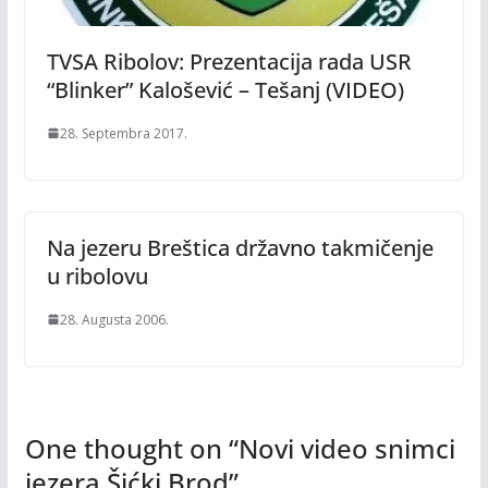
TVSA Ribolov: Prezentacija rada USR
“Blinker” Kalošević – Tešanj (VIDEO)
28. Septembra 2017.
Na jezeru Breštica državno takmičenje
u ribolovu
28. Augusta 2006.
One thought on “
Novi video snimci
jezera Šićki Brod
”