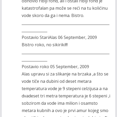
obnovio riblji fond, ali i ostali riblji fond je
katastrofalan pa može se reći na tu kolićinu
vode skoro da ga i nema. Bistro.
________________________________________________
______________
Postavio StariAlas 06 September, 2009
Bistro roko, no sikiriki!!!
________________________________________________
______________
Postavio roko 05 September, 2009
Alas upravu si za slikanje na brzaka ,a što se
vode tiče na dubini od deset metara
temperatura vode je 9 stepeni celzijusa a na
dvadeset tri metra temperatura je 6 stepeni ,i
sobzirom da vode ima milion i osamsto
metara kubnih a ovo je prvi amur kojeg smo