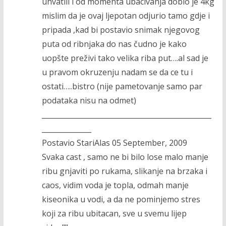
uhvatili i od momenta ubacivanja dobio je 4kg
mislim da je ovaj ljepotan odjurio tamo gdje i
pripada ,kad bi postavio snimak njegovog
puta od ribnjaka do nas čudno je kako
uopšte preživi tako velika riba put….al sad je
u pravom okruzenju nadam se da ce tu i
ostati…..bistro (nije pametovanje samo par
podataka nisu na odmet)
________________________________________________
______________
Postavio StariAlas 05 September, 2009
Svaka cast , samo ne bi bilo lose malo manje
ribu gnjaviti po rukama, slikanje na brzaka i
caos, vidim voda je topla, odmah manje
kiseonika u vodi, a da ne pominjemo stres
koji za ribu ubitacan, sve u svemu lijep