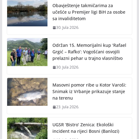
Obavještenje takmičarima za
učešće u Premijer ligi BiH za osobe
sa invaliditetom
30. Jula 2026.
Održan 15. Memorijalni kup ‘Rafael
Grgić – Rafko’: Vogošćani osvojili
prelazni pehar u trajno vlasništvo
30. Jula 2026.
Masovni pomor ribe u Kotor Varoši:
Snimak iz Vrbanje prikazuje stanje
na terenu
23. Jula 2026.
UGSR ‘Bistro’ Zenica: Ekološki
incident na rijeci Bosni (Banlozi)