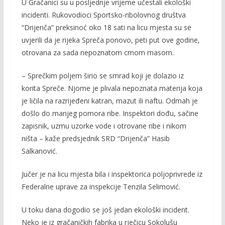
U Gračanici su u posljednje vrijeme učestali ekološki
incidenti. Rukovodioci Sportsko-ribolovnog društva
“Drijenča” preksinoć oko 18 sati na licu mjesta su se
uvjerili da je rijeka Spreča ponovo, peti put ove godine,
otrovana za sada nepoznatom crnom masom.
– Sprečkim poljem širio se smrad koji je dolazio iz
korita Spreče. Njome je plivala nepoznata materija koja
je ličila na razrijeđeni katran, mazut ili naftu. Odmah je
došlo do manjeg pomora ribe. Inspektori dođu, sačine
zapisnik, uzmu uzorke vode i otrovane ribe i nikom
ništa – kaže predsjednik SRD “Drijenča” Hasib
Salkanović.
Jučer je na licu mjesta bila i inspektorica poljoprivrede iz
Federalne uprave za inspekcije Tenzila Selimović.
U toku dana dogodio se još jedan ekološki incident.
Neko je iz gračaničkih fabrika u rječicu Sokolušu