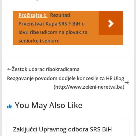
Pročitajte i:
Rezultati
Prvenstva i Kupa SRS F BiH u
lovu ribe udicom na plovak za
seniorke i seniore
Žestok udarac ribokradicama
Reagovanje povodom dodjele koncesije za HE Ulog
(http://www.zeleni-neretva.ba)
You May Also Like
Zaključci Upravnog odbora SRS BiH