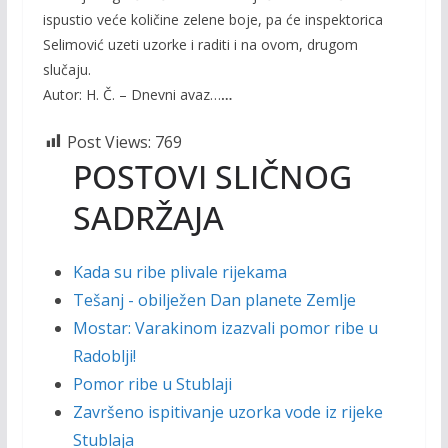
ispustio veće količine zelene boje, pa će inspektorica
Selimović uzeti uzorke i raditi i na ovom, drugom
slučaju.
Autor: H. Č. – Dnevni avaz…
…
Post Views:
769
POSTOVI SLIČNOG
SADRŽAJA
Kada su ribe plivale rijekama
Tešanj - obilježen Dan planete Zemlje
Mostar: Varakinom izazvali pomor ribe u
Radoblji!
Pomor ribe u Stublaji
Završeno ispitivanje uzorka vode iz rijeke
Stublaja