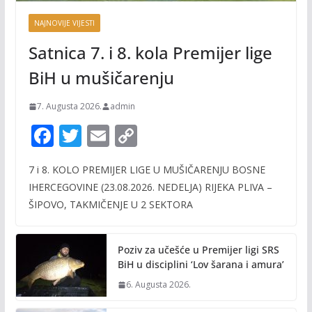
NAJNOVIJE VIJESTI
Satnica 7. i 8. kola Premijer lige
BiH u mušičarenju
7. Augusta 2026.
admin
F
T
E
C
ac
w
m
o
7 i 8. KOLO PREMIJER LIGE U MUŠIČARENJU BOSNE
e
itt
ai
p
IHERCEGOVINE (23.08.2026. NEDELJA) RIJEKA PLIVA –
b
er
l
y
ŠIPOVO, TAKMIČENJE U 2 SEKTORA
o
Li
o
n
Poziv za učešće u Premijer ligi SRS
k
k
BiH u disciplini ‘Lov šarana i amura’
6. Augusta 2026.