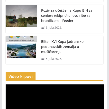
Poziv za učešće na Kupu BiH za
seniore (ekipno) u lovu ribe sa
hranilicom – Feeder
15. Jula 2026.
Bilten XVI Kupa Jadransko-
podunavskih zemalja u
mušičarenju
15. Jula 2026.
Video klipovi