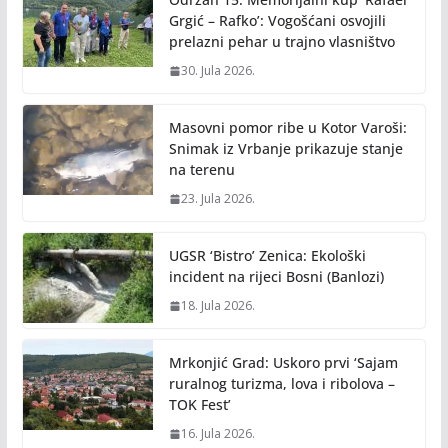
Grgić – Rafko’: Vogošćani osvojili
prelazni pehar u trajno vlasništvo
30. Jula 2026.
Masovni pomor ribe u Kotor Varoši:
Snimak iz Vrbanje prikazuje stanje
na terenu
23. Jula 2026.
UGSR ‘Bistro’ Zenica: Ekološki
incident na rijeci Bosni (Banlozi)
18. Jula 2026.
Mrkonjić Grad: Uskoro prvi ‘Sajam
ruralnog turizma, lova i ribolova –
TOK Fest’
16. Jula 2026.