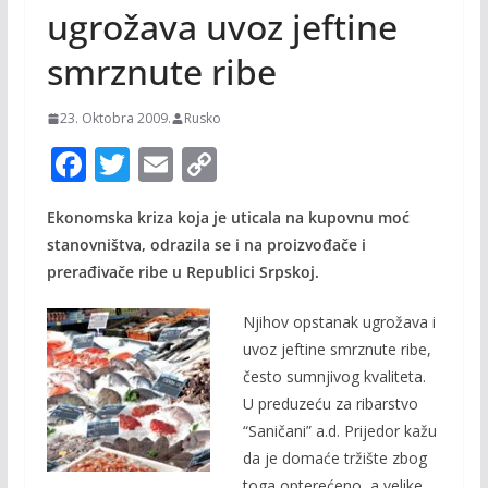
ugrožava uvoz jeftine
smrznute ribe
23. Oktobra 2009.
Rusko
F
T
E
C
ac
w
m
o
Ekonomska kriza koja je uticala na kupovnu moć
e
itt
ai
p
stanovništva, odrazila se i na proizvođače i
b
er
l
y
prerađivače ribe u Republici Srpskoj.
o
Li
Njihov opstanak ugrožava i
o
n
uvoz jeftine smrznute ribe,
k
k
često sumnjivog kvaliteta.
U preduzeću za ribarstvo
“Saničani” a.d. Prijedor kažu
da je domaće tržište zbog
toga opterećeno, a velike