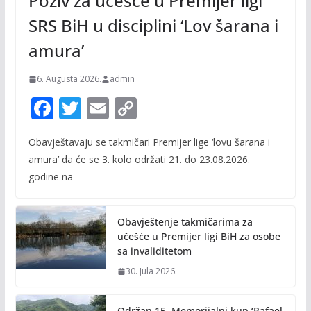
Poziv za učešće u Premijer ligi
SRS BiH u disciplini ‘Lov šarana i
amura’
6. Augusta 2026.
admin
F
T
E
C
ac
w
m
o
Obavještavaju se takmičari Premijer lige ‘lovu šarana i
e
itt
ai
p
amura’ da će se 3. kolo održati 21. do 23.08.2026.
b
er
l
y
godine na
o
Li
o
n
Obavještenje takmičarima za
k
k
učešće u Premijer ligi BiH za osobe
sa invaliditetom
30. Jula 2026.
Održan 15. Memorijalni kup ‘Rafael