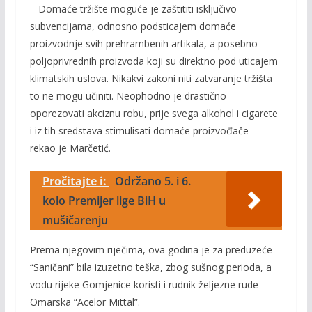
– Domaće tržište moguće je zaštititi isključivo
subvencijama, odnosno podsticajem domaće
proizvodnje svih prehrambenih artikala, a posebno
poljoprivrednih proizvoda koji su direktno pod uticajem
klimatskih uslova. Nikakvi zakoni niti zatvaranje tržišta
to ne mogu učiniti. Neophodno je drastično
oporezovati akciznu robu, prije svega alkohol i cigarete
i iz tih sredstava stimulisati domaće proizvođače –
rekao je Marčetić.
Pročitajte i:
Održano 5. i 6.
kolo Premijer lige BiH u
mušičarenju
Prema njegovim riječima, ova godina je za preduzeće
“Saničani” bila izuzetno teška, zbog sušnog perioda, a
vodu rijeke Gomjenice koristi i rudnik željezne rude
Omarska “Acelor Mittal”.