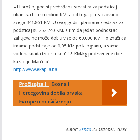
– U prošloj godini predviđena sredstva za podsticaj
ribarstva bila su milion KM, a od toga je realizovano
svega 341.861 KM. U ovoj godini planirana sredstva za
podsticaj su 252.240 KM, s tim da jedan podnosilac
zahtjeva ne može dobiti više od 60.000 KM. To znači da
imamo podsticaje od 0,05 KM po kilogranu, a samo
vodonaknada iznosi oko 0,18 KM/kg proizvedene ribe –
kazao je Marčetić.
http://www.ekapija.ba
Pročitajte i:
Bosna i
Hercegovina dobila prvaka
Evrope u mušičarenju
Autor:
Senad
23 October, 2009