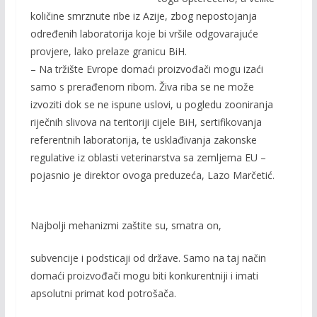
količine smrznute ribe iz Azije, zbog nepostojanja
određenih laboratorija koje bi vršile odgovarajuće
provjere, lako prelaze granicu BiH.
– Na tržište Evrope domaći proizvođači mogu izaći
samo s prerađenom ribom. Živa riba se ne može
izvoziti dok se ne ispune uslovi, u pogledu zooniranja
riječnih slivova na teritoriji cijele BiH, sertifikovanja
referentnih laboratorija, te usklađivanja zakonske
regulative iz oblasti veterinarstva sa zemljema EU –
pojasnio je direktor ovoga preduzeća, Lazo Marčetić.
Najbolji mehanizmi zaštite su, smatra on,
subvencije i podsticaji od države. Samo na taj način
domaći proizvođači mogu biti konkurentniji i imati
apsolutni primat kod potrošača.