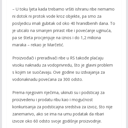
– U toku ljeta kada trebamo vršiti ishranu ribe nemamo
ni dotok ni protok vode kroz objekte, pa smo za
posljedicu imali gubitak od oko 40 hranidbenih dana. To
je uticalo na smanjen prirast ribe i povećanje uginuća,
pa se šteta procjenjuje na iznos i do 1,2 miliona
maraka – rekao je Marčetić.
Proizvođači i prerađivači ribe u RS takođe plaćaju
visoku naknadu za vodoprivredu, što je glavni problem
s kojim se suočavaju. Ove godine su izdvajanja za
vodonaknadu povećana za 300 odsto.
Prema njegovim riječima, ukinuti su i podsticaji za
proizvedenu i prodatu ribu kao i mogućnost
konkurisanja za podsticajna sredstva za izvoz, što nije
zanemarivo, ako se ima na umu podatak da ribari
izvoze oko 60 odsto svoje godišnje proizvodnje.