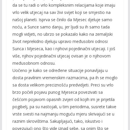
da se tu radi o vrlo kompleksnim relacijama koje imaju
vrlo velik utjecaj na sav živi svijet koji se smjestio na
našoj planeti. Isprva se činilo da Mjesec djeluje samo
noću, a Sunce samo danju, jer ljudi su ih samo tada
mogli vidjeti, no ubrzo se pokazalo kako na zemaljski
život neprekidno djeluju upravo međusobni odnosi
Sunca i Mjeseca, kao i njihovi pojedinačni utjecaji. I još
više, njihov pojedinačni utjecaj ovisan je o njihovom
međusobnom odnosu.
Uočeno je kako se određene situacije ponavljaju u
dosta pravilnim vremenskim razmacima, pa ih se moglo
sa dosta velikom preciznošću predvidjeti. Preci su vrlo
brzo počeli pojavu punog Mjeseca povezivati sa
češćom pojavom opasnih zvijeri od kojih im je prijetila
pogibelj, pa su nastojali, u tim periodima, susrete takve
vrste svesti na najmanju moguću mjeru skrivajući se u
raznim skrovištima. Sakupljajući, tako, iskustvo i
povezujući ono što vide iznad sebe, sa onim što se