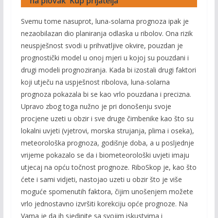
na plovak 'Kup prijatelja'
Svemu tome nasuprot, luna-solarna prognoza ipak je
nezaobilazan dio planiranja odlaska u ribolov. Ona rizik
neuspješnost svodi u prihvatljive okvire, pouzdan je
prognostički model u onoj mjeri u kojoj su pouzdani i
drugi modeli prognoziranja. Kada bi izostali drugi faktori
koji utječu na uspješnost ribolova, luna-solarna
prognoza pokazala bi se kao vrlo pouzdana i precizna.
Upravo zbog toga nužno je pri donošenju svoje
procjene uzeti u obzir i sve druge čimbenike kao što su
lokalni uvjeti (vjetrovi, morska strujanja, plima i oseka),
meteorološka prognoza, godišnje doba, a u posljednje
vrijeme pokazalo se da i biometeorološki uvjeti imaju
utjecaj na opću točnost prognoze. RiboSkop je, kao što
ćete i sami vidjeti, nastojao uzeti u obzir što je više
moguće spomenutih faktora, čijim unošenjem možete
vrlo jednostavno izvršiti korekciju opće prognoze. Na
Vama je da ih sjedinite sa svojim iskustvima i