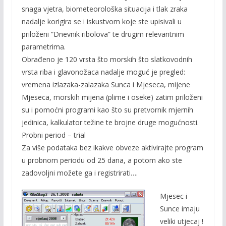
snaga vjetra, biometeorološka situacija i tlak zraka
nadalje korigira se i iskustvom koje ste upisivali u
priloženi “Dnevnik ribolova” te drugim relevantnim
parametrima.
Obrađeno je 120 vrsta što morskih što slatkovodnih
vrsta riba i glavonožaca nadalje moguć je pregled:
vremena izlazaka-zalazaka Sunca i Mjeseca, mijene
Mjeseca, morskih mijena (plime i oseke) zatim priloženi
su i pomoćni programi kao što su pretvornik mjernih
jedinica, kalkulator težine te brojne druge mogućnosti.
Probni period – trial
Za više podataka bez ikakve obveze aktivirajte program
u probnom periodu od 25 dana, a potom ako ste
zadovoljni možete ga i registrirati….
Mjesec i
Sunce imaju
veliki utjecaj !