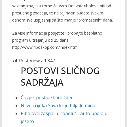
saznanjima, a u tome će Vam Dnevnik ribolova biti od
presudnog značaja, te na taj način budete svakim
danom sve uspješniji sa što manje “promašenih” dana.
Za vise informacija posjetite i probajte besplatno
program u trajanju od 25 dana:
http://www.riboskop.com/index.html
Post Views:
1.347
POSTOVI SLIČNOG
SADRŽAJA
Čovjek postaje ljudožder
Njive i rijeka Sava kriju hiljade mina
Ribolovci zaspali u “opelu” - auto upalo u
jezero