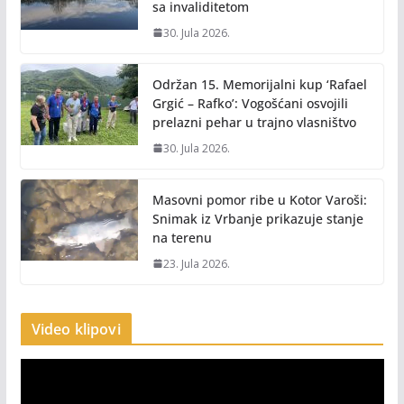
sa invaliditetom
30. Jula 2026.
Održan 15. Memorijalni kup ‘Rafael
Grgić – Rafko’: Vogošćani osvojili
prelazni pehar u trajno vlasništvo
30. Jula 2026.
Masovni pomor ribe u Kotor Varoši:
Snimak iz Vrbanje prikazuje stanje
na terenu
23. Jula 2026.
Video klipovi