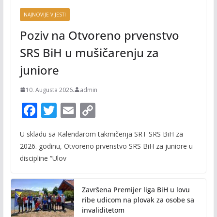
NAJNOVIJE VIJESTI
Poziv na Otvoreno prvenstvo
SRS BiH u mušičarenju za
juniore
10. Augusta 2026.
admin
F
T
E
C
ac
w
m
o
U skladu sa Kalendarom takmičenja SRT SRS BiH za
e
itt
ai
p
2026. godinu, Otvoreno prvenstvo SRS BiH za juniore u
b
er
l
y
discipline “Ulov
o
Li
o
n
Završena Premijer liga BiH u lovu
k
k
ribe udicom na plovak za osobe sa
invaliditetom