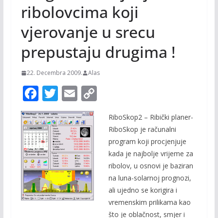
ribolovcima koji
vjerovanje u srecu
prepustaju drugima !
22. Decembra 2009.
Alas
F
T
E
C
ac
w
m
o
RiboSkop2 – Ribički planer-
e
itt
ai
p
RiboSkop je računalni
b
er
l
y
program koji procjenjuje
o
Li
kada je najbolje vrijeme za
o
n
ribolov, u osnovi je baziran
na luna-solarnoj prognozi,
k
k
ali ujedno se korigira i
vremenskim prilikama kao
što je oblačnost, smjer i