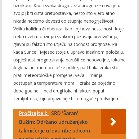
uzorkom. Kao i svaka druga vrsta prognoze i ova je u
svojoj biti čista pretpostavka, nešto što vjerojatno
nikada nećemo dovesti do stupnja nepogrješivosti.
Velika količina čimbenika, kao i njihova nestalnost, koje
treba uzeti u obzir pri svakom pokušaju predviđanja,
glavni su faktori što utječu na točnost prognoze. Pa
kada Sunce i Mjesec stoje u upravo idealnom položaju,
uspješnost prognoziranja narušit će nepovoljne, lokalne
ili globalne, meteorološke prilike, pad tlaka zraka što
prati meteorološke promjene, veća ili manja
odstupanja temperature mora ili zraka za pojedino
doba godine ili neki drugi lokalni faktor, poput
zemljotresa, čiju pojavu nije bilo moguće predvidjeti.
Pročitajte i:
SRD 'Šaran'
Bužim: Održano udruženjsko
takmičenje u lovu ribe udicom