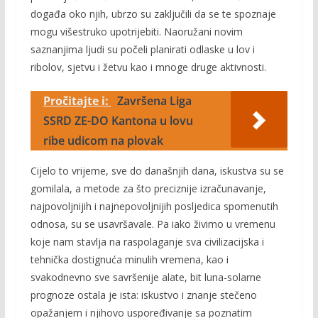
događa oko njih, ubrzo su zaključili da se te spoznaje
mogu višestruko upotrijebiti. Naoružani novim
saznanjima ljudi su počeli planirati odlaske u lov i
ribolov, sjetvu i žetvu kao i mnoge druge aktivnosti.
Pročitajte i:
Završena Liga
SSRD ZE-DO Kantona u lovu
ribe udicom na plovak
Cijelo to vrijeme, sve do današnjih dana, iskustva su se
gomilala, a metode za što preciznije izračunavanje,
najpovoljnijih i najnepovoljnijih posljedica spomenutih
odnosa, su se usavršavale. Pa iako živimo u vremenu
koje nam stavlja na raspolaganje sva civilizacijska i
tehnička dostignuća minulih vremena, kao i
svakodnevno sve savršenije alate, bit luna-solarne
prognoze ostala je ista: iskustvo i znanje stečeno
opažanjem i njihovo uspoređivanje sa poznatim