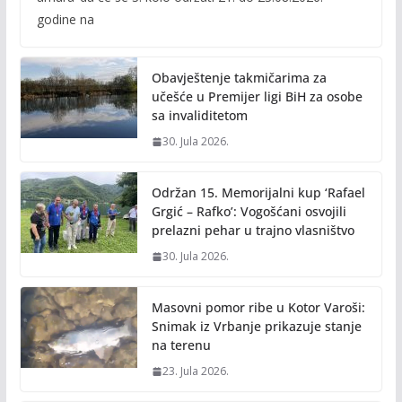
b
er
l
y
godine na
o
Li
o
n
Obavještenje takmičarima za
k
k
učešće u Premijer ligi BiH za osobe
sa invaliditetom
30. Jula 2026.
Održan 15. Memorijalni kup ‘Rafael
Grgić – Rafko’: Vogošćani osvojili
prelazni pehar u trajno vlasništvo
30. Jula 2026.
Masovni pomor ribe u Kotor Varoši:
Snimak iz Vrbanje prikazuje stanje
na terenu
23. Jula 2026.