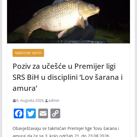
NAJNOVIJE VIJESTI
Poziv za učešće u Premijer ligi
SRS BiH u disciplini ‘Lov šarana i
amura’
6. Augusta 2026.
admin
F
T
E
C
ac
w
m
o
Obavještavaju se takmičari Premijer lige ‘lovu šarana i
e
itt
ai
p
amura’ da će se 3. kolo održati 21. do 23.08.2026.