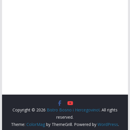
Copyright © 2026
Bistro Bosno i Hercegovino!
. All rights
reserved.
Theme:
ColorMag
by ThemeGrill. Powered by
WordPress
.