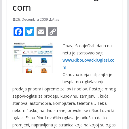
com
26. Decembra 2009.
Alas
F
T
E
C
ac
w
m
o
ObavještenjeOvih dana na
e
itt
ai
p
netu je startovao sajt
b
er
l
y
www.RiboLovackiOglasi.co
o
Li
m
o
n
Osnovna ideja i cilj sajta je
besplatno oglašavanje i
k
k
prodaja pribora i opreme za lov i ribolov. Postoje mnogi
sajtovi-oglasi za prodaju, kupovinu, zamjenu… kuća,
stanova, automobila, kompjutera, telefona… Tek u
nekom ćošku, na dnu strane, provuku se i RiboLovački
oglasi. Ekipa RiboLovačkih oglasa je odlučala da to
promjeni, napravljena je stranica koja na kojoj su oglasi