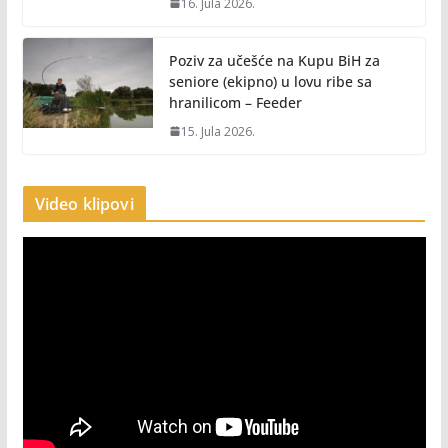
16. Jula 2026.
Poziv za učešće na Kupu BiH za
seniore (ekipno) u lovu ribe sa
hranilicom – Feeder
15. Jula 2026.
Video klipovi