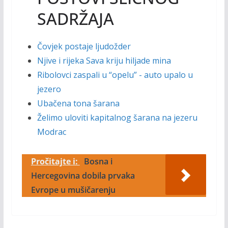
SADRŽAJA
Čovjek postaje ljudožder
Njive i rijeka Sava kriju hiljade mina
Ribolovci zaspali u “opelu” - auto upalo u
jezero
Ubačena tona šarana
Želimo uloviti kapitalnog šarana na jezeru
Modrac
Pročitajte i:
Bosna i
Hercegovina dobila prvaka
Evrope u mušičarenju