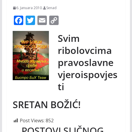
6. Januara 2010.
Senad
F
T
E
C
ac
w
m
o
Svim
e
itt
ai
p
b
er
l
y
ribolovcima
o
Li
pravoslavne
o
n
vjeroispovjes
k
k
ti
SRETAN BOŽIĆ!
Post Views:
852
POSTOVI SLIČNOG