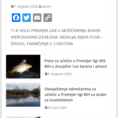
7. Augusta 2026.
admin
F
T
E
C
ac
w
m
o
7 i 8. KOLO PREMIJER LIGE U MUŠIČARENJU BOSNE
e
itt
ai
p
IHERCEGOVINE (23.08.2026. NEDELJA) RIJEKA PLIVA –
b
er
l
y
ŠIPOVO, TAKMIČENJE U 2 SEKTORA
o
Li
o
n
Poziv za učešće u Premijer ligi SRS
k
k
BiH u disciplini ‘Lov šarana i amura’
6. Augusta 2026.
Obavještenje takmičarima za
učešće u Premijer ligi BiH za osobe
sa invaliditetom
30. Jula 2026.