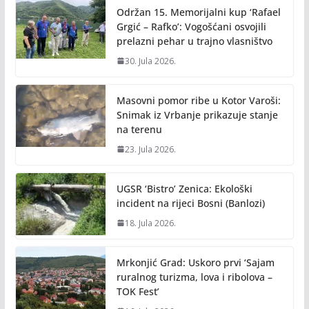
Održan 15. Memorijalni kup ‘Rafael
Grgić – Rafko’: Vogošćani osvojili
prelazni pehar u trajno vlasništvo
30. Jula 2026.
Masovni pomor ribe u Kotor Varoši:
Snimak iz Vrbanje prikazuje stanje
na terenu
23. Jula 2026.
UGSR ‘Bistro’ Zenica: Ekološki
incident na rijeci Bosni (Banlozi)
18. Jula 2026.
Mrkonjić Grad: Uskoro prvi ‘Sajam
ruralnog turizma, lova i ribolova –
TOK Fest’