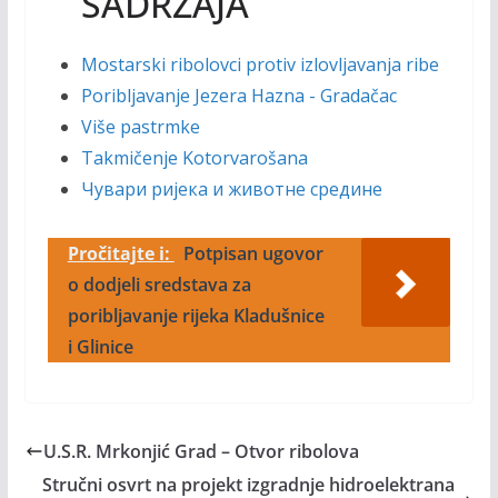
SADRŽAJA
Mostarski ribolovci protiv izlovljavanja ribe
Poribljavanje Jezera Hazna - Gradačac
Više pastrmke
Takmičenje Kotorvarošana
Чувари ријека и животне средине
Pročitajte i:
Potpisan ugovor
o dodjeli sredstava za
poribljavanje rijeka Kladušnice
i Glinice
U.S.R. Mrkonjić Grad – Otvor ribolova
Stručni osvrt na projekt izgradnje hidroelektrana