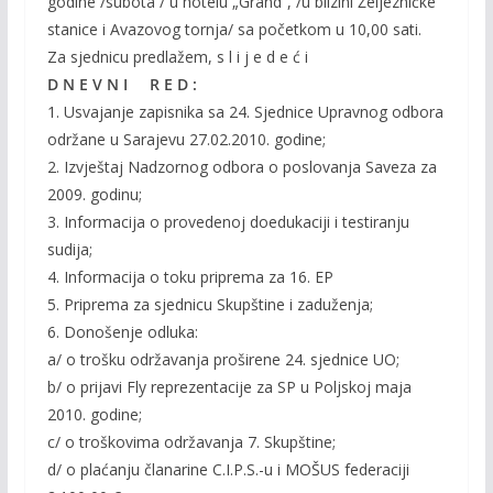
godine /subota / u hotelu „Grand“, /u blizini Željezničke
stanice i Avazovog tornja/ sa početkom u 10,00 sati.
Za sjednicu predlažem, s l i j e d e ć i
D N E V N I R E D :
1. Usvajanje zapisnika sa 24. Sjednice Upravnog odbora
održane u Sarajevu 27.02.2010. godine;
2. Izvještaj Nadzornog odbora o poslovanja Saveza za
2009. godinu;
3. Informacija o provedenoj doedukaciji i testiranju
sudija;
4. Informacija o toku priprema za 16. EP
5. Priprema za sjednicu Skupštine i zaduženja;
6. Donošenje odluka:
a/ o trošku održavanja proširene 24. sjednice UO;
b/ o prijavi Fly reprezentacije za SP u Poljskoj maja
2010. godine;
c/ o troškovima održavanja 7. Skupštine;
d/ o plaćanju članarine C.I.P.S.-u i MOŠUS federaciji