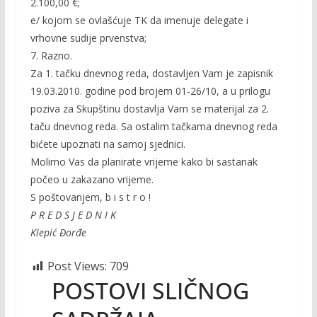
2.100,00 €;
e/ kojom se ovlašćuje TK da imenuje delegate i
vrhovne sudije prvenstva;
7. Razno.
Za 1. tačku dnevnog reda, dostavljen Vam je zapisnik
19.03.2010. godine pod brojem 01-26/10, a u prilogu
poziva za Skupštinu dostavlja Vam se materijal za 2.
taču dnevnog reda. Sa ostalim tačkama dnevnog reda
bićete upoznati na samoj sjednici.
Molimo Vas da planirate vrijeme kako bi sastanak
počeo u zakazano vrijeme.
S poštovanjem, b i s t r o !
P R E D S J E D N I K
Klepić Đorđe
Post Views:
709
POSTOVI SLIČNOG