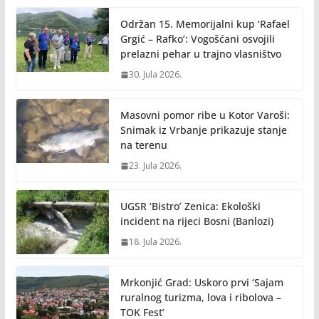
Održan 15. Memorijalni kup ‘Rafael
Grgić – Rafko’: Vogošćani osvojili
prelazni pehar u trajno vlasništvo
30. Jula 2026.
Masovni pomor ribe u Kotor Varoši:
Snimak iz Vrbanje prikazuje stanje
na terenu
23. Jula 2026.
UGSR ‘Bistro’ Zenica: Ekološki
incident na rijeci Bosni (Banlozi)
18. Jula 2026.
Mrkonjić Grad: Uskoro prvi ‘Sajam
ruralnog turizma, lova i ribolova –
TOK Fest’