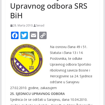
Upravnog odbora SRS
BiH
28. Marta 2010.
Senad
F
T
E
C
ac
w
m
o
Na osnovu člana 49 i 51.
e
itt
ai
p
Statuta i člana 13 i 14.
b
er
l
y
Poslovnika, te odluke
o
Li
Upravnog odbora Sportsko
o
n
ribolovnog saveza Bosne i
Hercegovine sa 24. Sjednice
k
k
održane u Sarajevu
27.02.2010. godine, zakazujem
25. SJEDNICU UPRAVNOG ODBORA
Sjednica će se održati u Sarajevu, dana 10.04.2010.