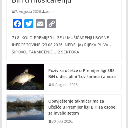
7. Augusta 2026.
admin
F
T
E
C
ac
w
m
o
7 i 8. KOLO PREMIJER LIGE U MUŠIČARENJU BOSNE
e
itt
ai
p
IHERCEGOVINE (23.08.2026. NEDELJA) RIJEKA PLIVA –
b
er
l
y
ŠIPOVO, TAKMIČENJE U 2 SEKTORA
o
Li
o
n
Poziv za učešće u Premijer ligi SRS
k
k
BiH u disciplini ‘Lov šarana i amura’
6. Augusta 2026.
Obavještenje takmičarima za
učešće u Premijer ligi BiH za osobe
sa invaliditetom
30. Jula 2026.