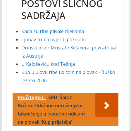
POSTOVI SLIČNOG
SADRŽAJA
Kada su ribe plivale rijekama
Ljubav treba ovjeriti pažnjom
Drinski biser Mustafe Kešmera, povratnika
iz Austrije
U Kaloševiću kod Tešnja
Kup u ulovu ribe udicom na plovak - Buško
jezero 2006.
Pročitajte i:
SRD 'Šaran'
Bužim: Održano udruženjsko
takmičenje u lovu ribe udicom
na plovak 'Kup prijatelja'