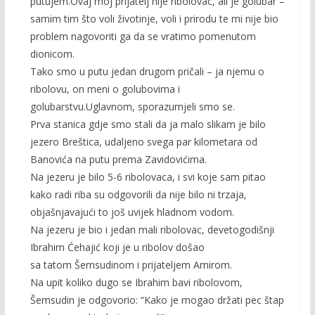
putujem.Ovaj moj prijatelj nije ribolovac, ali je golubar –
samim tim što voli životinje, voli i prirodu te mi nije bio
problem nagovoriti ga da se vratimo pomenutom
dionicom.
Tako smo u putu jedan drugom pričali – ja njemu o
ribolovu, on meni o golubovima i
golubarstvu.Uglavnom, sporazumjeli smo se.
Prva stanica gdje smo stali da ja malo slikam je bilo
jezero Breštica, udaljeno svega par kilometara od
Banovića na putu prema Zavidovićima.
Na jezeru je bilo 5-6 ribolovaca, i svi koje sam pitao
kako radi riba su odgovorili da nije bilo ni trzaja,
objašnjavajući to još uvijek hladnom vodom.
Na jezeru je bio i jedan mali ribolovac, devetogodišnji
Ibrahim Ćehajić koji je u ribolov došao
sa tatom Šemsudinom i prijateljem Amirom.
Na upit koliko dugo se Ibrahim bavi ribolovom,
Šemsudin je odgovorio: “Kako je mogao držati pec štap