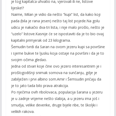
je tog kapitalca uhvatio na, vjerovali ili ne, listove
lijeske!?
Naime, Milan je vidio da nešto “kupi” list, da kako koji
pada (bila je rana jesen) nešto taj list pojede.Na golu
udicu je nakačio dva-tri lista, i nije malo prošlo, nešto je
“uzelo” listove.Kasnije će se ispostaviti da je to bio ovaj
kapitalni primjerak od 23 kilograma.
Šemudin tvrdi da šaran na ovom jezeru kupi sa površine
i sjeme bukve te ljusku koja ostaje na površini i da je to
svojim očima gledao.
Jedna od stvari koje čine ovo jezero interesantnim je i
prošlogodišnji snimak somova na sunčanju, gdje je
zabilježen i prvi albino som.Amir i Šemsudin pričaju da
je to jato tada bilo prava atrakcija.
Po riječima ovih ribolovaca, populacija šarana u jezeru
je u zadnje vrijeme nešto slabija, a u jezeru ima još i
smudja, velike deverike, druge bijele ribe, te školjki i
velikih rakova.