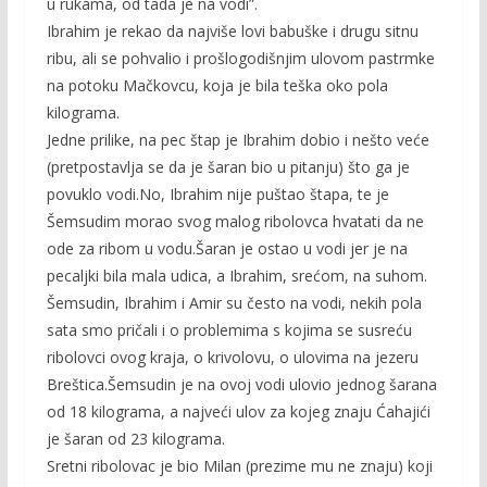
u rukama, od tada je na vodi”.
Ibrahim je rekao da najviše lovi babuške i drugu sitnu
ribu, ali se pohvalio i prošlogodišnjim ulovom pastrmke
na potoku Mačkovcu, koja je bila teška oko pola
kilograma.
Jedne prilike, na pec štap je Ibrahim dobio i nešto veće
(pretpostavlja se da je šaran bio u pitanju) što ga je
povuklo vodi.No, Ibrahim nije puštao štapa, te je
Šemsudim morao svog malog ribolovca hvatati da ne
ode za ribom u vodu.Šaran je ostao u vodi jer je na
pecaljki bila mala udica, a Ibrahim, srećom, na suhom.
Šemsudin, Ibrahim i Amir su često na vodi, nekih pola
sata smo pričali i o problemima s kojima se susreću
ribolovci ovog kraja, o krivolovu, o ulovima na jezeru
Breštica.Šemsudin je na ovoj vodi ulovio jednog šarana
od 18 kilograma, a najveći ulov za kojeg znaju Ćahajići
je šaran od 23 kilograma.
Sretni ribolovac je bio Milan (prezime mu ne znaju) koji