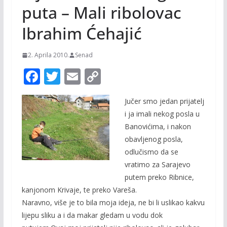
puta – Mali ribolovac
Ibrahim Ćehajić
2. Aprila 2010.
Senad
F
T
E
C
ac
w
m
o
Jučer smo jedan prijatelj
e
itt
ai
p
i ja imali nekog posla u
b
er
l
y
Banovićima, i nakon
o
Li
obavljenog posla,
o
n
odlučismo da se
vratimo za Sarajevo
k
k
putem preko Ribnice,
kanjonom Krivaje, te preko Vareša.
Naravno, više je to bila moja ideja, ne bi li uslikao kakvu
lijepu sliku a i da makar gledam u vodu dok