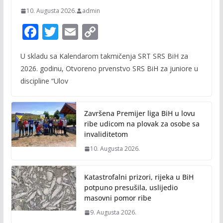
10. Augusta 2026.
admin
F
T
E
C
ac
w
m
o
U skladu sa Kalendarom takmičenja SRT SRS BiH za
e
itt
ai
p
2026. godinu, Otvoreno prvenstvo SRS BiH za juniore u
b
er
l
y
discipline “Ulov
o
Li
o
n
Završena Premijer liga BiH u lovu
k
k
ribe udicom na plovak za osobe sa
invaliditetom
10. Augusta 2026.
Katastrofalni prizori, rijeka u BiH
potpuno presušila, uslijedio
masovni pomor ribe
9. Augusta 2026.