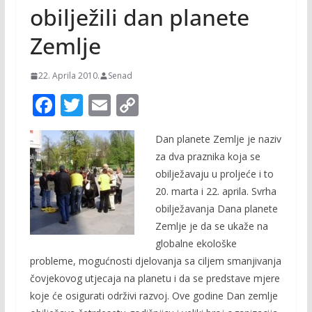
obilježili dan planete
Zemlje
22. Aprila 2010.
Senad
F
T
E
C
ac
w
m
o
Dan planete Zemlje je naziv
e
itt
ai
p
za dva praznika koja se
b
er
l
y
obilježavaju u proljeće i to
o
Li
20. marta i 22. aprila. Svrha
o
n
obilježavanja Dana planete
Zemlje je da se ukaže na
k
k
globalne ekološke
probleme, mogućnosti djelovanja sa ciljem smanjivanja
čovjekovog utjecaja na planetu i da se predstave mjere
koje će osigurati održivi razvoj. Ove godine Dan zemlje