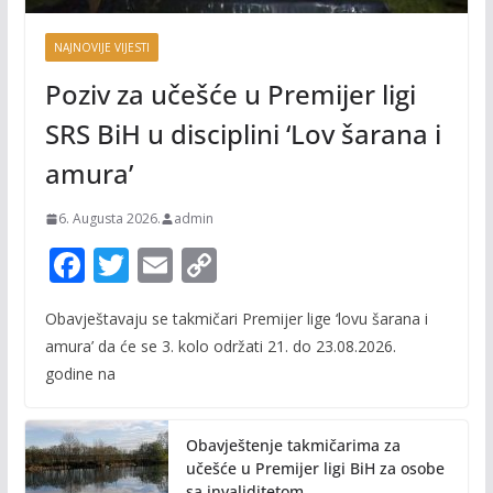
NAJNOVIJE VIJESTI
Poziv za učešće u Premijer ligi
SRS BiH u disciplini ‘Lov šarana i
amura’
6. Augusta 2026.
admin
F
T
E
C
ac
w
m
o
Obavještavaju se takmičari Premijer lige ‘lovu šarana i
e
itt
ai
p
amura’ da će se 3. kolo održati 21. do 23.08.2026.
b
er
l
y
godine na
o
Li
o
n
Obavještenje takmičarima za
k
k
učešće u Premijer ligi BiH za osobe
sa invaliditetom