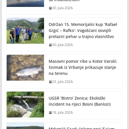
30. Jula 2026.
Održan 15. Memorijalni kup ‘Rafael
Grgić – Rafko’: Vogošćani osvojili
prelazni pehar u trajno vlasništvo
30. Jula 2026.
Masovni pomor ribe u Kotor Varoši:
Snimak iz Vrbanje prikazuje stanje
na terenu
23. Jula 2026.
UGSR ‘Bistro’ Zenica: Ekološki
incident na rijeci Bosni (Banlozi)
18. Jula 2026.
Mrkonjić Grad: Uskoro prvi ‘Sajam