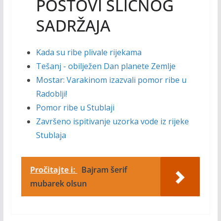
POSTOVI SLIČNOG
SADRŽAJA
Kada su ribe plivale rijekama
Tešanj - obilježen Dan planete Zemlje
Mostar: Varakinom izazvali pomor ribe u
Radoblji!
Pomor ribe u Stublaji
Završeno ispitivanje uzorka vode iz rijeke
Stublaja
Pročitajte i:
Bajram šerif
mubarek olsun