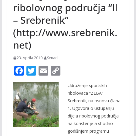
ribolovnog područja “II
– Srebrenik”
(http://www.srebrenik.
net)
23. Aprila 2010.
Senad
F
T
E
C
ac
w
m
o
Udruženje sportskih
e
itt
ai
p
ribolovaca “ZEBA”
b
er
l
y
Srebrenik, na osnovu člana
o
Li
1. Ugovora o ustupanju
o
n
dijela ribolovnog područja
na korištenje a shodno
k
k
godišnjem programu