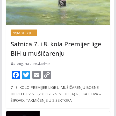
NAJNOVIJE VIJESTI
Satnica 7. i 8. kola Premijer lige
BiH u mušičarenju
7. Augusta 2026.
admin
F
T
E
C
ac
w
m
o
7 i 8. KOLO PREMIJER LIGE U MUŠIČARENJU BOSNE
e
itt
ai
p
IHERCEGOVINE (23.08.2026. NEDELJA) RIJEKA PLIVA –
b
er
l
y
ŠIPOVO, TAKMIČENJE U 2 SEKTORA
o
Li