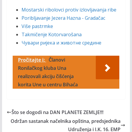
Mostarski ribolovci protiv izlovljavanja ribe
Poribljavanje Jezera Hazna - Gradačac
Više pastrmke
Takmičenje Kotorvarošana
Чувари ријека и животне средине
Pročitajte i:
Članovi
Ronilačkog kluba Una
realizovali akciju čišćenja
korita Une u centru Bihaća
Što se dogodi na DAN PLANETE ZEMLJE!!!
Održan sastanak načelnika opština, predsjednika
Udruženja i I.K. 16. EMP