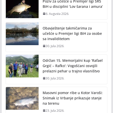
o
n
Poziv za učešće u Premijer ligi SRS
k
k
BiH u disciplini ‘Lov šarana i amura’
6. Augusta 2026.
Obavještenje takmičarima za
učešće u Premijer ligi BiH za osobe
sa invaliditetom
30. Jula 2026.
Održan 15. Memorijalni kup ‘Rafael
Grgić – Rafko’: Vogošćani osvojili
prelazni pehar u trajno vlasništvo
30. Jula 2026.
Masovni pomor ribe u Kotor Varoši:
Snimak iz Vrbanje prikazuje stanje
na terenu
23. Jula 2026.