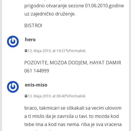
prigodno otvaranje sezone 01.06.2010.godine
uz zajedničko druženje.
BISTRO!
hero
12. Maja 2010. at 19:21
Permalink
POZOVITE, MOZDA DODJEM, HAYAT DAMIR
061 144999
enis-miso
13. Maja 2010. at 06:40
Permalink
braco, takmicari se slikakali sa vecim ulovom
a ti mislis da je zavrsila u tavi. to mozda kod
tebe ima a kod nas nema. riba je sva vracena