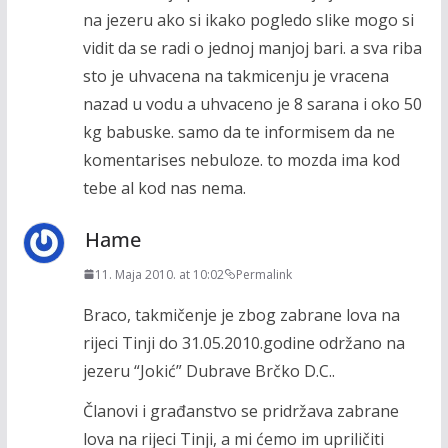
na jezeru ako si ikako pogledo slike mogo si
vidit da se radi o jednoj manjoj bari. a sva riba
sto je uhvacena na takmicenju je vracena
nazad u vodu a uhvaceno je 8 sarana i oko 50
kg babuske. samo da te informisem da ne
komentarises nebuloze. to mozda ima kod
tebe al kod nas nema.
Hame
11. Maja 2010. at 10:02
Permalink
Braco, takmičenje je zbog zabrane lova na
rijeci Tinji do 31.05.2010.godine održano na
jezeru “Jokić” Dubrave Brčko D.C..
Članovi i građanstvo se pridržava zabrane
lova na rijeci Tinji, a mi ćemo im upriličiti