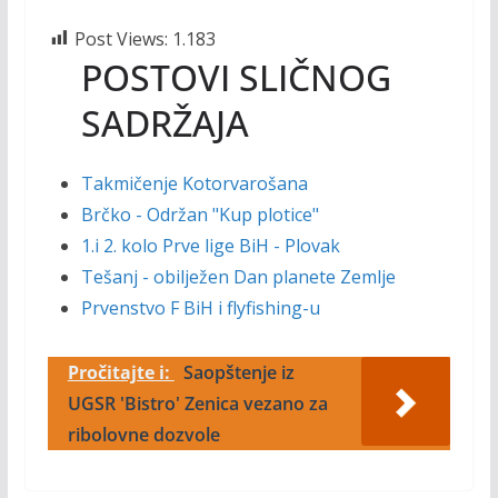
Post Views:
1.183
POSTOVI SLIČNOG
SADRŽAJA
Takmičenje Kotorvarošana
Brčko - Održan "Kup plotice"
1.i 2. kolo Prve lige BiH - Plovak
Tešanj - obilježen Dan planete Zemlje
Prvenstvo F BiH i flyfishing-u
Pročitajte i:
Saopštenje iz
UGSR 'Bistro' Zenica vezano za
ribolovne dozvole