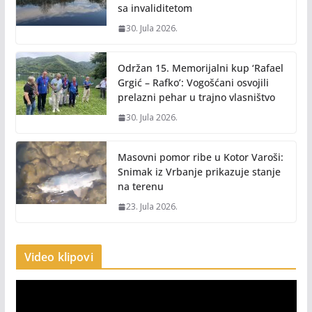
sa invaliditetom
30. Jula 2026.
Održan 15. Memorijalni kup ‘Rafael
Grgić – Rafko’: Vogošćani osvojili
prelazni pehar u trajno vlasništvo
30. Jula 2026.
Masovni pomor ribe u Kotor Varoši:
Snimak iz Vrbanje prikazuje stanje
na terenu
23. Jula 2026.
Video klipovi