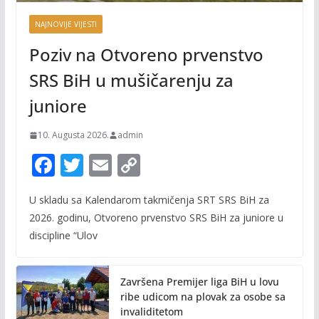
NAJNOVIJE VIJESTI
Poziv na Otvoreno prvenstvo
SRS BiH u mušičarenju za
juniore
10. Augusta 2026.
admin
F
T
E
C
ac
w
m
o
U skladu sa Kalendarom takmičenja SRT SRS BiH za
e
itt
ai
p
2026. godinu, Otvoreno prvenstvo SRS BiH za juniore u
b
er
l
y
discipline “Ulov
o
Li
o
n
Završena Premijer liga BiH u lovu
k
k
ribe udicom na plovak za osobe sa
invaliditetom