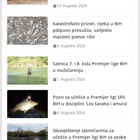
10. Augusta 2026.
Katastrofalni prizori, rijeka u BiH
potpuno presušila, uslijedio
masovni pomor ribe
9. Augusta 2026.
Satnica 7. i 8. kola Premijer lige BiH
u mušičarenju
7. Augusta 2026.
Poziv za učešće u Premijer ligi SRS
BiH u disciplini ‘Lov šarana i amura’
6. Augusta 2026.
Obavještenje takmičarima za
učešće u Premijer ligi BiH za osobe