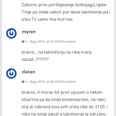
Zalosno prvo poribljavanje (kobojagi),rijeke
Tinje pa onda nakon par dana takmicenje pa i
izlov.To samo ima kod nas.
myran
11. Maja 2010. at 07:30
Permalink
bracco….na takmičenju se riba vraća
nazad…???????
zlatan
11. Maja 2010. at 08:42
Permalink
bracoo, ti moras bit prvo upucen o nekim
stvarima pa da onda komentarises, na rijeci
tinji je zabrana lova svih vrsta ribe do 31.05. i
niko ne smije pecat a takmicenje je odrzano