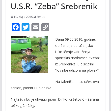
U.S.R. “Zeba” Srebrenik
10. Maja 2010.
Senad
F
T
E
C
ac
w
m
o
Dana 09.05.2010. godine,
e
itt
ai
p
održano je udruženjsko
b
er
l
y
takmičenje Udruženja
o
Li
sportskih ribolovaca “Zeba”
o
n
iz Srebrenika, u disciplini
“lov ribe udicom na plovak”.
k
k
Na takmičenju su učestovali
seniori, pioniri i 1 pionirka.
Najtežu ribu je uhvatio pionir Dinko Kešetović – šarana
teškog 2,42 kg.