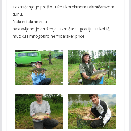
Takmičenje je prošlo u fer i korektnom takmičarskom
duhu.
Nakon takmičenja
nastavljeno je druženje takmičara i gostiju uz kotlić,
muziku i mnogobrojne “ribarske” priče.