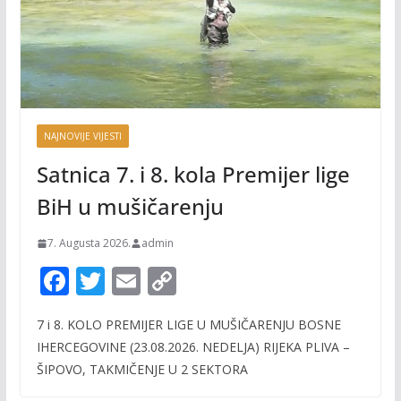
NAJNOVIJE VIJESTI
Satnica 7. i 8. kola Premijer lige
BiH u mušičarenju
7. Augusta 2026.
admin
F
T
E
C
ac
w
m
o
7 i 8. KOLO PREMIJER LIGE U MUŠIČARENJU BOSNE
e
itt
ai
p
IHERCEGOVINE (23.08.2026. NEDELJA) RIJEKA PLIVA –
b
er
l
y
ŠIPOVO, TAKMIČENJE U 2 SEKTORA
o
Li