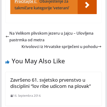
Pročitajte i:
Obavještenje za
takmičare kategorije ‘veterani’
Na Velikom plivskom jezeru u Jajcu – Ulovljena
pastrmka od metra
Krivolovci iz Hrvatske spriječeni u pohodu
You May Also Like
Završeno 61. svjetsko prvenstvo u
disciplini “lov ribe udicom na plovak”
16. Septembra 2014.