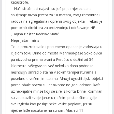
katastrofe.
– Naši stručnjaci najavili su još prije mjesec dana
spuštanje nivoa jezera za 18 metara, zbog remontna i
radova na agregatima i opremi ovog objekta – rekao je
pomoćnik direktora za proizvodnju i održavanje HE
„Bajina Bašta“ Radisav Matić.
Neprijatan miris
To je prouzrokovalo i postepeno opadanje vodostaja u
cijelom toku Drine od mosta Mehmed-paše Sokolovića
pa nizvodno prema brani u Perućcu u dužini od 54
kilometra. Višegrađani već nekoliko dana podnose
nesnošljiv smrad blata na visokim temperaturama a
posebno u večernjim satima. Mnogi ugostiteljski objekti
pored obale prazni su jer nikome ne godi odmor i kafa
uz neprijatne mirise koji se šire iz korita Drine. Kormilari
su zaustavili svoje jahte u rječnim pristaništima gdje
sve izgleda kao poslije neke velike poplave, jer su
riječne lađe nasukane na suhom. Vlasnici 11