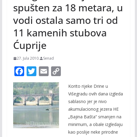
spušten za 18 metara, u
vodi ostala samo tri od
11 kamenih stubova
Ćuprije
27. Jula 2010.
Senad
F
T
E
C
ac
w
m
o
Korito rijeke Drine u
e
itt
ai
p
Višegradu ovih dana izgleda
b
er
l
y
sablasno jer je nivo
o
Li
akumulacionog jezera HE
o
n
„Bajina Bašta“ smanjen na
minimum, a obale izgledaju
k
k
kao poslije neke prirodne