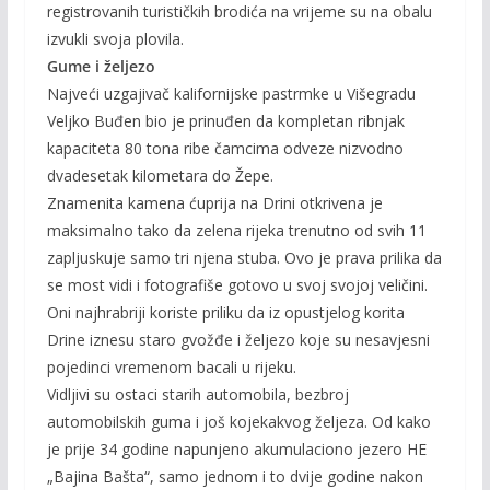
registrovanih turističkih brodića na vrijeme su na obalu
izvukli svoja plovila.
Gume i željezo
Najveći uzgajivač kalifornijske pastrmke u Višegradu
Veljko Buđen bio je prinuđen da kompletan ribnjak
kapaciteta 80 tona ribe čamcima odveze nizvodno
dvadesetak kilometara do Žepe.
Znamenita kamena ćuprija na Drini otkrivena je
maksimalno tako da zelena rijeka trenutno od svih 11
zapljuskuje samo tri njena stuba. Ovo je prava prilika da
se most vidi i fotografiše gotovo u svoj svojoj veličini.
Oni najhrabriji koriste priliku da iz opustjelog korita
Drine iznesu staro gvožđe i željezo koje su nesavjesni
pojedinci vremenom bacali u rijeku.
Vidljivi su ostaci starih automobila, bezbroj
automobilskih guma i još kojekakvog željeza. Od kako
je prije 34 godine napunjeno akumulaciono jezero HE
„Bajina Bašta“, samo jednom i to dvije godine nakon