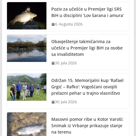
o
n
Poziv za učešće u Premijer ligi SRS
k
k
BiH u disciplini ‘Lov šarana i amura’
6. Augusta 2026.
Obavještenje takmičarima za
učešće u Premijer ligi BiH za osobe
sa invaliditetom
30. Jula 2026.
Održan 15. Memorijalni kup ‘Rafael
Grgić – Rafko’: Vogošćani osvojili
prelazni pehar u trajno vlasništvo
30. Jula 2026.
Masovni pomor ribe u Kotor Varoši:
Snimak iz Vrbanje prikazuje stanje
na terenu