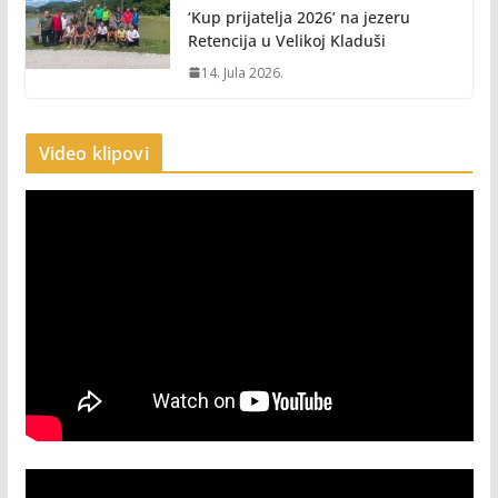
‘Kup prijatelja 2026’ na jezeru
Retencija u Velikoj Kladuši
14. Jula 2026.
Video klipovi