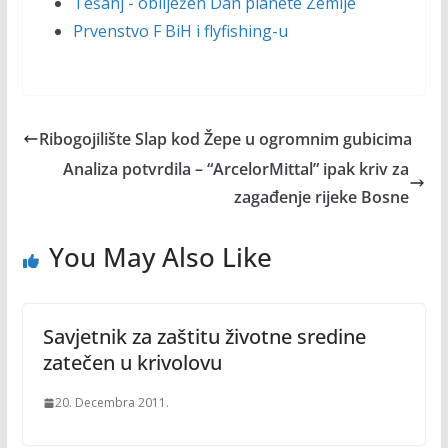
Tešanj - obilježen Dan planete Zemlje
Prvenstvo F BiH i flyfishing-u
Ribogojilište Slap kod Žepe u ogromnim gubicima
Analiza potvrdila – “ArcelorMittal” ipak kriv za
zagađenje rijeke Bosne
You May Also Like
Savjetnik za zaštitu životne sredine
zatečen u krivolovu
20. Decembra 2011.