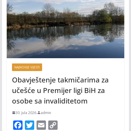
NAJNOVIJE VIJESTI
Obavještenje takmičarima za
učešće u Premijer ligi BiH za
osobe sa invaliditetom
30. Jula 2026.
admin
F
T
E
C