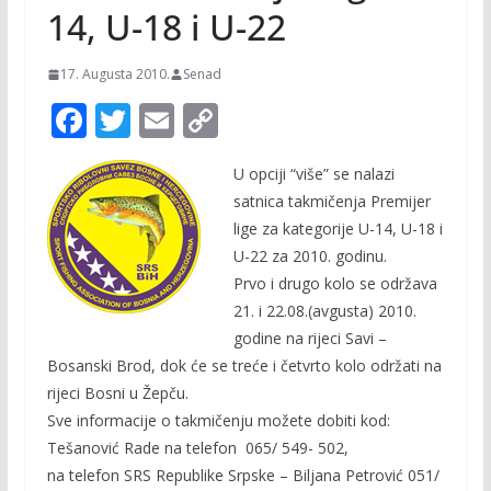
14, U-18 i U-22
17. Augusta 2010.
Senad
F
T
E
C
ac
w
m
o
U opciji “više” se nalazi
e
itt
ai
p
satnica takmičenja Premijer
b
er
l
y
lige za kategorije U-14, U-18 i
o
Li
U-22 za 2010. godinu.
o
n
Prvo i drugo kolo se održava
21. i 22.08.(avgusta) 2010.
k
k
godine na rijeci Savi –
Bosanski Brod, dok će se treće i četvrto kolo održati na
rijeci Bosni u Žepču.
Sve informacije o takmičenju možete dobiti kod:
Tešanović Rade na telefon 065/ 549- 502,
na telefon SRS Republike Srpske – Biljana Petrović 051/