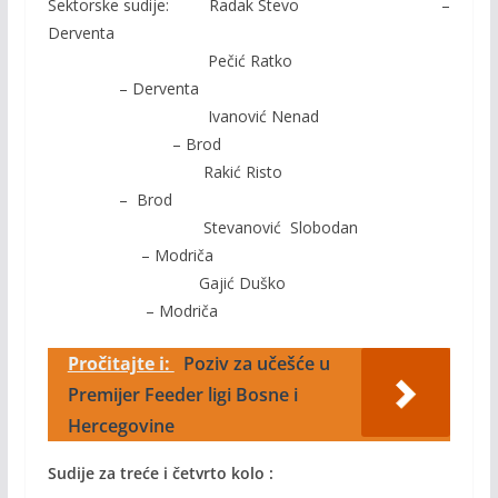
Sektorske sudije: Radak Stevo –
Derventa
Pečić Ratko
– Derventa
Ivanović Nenad
– Brod
Rakić Risto
– Brod
Stevanović Slobodan
– Modriča
Gajić Duško
– Modriča
Pročitajte i:
Poziv za učešće u
Premijer Feeder ligi Bosne i
Hercegovine
Sudije za treće i četvrto kolo :