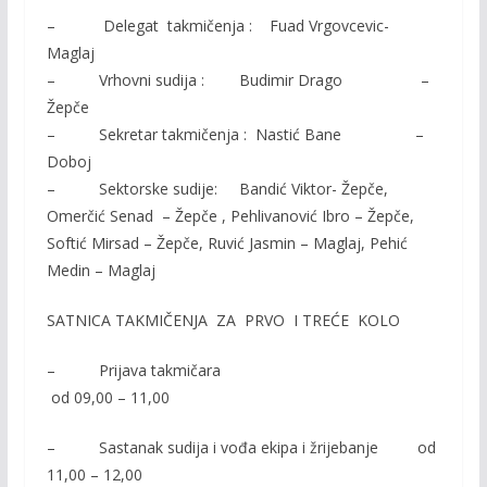
– Delegat takmičenja : Fuad Vrgovcevic-
Maglaj
– Vrhovni sudija : Budimir Drago –
Žepče
– Sekretar takmičenja : Nastić Bane –
Doboj
– Sektorske sudije: Bandić Viktor- Žepče,
Omerčić Senad – Žepče , Pehlivanović Ibro – Žepče,
Softić Mirsad – Žepče, Ruvić Jasmin – Maglaj, Pehić
Medin – Maglaj
SATNICA TAKMIČENJA ZA PRVO I TREĆE KOLO
– Prijava takmičara
od 09,00 – 11,00
– Sastanak sudija i vođa ekipa i žrijebanje od
11,00 – 12,00