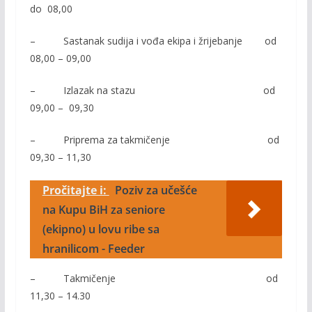
do 08,00
– Sastanak sudija i vođa ekipa i žrijebanje od
08,00 – 09,00
– Izlazak na stazu od
09,00 – 09,30
– Priprema za takmičenje od
09,30 – 11,30
Pročitajte i:
Poziv za učešće
na Kupu BiH za seniore
(ekipno) u lovu ribe sa
hranilicom - Feeder
– Takmičenje od
11,30 – 14.30