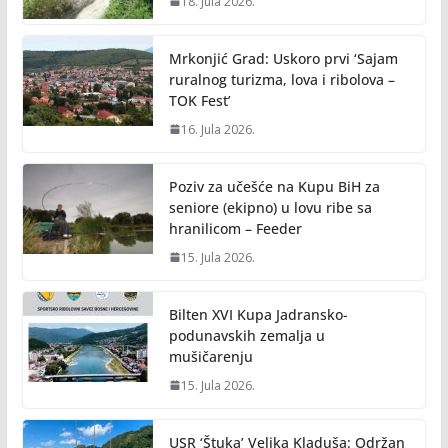
18. Jula 2026.
Mrkonjić Grad: Uskoro prvi ‘Sajam
ruralnog turizma, lova i ribolova –
TOK Fest’
16. Jula 2026.
Poziv za učešće na Kupu BiH za
seniore (ekipno) u lovu ribe sa
hranilicom – Feeder
15. Jula 2026.
Bilten XVI Kupa Jadransko-
podunavskih zemalja u
mušičarenju
15. Jula 2026.
USR ‘Štuka’ Velika Kladuša: Održan