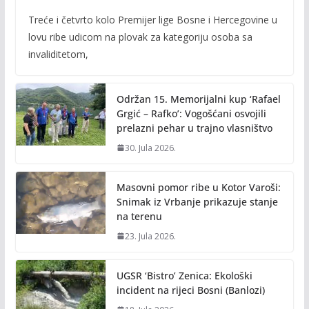
ac
w
m
o
Treće i četvrto kolo Premijer lige Bosne i Hercegovine u
e
itt
ai
p
lovu ribe udicom na plovak za kategoriju osoba sa
b
er
l
y
invaliditetom,
o
Li
o
n
Održan 15. Memorijalni kup ‘Rafael
k
k
Grgić – Rafko’: Vogošćani osvojili
prelazni pehar u trajno vlasništvo
30. Jula 2026.
Masovni pomor ribe u Kotor Varoši:
Snimak iz Vrbanje prikazuje stanje
na terenu
23. Jula 2026.
UGSR ‘Bistro’ Zenica: Ekološki
incident na rijeci Bosni (Banlozi)