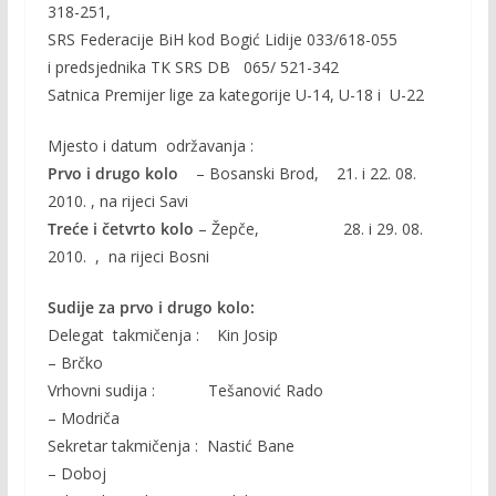
318-251,
SRS Federacije BiH kod Bogić Lidije 033/618-055
i predsjednika TK SRS DB 065/ 521-342
Satnica Premijer lige za kategorije U-14, U-18 i U-22
Mjesto i datum održavanja :
Prvo i drugo kolo
– Bosanski Brod, 21. i 22. 08.
2010. , na rijeci Savi
Treće i četvrto kolo
– Žepče, 28. i 29. 08.
2010. , na rijeci Bosni
Sudije za prvo i drugo kolo:
Delegat takmičenja : Kin Josip
– Brčko
Vrhovni sudija : Tešanović Rado
– Modriča
Sekretar takmičenja : Nastić Bane
– Doboj