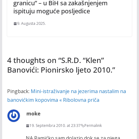
granicu” – u BiH sa zakašnjenjem
ispituju moguće posljedice
9. Augusta 2025.
4 thoughts on “
S.R.D. “Klen”
Banovići: Pionirsko ljeto 2010.
”
Pingback:
Mini-istraživanje na jezerima nastalim na
banovićkim kopovima « Ribolovna priča
moke
19. Septembra 2010. at 23:37
Permalink
NA Ramićko sam dolazio dok se za njega