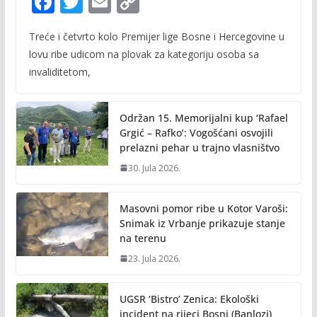
F
T
E
C
ac
w
m
o
Treće i četvrto kolo Premijer lige Bosne i Hercegovine u
e
itt
ai
p
lovu ribe udicom na plovak za kategoriju osoba sa
b
er
l
y
invaliditetom,
o
Li
o
n
Održan 15. Memorijalni kup ‘Rafael
k
k
Grgić – Rafko’: Vogošćani osvojili
prelazni pehar u trajno vlasništvo
30. Jula 2026.
Masovni pomor ribe u Kotor Varoši:
Snimak iz Vrbanje prikazuje stanje
na terenu
23. Jula 2026.
UGSR ‘Bistro’ Zenica: Ekološki
incident na rijeci Bosni (Banlozi)