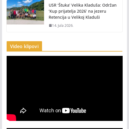
USR ‘Štuka’ Velika Kladuša: Održan
‘Kup prijatelja 2026’ na jezeru
Retencija u Velikoj Kladuši
14. Jula 2026.
Video klipovi