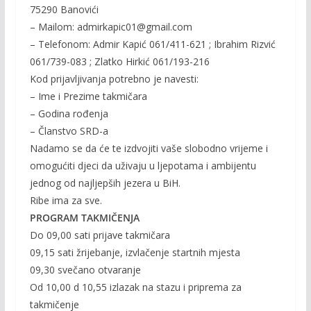
75290 Banovići
– Mailom: admirkapic01@gmail.com
– Telefonom: Admir Kapić 061/411-621 ; Ibrahim Rizvić
061/739-083 ; Zlatko Hirkić 061/193-216
Kod prijavljivanja potrebno je navesti:
– Ime i Prezime takmičara
– Godina rođenja
– Članstvo SRD-a
Nadamo se da će te izdvojiti vaše slobodno vrijeme i
omogućiti djeci da uživaju u ljepotama i ambijentu
jednog od najljepših jezera u BiH.
Ribe ima za sve.
PROGRAM TAKMIČENJA
Do 09,00 sati prijave takmičara
09,15 sati žrijebanje, izvlačenje startnih mjesta
09,30 svečano otvaranje
Od 10,00 d 10,55 izlazak na stazu i priprema za
takmičenje