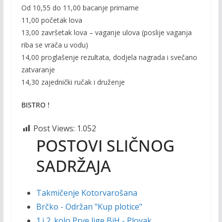
Od 10,55 do 11,00 bacanje primame
11,00 početak lova
13,00 završetak lova – vaganje ulova (poslije vaganja
riba se vrača u vodu)
14,00 proglašenje rezultata, dodjela nagrada i svečano
zatvaranje
14,30 zajednički ručak i druženje
BISTRO !
Post Views:
1.052
POSTOVI SLIČNOG
SADRŽAJA
Takmičenje Kotorvarošana
Brčko - Održan "Kup plotice"
1.i 2. kolo Prve lige BiH - Plovak