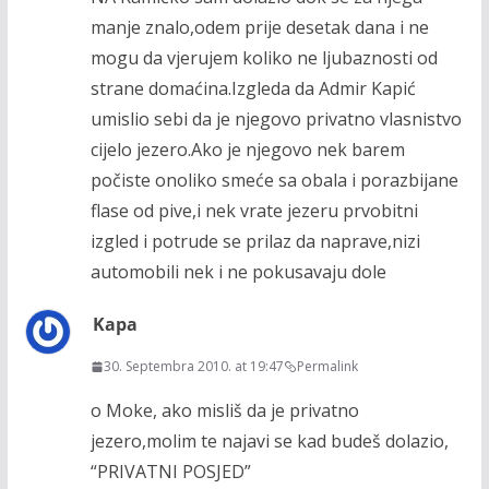
manje znalo,odem prije desetak dana i ne
mogu da vjerujem koliko ne ljubaznosti od
strane domaćina.Izgleda da Admir Kapić
umislio sebi da je njegovo privatno vlasnistvo
cijelo jezero.Ako je njegovo nek barem
počiste onoliko smeće sa obala i porazbijane
flase od pive,i nek vrate jezeru prvobitni
izgled i potrude se prilaz da naprave,nizi
automobili nek i ne pokusavaju dole
Kapa
30. Septembra 2010. at 19:47
Permalink
o Moke, ako misliš da je privatno
jezero,molim te najavi se kad budeš dolazio,
“PRIVATNI POSJED”