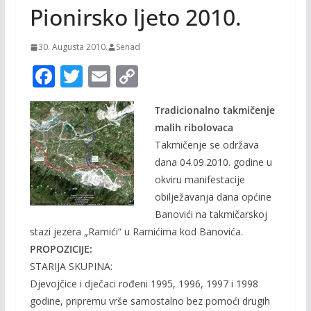
Pionirsko ljeto 2010.
30. Augusta 2010.
Senad
F
T
E
C
ac
w
m
o
Tradicionalno takmičenje
e
itt
ai
p
malih ribolovaca
b
er
l
y
Takmičenje se održava
o
Li
dana 04.09.2010. godine u
o
n
okviru manifestacije
obilježavanja dana općine
k
k
Banovići na takmičarskoj
stazi jezera „Ramići“ u Ramićima kod Banovića.
PROPOZICIJE:
STARIJA SKUPINA:
Djevojčice i dječaci rođeni 1995, 1996, 1997 i 1998
godine, pripremu vrše samostalno bez pomoći drugih