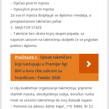
– Dječaci prva tri mjesta
– Djevojčice prva tri mjesta
Za sva tri mjesta dodjeljuje se diploma i medalja, a
prvoplasiranom takmičaru pehar.
3 . MAJSTOR STAZE
– Takmičar bez obzira kojoj skupini pripada, sa
najvećim ulovom na takmičenju dodjeliti će se prigodan
poklon i diploma.
Pročitajte i:
Spisak takmičara
koji nastupaju u Premijer ligi
BiH u lovu ribe udicom sa
hranilicom - Feeder 2026
U cilju kvalitetnije organizacije takmičenja, pripreme
startnih mjesta, obezbjeđenja sudija, doručka i ručka
mole se učesnici takmičenja da svoj dolazak najave:
– Pismeno na adresu: Admir Kapić, 119. MBbr. Br 52