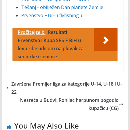
Tešanj - obilježen Dan planete Zemlje
Prvenstvo F BiH i flyfishing-u
Pročitajte i:
Rezultati
Prvenstva i Kupa SRS F BiH u
lovu ribe udicom na plovak za
seniorke i seniore
Završena Premijer liga za kategorije U-14, U-18 i U-
22
Nesreća u Budvi: Ronilac harpunom pogodio
kupačicu (CG)
You May Also Like