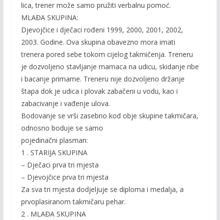
lica, trener može samo pružiti verbalnu pomoć.
MLAĐA SKUPINA:
Djevojčice i dječaci rođeni 1999, 2000, 2001, 2002,
2003. Godine. Ova skupina obavezno mora imati
trenera pored sebe tokom cijelog takmičenja. Treneru
je dozvoljeno stavljanje mamaca na udicu, skidanje ribe
i bacanje primame. Treneru nije dozvoljeno držanje
štapa dok je udica i plovak zabačeni u vodu, kao i
zabacivanje i vađenje ulova.
Bodovanje se vrši zasebno kod obje skupine takmičara,
odnosno boduje se samo
pojedinačni plasman:
1 . STARIJA SKUPINA
– Dječaci prva tri mjesta
– Djevojčice prva tri mjesta
Za sva tri mjesta dodjeljuje se diploma i medalja, a
prvoplasiranom takmičaru pehar.
2 . MLAĐA SKUPINA