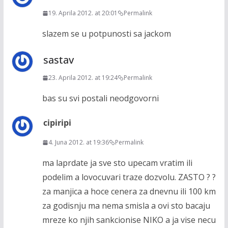
19. Aprila 2012. at 20:01
Permalink
slazem se u potpunosti sa jackom
sastav
23. Aprila 2012. at 19:24
Permalink
bas su svi postali neodgovorni
cipiripi
4. Juna 2012. at 19:36
Permalink
ma laprdate ja sve sto upecam vratim ili
podelim a lovocuvari traze dozvolu. ZASTO ? ?
za manjica a hoce cenera za dnevnu ili 100 km
za godisnju ma nema smisla a ovi sto bacaju
mreze ko njih sankcionise NIKO a ja vise necu