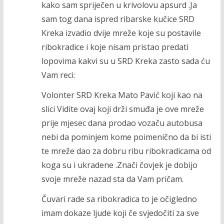
kako sam spriječen u krivolovu apsurd .Ja
sam tog dana ispred ribarske kučice SRD
Kreka izvadio dvije mreže koje su postavile
ribokradice i koje nisam pristao predati
lopovima kakvi su u SRD Kreka zasto sada ću
Vam reci:
Volonter SRD Kreka Mato Pavić koji kao na
slici Vidite ovaj koji drži smuđa je ove mreže
prije mjesec dana prodao vozaču autobusa
nebi da pominjem kome poimenično da bi isti
te mreže dao za dobru ribu ribokradicama od
koga su i ukradene .Znači čovjek je dobijo
svoje mreže nazad sta da Vam pričam.
Čuvari rade sa ribokradica to je očigledno
imam dokaze ljude koji če svjedočiti za sve