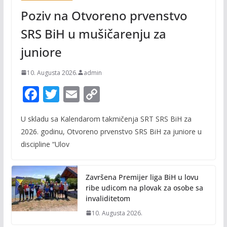
Poziv na Otvoreno prvenstvo
SRS BiH u mušičarenju za
juniore
10. Augusta 2026.
admin
F
T
E
C
ac
w
m
o
U skladu sa Kalendarom takmičenja SRT SRS BiH za
e
itt
ai
p
2026. godinu, Otvoreno prvenstvo SRS BiH za juniore u
b
er
l
y
discipline “Ulov
o
Li
o
n
Završena Premijer liga BiH u lovu
k
k
ribe udicom na plovak za osobe sa
invaliditetom
10. Augusta 2026.