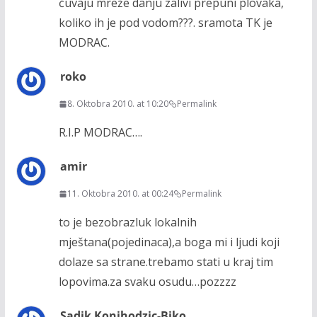
čuvaju mreže danju zalivi prepuni plovaka,
koliko ih je pod vodom???. sramota TK je
MODRAC.
roko
8. Oktobra 2010. at 10:20
Permalink
R.I.P MODRAC….
amir
11. Oktobra 2010. at 00:24
Permalink
to je bezobrazluk lokalnih
mještana(pojedinaca),a boga mi i ljudi koji
dolaze sa strane.trebamo stati u kraj tim
lopovima.za svaku osudu…pozzzz
Sadik Konjhodzic-Biko