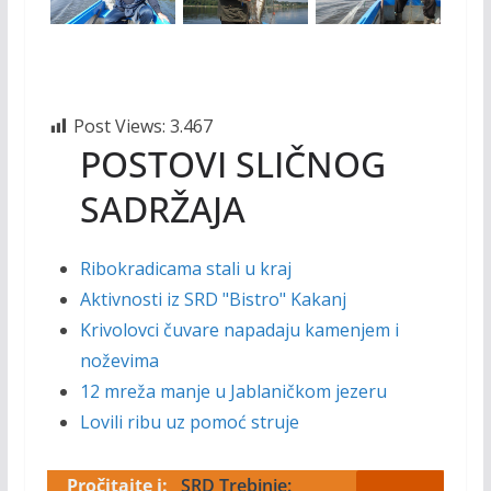
Post Views:
3.467
POSTOVI SLIČNOG
SADRŽAJA
Ribokradicama stali u kraj
Aktivnosti iz SRD "Bistro" Kakanj
Krivolovci čuvare napadaju kamenjem i
noževima
12 mreža manje u Jablaničkom jezeru
Lovili ribu uz pomoć struje
Pročitajte i:
SRD Trebinje: