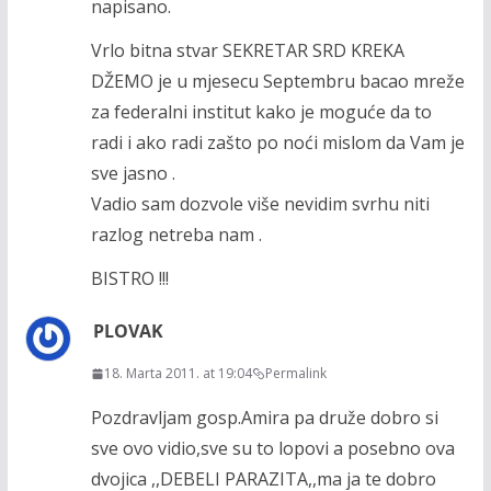
napisano.
Vrlo bitna stvar SEKRETAR SRD KREKA
DŽEMO je u mjesecu Septembru bacao mreže
za federalni institut kako je moguće da to
radi i ako radi zašto po noći mislom da Vam je
sve jasno .
Vadio sam dozvole više nevidim svrhu niti
razlog netreba nam .
BISTRO !!!
PLOVAK
18. Marta 2011. at 19:04
Permalink
Pozdravljam gosp.Amira pa druže dobro si
sve ovo vidio,sve su to lopovi a posebno ova
dvojica ,,DEBELI PARAZITA,,ma ja te dobro