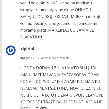
vaditi dozvolu NIKAD jer se na modracu
skupljaju samo uigrane ekipe ONI KOJI
BACAJU I ONI KOJI SKIDAJU MREZE a mi koji
volimo pecanje a ne jedemo riblje meso mi
moramo platiti MA KLINAC CU VAM VISE
PLACATI!!!!!!!!!
cipiripi
4. Juna 2012. at 19:41
Permalink
I JOS DA DODAM I ZULA I MATO SU LJUDI I
IMAJU RAZUMEVANJA ZA ”ZABORAVIO SAM
PONETI DOZVOLU” JER ZNAJU KO IMA A KO
NEMA ALI M..A I S..E I ONAJ NOVI D……C NISU
NEKI LJUDI A IAKO POZNAJU SVOJE CLANOVE
KOFRCE SE I TRAZE DA IM SE PLATI A ”DA NE
DADNU TIKET”