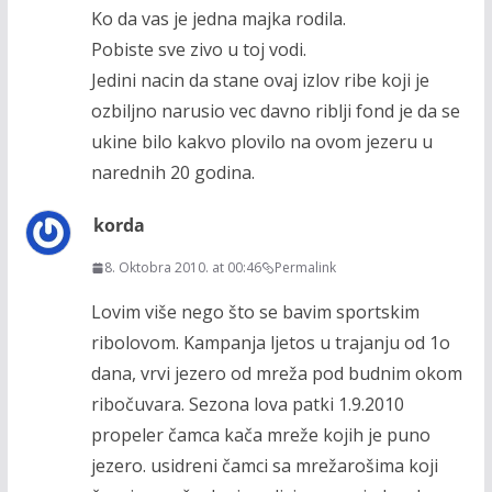
Ko da vas je jedna majka rodila.
Pobiste sve zivo u toj vodi.
Jedini nacin da stane ovaj izlov ribe koji je
ozbiljno narusio vec davno riblji fond je da se
ukine bilo kakvo plovilo na ovom jezeru u
narednih 20 godina.
korda
8. Oktobra 2010. at 00:46
Permalink
Lovim više nego što se bavim sportskim
ribolovom. Kampanja ljetos u trajanju od 1o
dana, vrvi jezero od mreža pod budnim okom
ribočuvara. Sezona lova patki 1.9.2010
propeler čamca kača mreže kojih je puno
jezero. usidreni čamci sa mrežarošima koji