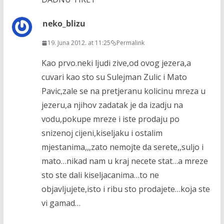
neko_blizu
19. Juna 2012. at 11:25
Permalink
Kao prvo.neki ljudi zive,od ovog jezera,a
cuvari kao sto su Sulejman Zulic i Mato
Pavic,zale se na pretjeranu kolicinu mreza u
jezeru,a njihov zadatak je da izadju na
vodu,pokupe mreze i iste prodaju po
snizenoj cijeni,kiseljaku i ostalim
mjestanima,,,zato nemojte da serete,,suljo i
mato…nikad nam u kraj necete stat…a mreze
sto ste dali kiseljacanima…to ne
objavljujete,isto i ribu sto prodajete…koja ste
vi gamad…