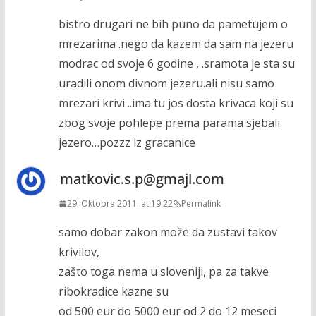
bistro drugari ne bih puno da pametujem o
mrezarima .nego da kazem da sam na jezeru
modrac od svoje 6 godine , .sramota je sta su
uradili onom divnom jezeru.ali nisu samo
mrezari krivi ..ima tu jos dosta krivaca koji su
zbog svoje pohlepe prema parama sjebali
jezero…pozzz iz gracanice
matkovic.s.p@gmajl.com
29. Oktobra 2011. at 19:22
Permalink
samo dobar zakon može da zustavi takov
krivilov,
zašto toga nema u sloveniji, pa za takve
ribokradice kazne su
od 500 eur do 5000 eur od 2 do 12 meseci