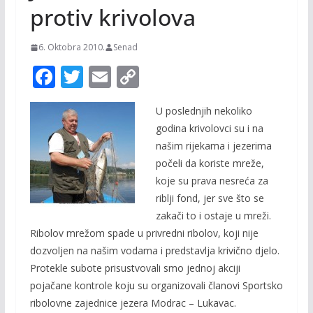
protiv krivolova
6. Oktobra 2010.
Senad
F
T
E
C
ac
w
m
o
U poslednjih nekoliko
e
itt
ai
p
godina krivolovci su i na
b
er
l
y
našim rijekama i jezerima
o
Li
počeli da koriste mreže,
o
n
koje su prava nesreća za
riblji fond, jer sve što se
k
k
zakači to i ostaje u mreži.
Ribolov mrežom spade u privredni ribolov, koji nije
dozvoljen na našim vodama i predstavlja krivično djelo.
Protekle subote prisustvovali smo jednoj akciji
pojačane kontrole koju su organizovali članovi Sportsko
ribolovne zajednice jezera Modrac – Lukavac.