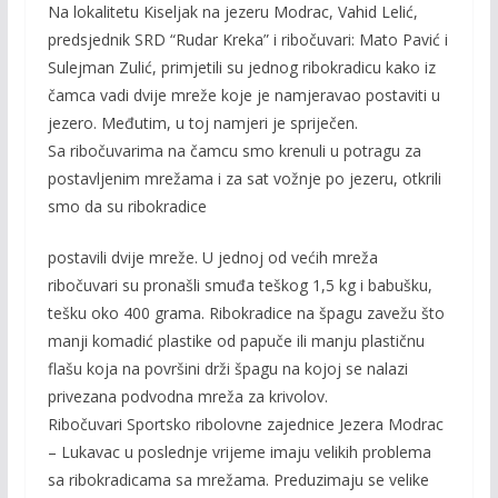
Na lokalitetu Kiseljak na jezeru Modrac, Vahid Lelić,
predsjednik SRD “Rudar Kreka” i ribočuvari: Mato Pavić i
Sulejman Zulić, primjetili su jednog ribokradicu kako iz
čamca vadi dvije mreže koje je namjeravao postaviti u
jezero. Međutim, u toj namjeri je spriječen.
Sa ribočuvarima na čamcu smo krenuli u potragu za
postavljenim mrežama i za sat vožnje po jezeru, otkrili
smo da su ribokradice
postavili dvije mreže. U jednoj od većih mreža
ribočuvari su pronašli smuđa teškog 1,5 kg i babušku,
tešku oko 400 grama. Ribokradice na špagu zavežu što
manji komadić plastike od papuče ili manju plastičnu
flašu koja na površini drži špagu na kojoj se nalazi
privezana podvodna mreža za krivolov.
Ribočuvari Sportsko ribolovne zajednice Jezera Modrac
– Lukavac u poslednje vrijeme imaju velikih problema
sa ribokradicama sa mrežama. Preduzimaju se velike