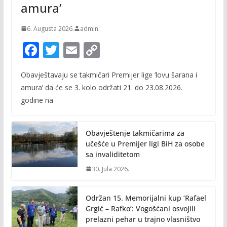
amura’
6. Augusta 2026.
admin
F
T
E
C
ac
w
m
o
Obavještavaju se takmičari Premijer lige ‘lovu šarana i
e
itt
ai
p
amura’ da će se 3. kolo održati 21. do 23.08.2026.
b
er
l
y
godine na
o
Li
o
n
Obavještenje takmičarima za
k
k
učešće u Premijer ligi BiH za osobe
sa invaliditetom
30. Jula 2026.
Održan 15. Memorijalni kup ‘Rafael
Grgić – Rafko’: Vogošćani osvojili
prelazni pehar u trajno vlasništvo