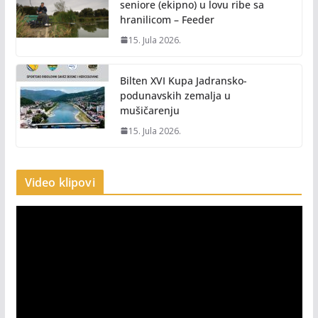
seniore (ekipno) u lovu ribe sa
hranilicom – Feeder
15. Jula 2026.
Bilten XVI Kupa Jadransko-
podunavskih zemalja u
mušičarenju
15. Jula 2026.
Video klipovi