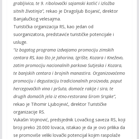
grabljivica, te 9. ribolovački sajamski kotlić i izložba
sitnih životinja”
,
rekao je Dragoljub Bojanić, direktor
Banjalučkog velesajma.
Turistička organizacija RS, kao jedan od
suorganizatora, predstaviće turističke potencijale i
usluge.
“Iz bogatog programa izdvajamo promociju zimskih
centara RS, kao što je Jahorina, Igrište, Kozara i Kneževo,
zatim promociju nacionalnih parkova Sutjeska i Kozara,
te banjskih centara i brojnih manastira. Organizovaćemo
promociju i degustaciju tradicionalnih proizvoda, poput
hercegovačkih vina i pršuta, domaće rakije i sira, te
drugih domaćih jela iz etno-restorana širom Srspke”
,
rekao je Tihomir Ljubojević, direktor Turističke
organizacije RS.
Vukašin Vojinović, predsjednik Lovačkog saveza RS, koji
broji preko 20.000 lovaca, istakao je da je ovo prilika da
se promoviše veliki lovački potencijal kojim raspolaže