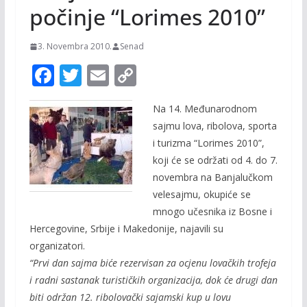
počinje “Lorimes 2010”
3. Novembra 2010.
Senad
F
T
E
C
ac
w
m
o
Na 14. Međunarodnom
e
itt
ai
p
sajmu lova, ribolova, sporta
b
er
l
y
i turizma “Lorimes 2010”,
o
Li
koji će se održati od 4. do 7.
o
n
novembra na Banjalučkom
velesajmu, okupiće se
k
k
mnogo učesnika iz Bosne i
Hercegovine, Srbije i Makedonije, najavili su
organizatori.
“Prvi dan sajma biće rezervisan za ocjenu lovačkih trofeja
i radni sastanak turističkih organizacija, dok će drugi dan
biti održan 12. ribolovački sajamski kup u lovu