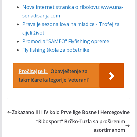
Nova internet stranica o ribolovu: www.una-
senadisanja.com
Prava je sezona lova na mladice - Trofej za
cijeli život
Promocija "SAMEO" Flyfishing opreme
Fly fishing škola za početnike
Pročitajte i:
Obavještenje za
takmičare kategorije ‘veterani’
Zakazano III i IV kolo Prve lige Bosne i Hercegovine
“Ribosport” Brčko-Tuzla sa proširenim
asortimanom