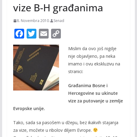
vize B-H građanima
8. Novembra 2010.
Senad
F
T
E
C
ac
w
m
o
Mislim da ovo još nigdje
e
itt
ai
p
nije objavljeno, pa neka
b
er
l
y
imamo i ovu ekskluzivu na
o
Li
stranici:
o
n
Građanima Bosne i
k
k
Hercegovine su ukinute
vize za putovanje u zemlje
Evropske unije.
Tako, sada sa pasošem u džepu, bez ikakvih stajanja
za vize, možete u ribolov diljem Evrope.