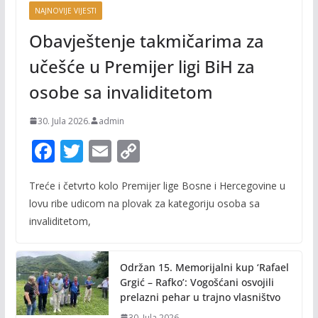
NAJNOVIJE VIJESTI
Obavještenje takmičarima za
učešće u Premijer ligi BiH za
osobe sa invaliditetom
30. Jula 2026.
admin
F
T
E
C
ac
w
m
o
Treće i četvrto kolo Premijer lige Bosne i Hercegovine u
e
itt
ai
p
lovu ribe udicom na plovak za kategoriju osoba sa
b
er
l
y
invaliditetom,
o
Li
o
n
Održan 15. Memorijalni kup ‘Rafael
k
k
Grgić – Rafko’: Vogošćani osvojili
prelazni pehar u trajno vlasništvo
30. Jula 2026.