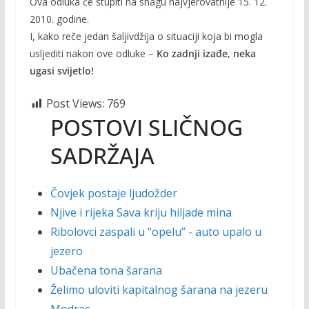
Ova odluka će stupiti na snagu najvjerovatnije 15. 12.
2010. godine.
I, kako reče jedan šaljivdžija o situaciji koja bi mogla
usljediti nakon ove odluke –
Ko zadnji izađe, neka
ugasi svijetlo!
Post Views:
769
POSTOVI SLIČNOG
SADRŽAJA
Čovjek postaje ljudožder
Njive i rijeka Sava kriju hiljade mina
Ribolovci zaspali u “opelu” - auto upalo u
jezero
Ubačena tona šarana
Želimo uloviti kapitalnog šarana na jezeru