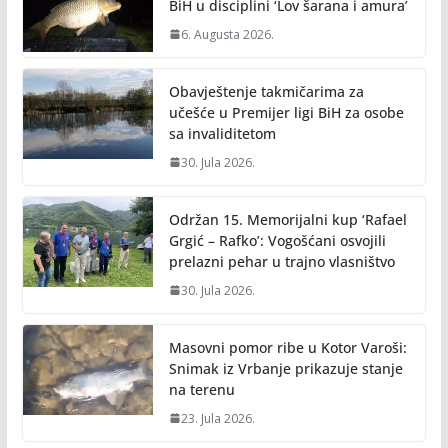
BiH u disciplini ‘Lov šarana i amura’
6. Augusta 2026.
Obavještenje takmičarima za
učešće u Premijer ligi BiH za osobe
sa invaliditetom
30. Jula 2026.
Održan 15. Memorijalni kup ‘Rafael
Grgić – Rafko’: Vogošćani osvojili
prelazni pehar u trajno vlasništvo
30. Jula 2026.
Masovni pomor ribe u Kotor Varoši:
Snimak iz Vrbanje prikazuje stanje
na terenu
23. Jula 2026.