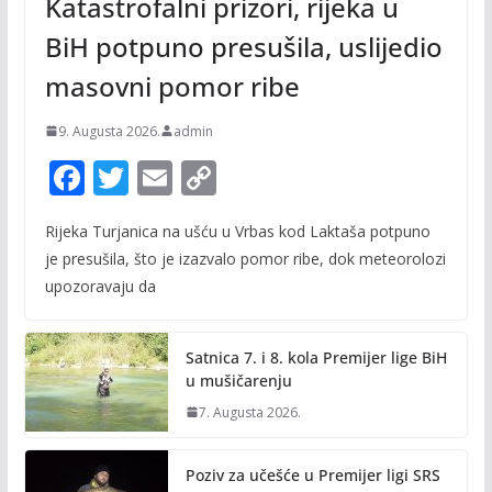
Katastrofalni prizori, rijeka u
BiH potpuno presušila, uslijedio
masovni pomor ribe
9. Augusta 2026.
admin
F
T
E
C
ac
w
m
o
Rijeka Turjanica na ušću u Vrbas kod Laktaša potpuno
e
itt
ai
p
je presušila, što je izazvalo pomor ribe, dok meteorolozi
b
er
l
y
upozoravaju da
o
Li
o
n
Satnica 7. i 8. kola Premijer lige BiH
k
k
u mušičarenju
7. Augusta 2026.
Poziv za učešće u Premijer ligi SRS