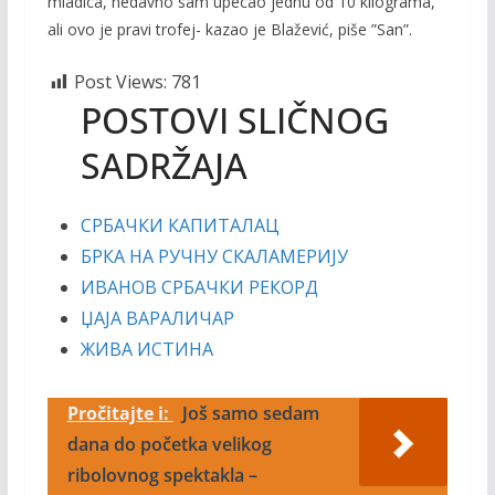
mladica, nedavno sam upecao jednu od 10 kilograma,
ali ovo je pravi trofej- kazao je Blažević, piše ”San”.
Post Views:
781
POSTOVI SLIČNOG
SADRŽAJA
СРБАЧКИ КАПИТАЛАЦ
БРКА НА РУЧНУ СКАЛАМЕРИЈУ
ИВАНОВ СРБАЧКИ РЕКОРД
ЏАЈА ВАРАЛИЧАР
ЖИВА ИСТИНА
Pročitajte i:
Još samo sedam
dana do početka velikog
ribolovnog spektakla –