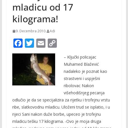
mladicu od 17
kilograma!
9. Decembra 2010.
Adi
F
T
E
C
ac
w
m
o
– Ključki policajac
e
itt
ai
p
Muhamed Blažević
b
er
l
y
nadaleko je poznat kao
o
Li
strastveni i uspješni
o
n
ribolovac Nakon
višehodišnjeg pecanja
k
k
odlučio je da se specijalizira za rijetku i trofejnu vrstu
ribe, slatkovodnu mladicu. Uloženi trud se isplatio, i u
rijeci Sani nakon duže borbe, upeceo je trofejnu
mladicu tešku 17 kilograma. -Ovo je moja druga