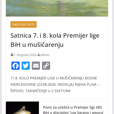
NAJNOVIJE VIJESTI
Satnica 7. i 8. kola Premijer lige
BiH u mušičarenju
7. Augusta 2026.
admin
F
T
E
C
ac
w
m
o
7 i 8. KOLO PREMIJER LIGE U MUŠIČARENJU BOSNE
e
itt
ai
p
IHERCEGOVINE (23.08.2026. NEDELJA) RIJEKA PLIVA –
b
er
l
y
ŠIPOVO, TAKMIČENJE U 2 SEKTORA
o
Li
o
n
Poziv za učešće u Premijer ligi SRS
BiH u disciplini ‘Lov šarana i amura’