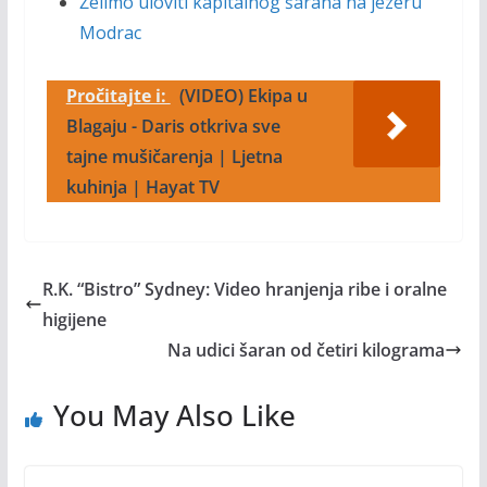
Želimo uloviti kapitalnog šarana na jezeru
Modrac
Pročitajte i:
(VIDEO) Ekipa u
Blagaju - Daris otkriva sve
tajne mušičarenja | Ljetna
kuhinja | Hayat TV
R.K. “Bistro” Sydney: Video hranjenja ribe i oralne
higijene
Na udici šaran od četiri kilograma
You May Also Like