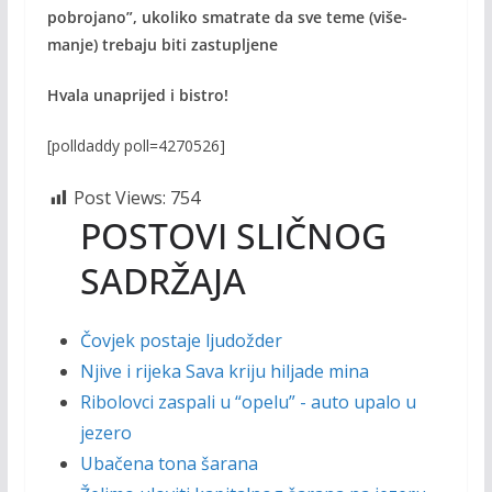
pobrojano”, ukoliko smatrate da sve teme (više-
manje) trebaju biti zastupljene
Hvala unaprijed i bistro!
[polldaddy poll=4270526]
Post Views:
754
POSTOVI SLIČNOG
SADRŽAJA
Čovjek postaje ljudožder
Njive i rijeka Sava kriju hiljade mina
Ribolovci zaspali u “opelu” - auto upalo u
jezero
Ubačena tona šarana