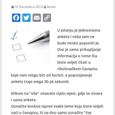
19. Decembra 2010.
Senad
F
T
E
C
ac
w
m
o
U pitanju je jednostavna
e
itt
ai
p
anketa i neka vam ne
b
er
l
y
bude mrsko popuniti je.
o
Li
Ovo je samo prikupljanje
o
n
informacija o tome šta
biste voljeli čitati u
k
k
ribolovačkom časopisu
koje nam mogu biti od koristi, a popunjavanje
ankete traje svega 30-ak sekundi.
Klikom na “više” otvarate cijelu vijest, gdje se otvara
i sama anketa.
Označite kockice ispred svake teme koju biste voljeli
naći u časopisu, ili na dnu samo označite “Sve