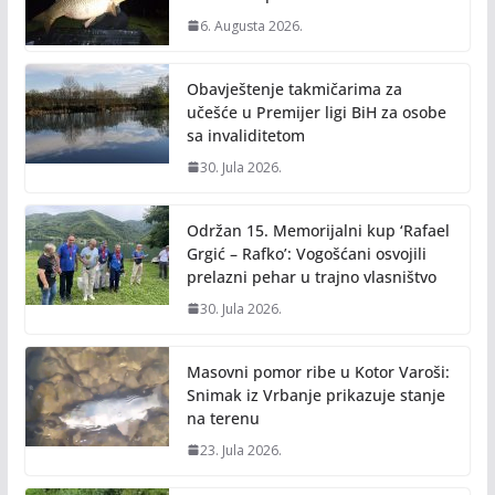
k
k
6. Augusta 2026.
Obavještenje takmičarima za
učešće u Premijer ligi BiH za osobe
sa invaliditetom
30. Jula 2026.
Održan 15. Memorijalni kup ‘Rafael
Grgić – Rafko’: Vogošćani osvojili
prelazni pehar u trajno vlasništvo
30. Jula 2026.
Masovni pomor ribe u Kotor Varoši:
Snimak iz Vrbanje prikazuje stanje
na terenu
23. Jula 2026.