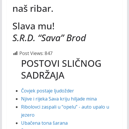
naš ribar.
Slava mu!
S.R.D. “Sava” Brod
Post Views:
847
POSTOVI SLIČNOG
SADRŽAJA
Čovjek postaje ljudožder
Njive i rijeka Sava kriju hiljade mina
Ribolovci zaspali u “opelu” - auto upalo u
jezero
Ubačena tona šarana