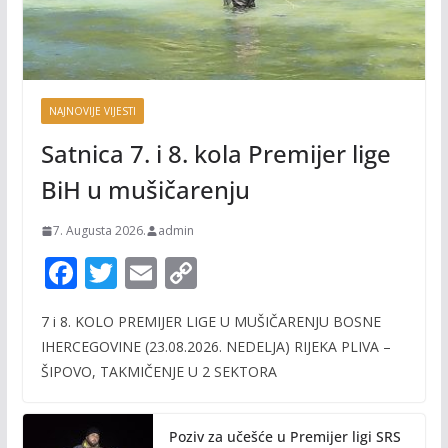
NAJNOVIJE VIJESTI
Satnica 7. i 8. kola Premijer lige
BiH u mušičarenju
7. Augusta 2026.
admin
F
T
E
C
ac
w
m
o
7 i 8. KOLO PREMIJER LIGE U MUŠIČARENJU BOSNE
e
itt
ai
p
IHERCEGOVINE (23.08.2026. NEDELJA) RIJEKA PLIVA –
b
er
l
y
ŠIPOVO, TAKMIČENJE U 2 SEKTORA
o
Li
o
n
Poziv za učešće u Premijer ligi SRS