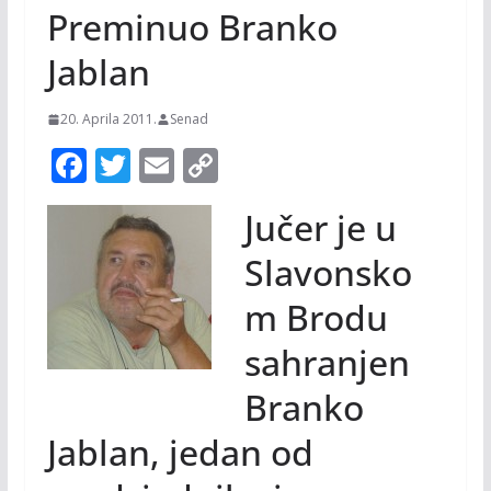
Preminuo Branko
Jablan
20. Aprila 2011.
Senad
F
T
E
C
ac
w
m
o
Jučer je u
e
itt
ai
p
b
er
l
y
Slavonsko
o
Li
m Brodu
o
n
sahranjen
k
k
Branko
Jablan, jedan od