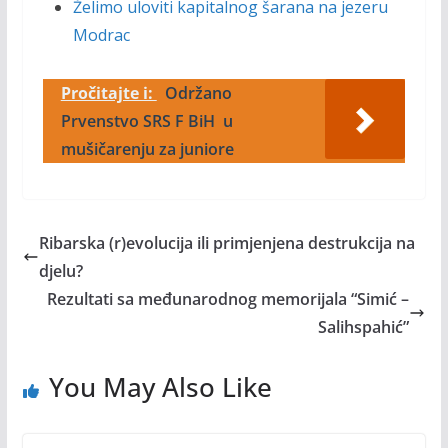
Želimo uloviti kapitalnog šarana na jezeru
Modrac
Pročitajte i:
Održano
Prvenstvo SRS F BiH u
mušičarenju za juniore
Ribarska (r)evolucija ili primjenjena destrukcija na
djelu?
Rezultati sa međunarodnog memorijala “Simić –
Salihspahić”
You May Also Like