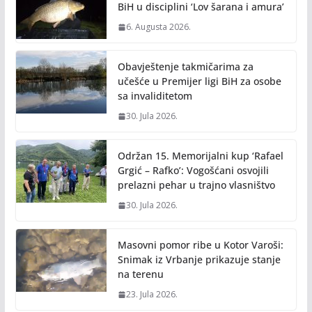
k
k
BiH u disciplini ‘Lov šarana i amura’
6. Augusta 2026.
Obavještenje takmičarima za
učešće u Premijer ligi BiH za osobe
sa invaliditetom
30. Jula 2026.
Održan 15. Memorijalni kup ‘Rafael
Grgić – Rafko’: Vogošćani osvojili
prelazni pehar u trajno vlasništvo
30. Jula 2026.
Masovni pomor ribe u Kotor Varoši:
Snimak iz Vrbanje prikazuje stanje
na terenu
23. Jula 2026.