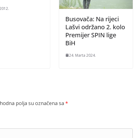
 2012.
Busovača: Na rijeci
Lašvi održano 2. kolo
Premijer SPIN lige
BiH
24. Marta 2024.
odna polja su označena sa
*