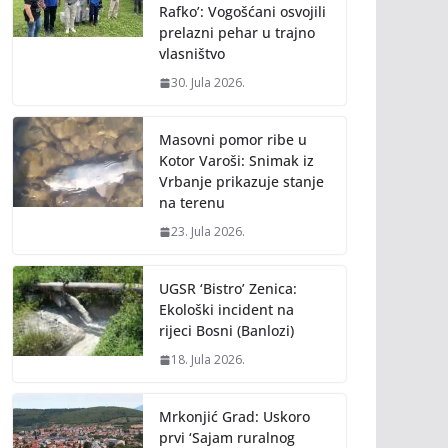
Rafko’: Vogošćani osvojili
prelazni pehar u trajno
vlasništvo
30. Jula 2026.
Masovni pomor ribe u
Kotor Varoši: Snimak iz
Vrbanje prikazuje stanje
na terenu
23. Jula 2026.
UGSR ‘Bistro’ Zenica:
Ekološki incident na
rijeci Bosni (Banlozi)
18. Jula 2026.
Mrkonjić Grad: Uskoro
prvi ‘Sajam ruralnog