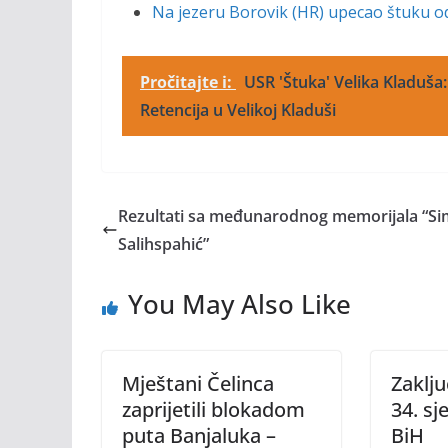
Na jezeru Borovik (HR) upecao štuku o
Pročitajte i:
USR 'Štuka' Velika Kladuša:
Retencija u Velikoj Kladuši
Rezultati sa međunarodnog memorijala “Sim
Salihspahić”
You May Also Like
Mještani Čelinca
Zaklju
zaprijetili blokadom
34. sj
puta Banjaluka –
BiH