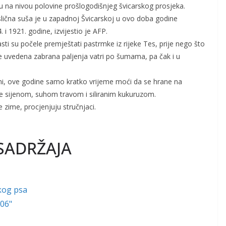
u na nivou polovine prošlogodišnjeg švicarskog prosjeka.
ična suša je u zapadnoj Švicarskoj u ovo doba godine
i 1921. godine, izvijestio je AFP.
sti su počele premještati pastrmke iz rijeke Tes, prije nego što
e uvedena zabrana paljenja vatri po šumama, pa čak i u
jeni, ove godine samo kratko vrijeme moći da se hrane na
ne sijenom, suhom travom i siliranim kukuruzom.
 zime, procjenjuju stručnjaci.
SADRŽAJA
kog psa
006"