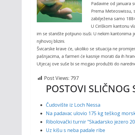
o
Li
Padavine od januara s
o
n
Prema Meteoswissu, sl
zabilježena samo 1884. 
k
k
U Ciriškom kantonu vla
im se stanište potpuno isuši. U nekim kantonima j
njihovoj blizini.
Švicarske krave će, ukoliko se situacija ne promi
pašnjacima, a farmeri će kasnije morati da ih hra
Utjecaj ove suše bi se mogao produžiti do naredne
Post Views:
797
POSTOVI SLIČNOG 
Čudovište iz Loch Nessa
Na padavac ulovio 175 kg teškog mors
Ribolovački turnir "Skadarsko jezero 2
Uz kišu s neba padale ribe