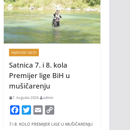
NAJNOVIJE VIJESTI
Satnica 7. i 8. kola
Premijer lige BiH u
mušičarenju
7. Augusta 2026.
admin
F
T
E
C
ac
w
m
o
7 i 8. KOLO PREMIJER LIGE U MUŠIČARENJU
e
itt
ai
p