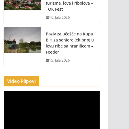
turizma, lova i ribolova –
TOK Fest’
16. Jula 2026.
Poziv za učešće na Kupu
BiH za seniore (ekipno) u
lovu ribe sa hranilicom –
Feeder
15. Jula 2026.
Video klipovi