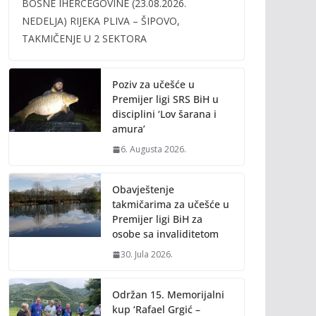
BOSNE IHERCEGOVINE (23.08.2026.
b
er
l
y
NEDELJA) RIJEKA PLIVA – ŠIPOVO,
o
Li
TAKMIČENJE U 2 SEKTORA
o
n
k
k
Poziv za učešće u
Premijer ligi SRS BiH u
disciplini ‘Lov šarana i
amura’
6. Augusta 2026.
Obavještenje
takmičarima za učešće u
Premijer ligi BiH za
osobe sa invaliditetom
30. Jula 2026.
Održan 15. Memorijalni
kup ‘Rafael Grgić –