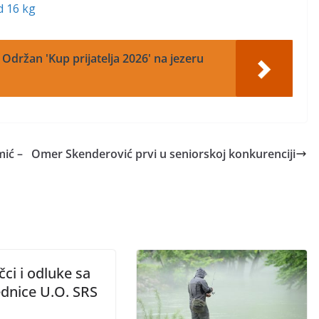
d 16 kg
 Održan 'Kup prijatelja 2026' na jezeru
ić –
Omer Skenderović prvi u seniorskoj konkurenciji
čci i odluke sa
ednice U.O. SRS