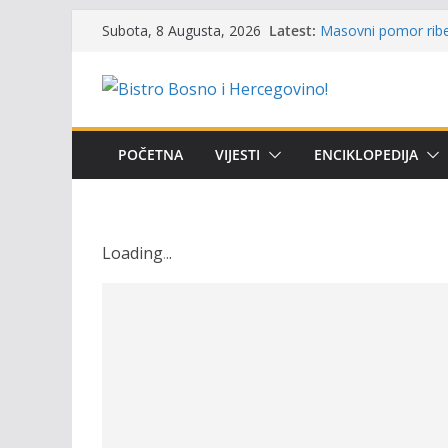
Skip
Latest:
Masovni pomor ribe 
Subota, 8 Augusta, 2026
to
prikazuje stanje na
Satnica 7. i 8. kola
content
Poziv za učešće u Pr
i amura’
Obavještenje takmič
osobe sa invalidite
POČETNA
VIJESTI
ENCIKLOPEDIJA
Održan 15. Memorija
osvojili prelazni pe
Loading
.
.
.