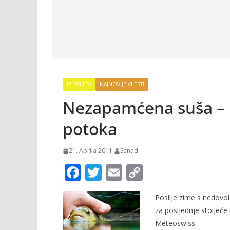
IZ SVIJETA
NAJNOVIJE VIJESTI
Nezapamćena suša – 
potoka
21. Aprila 2011.
Senad
F
T
E
C
ac
w
m
o
Poslije zime s nedovol
e
itt
ai
p
za posljednje stoljeće
b
er
l
y
Meteoswiss.