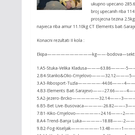
o
n
ukupno upecano 285.
k
k
broj upecanih riba 114
prosjecna tezina 2.5kg
najveca riba amur 11.10kg CT Elements bait-Saraj
Konacni rezultati II kola :
Ekipa——————————kg——-bodova—sektors
1.A5-Stuka-Velika Kladusa———63.86———-5
2.B4-Stanlio&Olio-Crnjelovo———32.12——
3.A3-Ribosport-Tuzla—————-44.06——–4—
4.B3-Elements Bait-Sarajevo——–27.66——–4
5.A2-Jezero-Brcko——————32.14——–3———
6.B5-Bet Live-Busovaca————-26.82——–3—
7.B1-Kiko-Crnjelovo—————–24.16——–2—
8.A4-Trend-Banja Luka————–18.88——-2
9.B2-Fog-Kiseljak——————-13.48——–1—