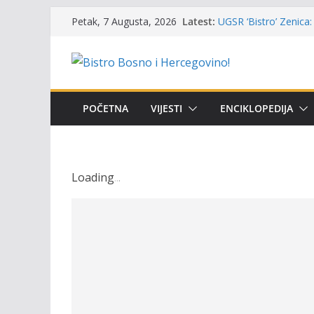
Skip
Latest:
UGSR ‘Bistro’ Zenica: 
Petak, 7 Augusta, 2026
to
(Banlozi)
Poziv za učešće u Prem
content
i amura’
Obavještenje takmiča
osobe sa invaliditet
Održan 15. Memorijal
POČETNA
VIJESTI
ENCIKLOPEDIJA
osvojili prelazni peha
Masovni pomor ribe u
prikazuje stanje na t
Loading
.
.
.