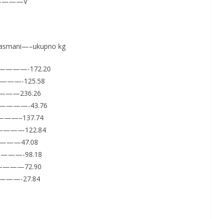
1—————V
mani—–ukupno kg
I————-172.20
————-125.58
———236.26
,V————-43.76
———–137.74
V————122.84
————47.08
————-98.18
V————72.90
———-27.84