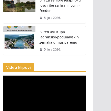
BiH za seniore (ekipno) u
lovu ribe sa hranilicom –
Feeder
15. Jula 2026.
Bilten XVI Kupa
Jadransko-podunavskih
zemalja u mušičarenju
15. Jula 2026.
Video klipovi