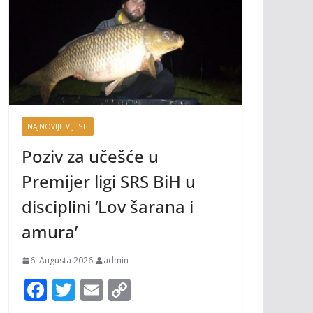
NAJNOVIJE VIJESTI
Poziv za učešće u
Premijer ligi SRS BiH u
disciplini ‘Lov šarana i
amura’
6. Augusta 2026.
admin
F
T
E
C
ac
w
m
o