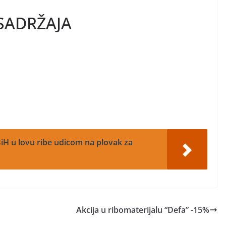
SADRŽAJA
iH u lovu ribe udicom na plovak za
Akcija u ribomaterijalu “Defa” -15%