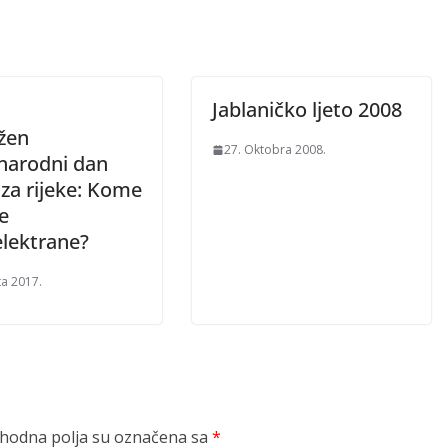
Jablaničko ljeto 2008
ežen
27. Oktobra 2008.
arodni dan
 za rijeke: Kome
e
elektrane?
ta 2017.
odna polja su označena sa
*