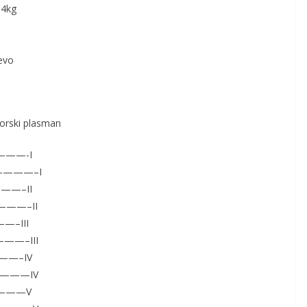
64kg
evo
ki plasman
————-I
—5————–I
———–II
————–II
—–III
———–III
———–IV
—————IV
————V