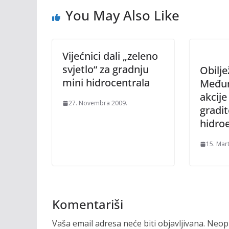
You May Also Like
Vijećnici dali „zeleno
svjetlo“ za gradnju
Obilj
mini hidrocentrala
Međun
akcije
27. Novembra 2009.
gradit
hidro
15. Mar
Komentariši
Vaša email adresa neće biti objavljivana.
Neoph