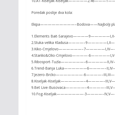
10.A1-Kiseljak-Kiseljak—————2.46———
Poredak poslije dva kola:
Ekipa—————————–Bodova——Najbolji plas
1.Elements Bait-Sarajevo————9—————I,I
2.Stuka-velika Kladusa————–9—————I,II
3.Kiko-Crnjelovo——————–7—————I,IV—
4.Stanlio&Olio-Crnjelovo————-6—————I
5.Ribosport-Tuzla——————–6—————II,IV
6.Trend-Banja Luka——————6————–II,I
7.Jezero-Brcko———————-6————–III,III
8.Kiseljak-Kiseljak——————–4————–III,V
9.Bet Live-Busovaca—————–4————–III,
10.Fog-Kiseljak———————-3————–IV,V—