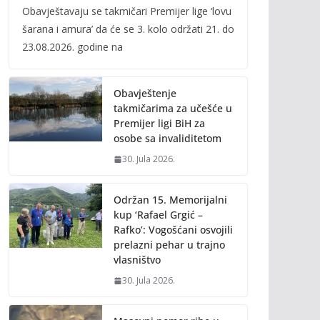
Obavještavaju se takmičari Premijer lige ‘lovu
e
itt
ai
p
šarana i amura’ da će se 3. kolo održati 21. do
b
er
l
y
23.08.2026. godine na
o
Li
o
n
Obavještenje
k
k
takmičarima za učešće u
Premijer ligi BiH za
osobe sa invaliditetom
30. Jula 2026.
Održan 15. Memorijalni
kup ‘Rafael Grgić –
Rafko’: Vogošćani osvojili
prelazni pehar u trajno
vlasništvo
30. Jula 2026.