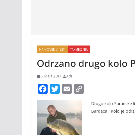
NAJNOVIJE VIJESTI
TAKMIČENJA
Odrzano drugo kolo P
6. Maja 2011.
Adi
F
T
E
C
ac
w
m
o
Drugo kolo Saranske li
e
itt
ai
p
Bardaca . Kolo je odrz
b
er
l
y
o
Li