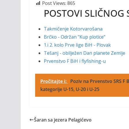
Post Views:
865
POSTOVI SLIČNOG 
Takmičenje Kotorvarošana
Brčko - Održan "Kup plotice"
1.i 2. kolo Prve lige BiH - Plovak
Tešanj - obilježen Dan planete Zemlje
Prvenstvo F BiH i flyfishing-u
Pročitajte i:
Poziv na Prvenstvo SRS F B
kategorije U-15, U-20 i U-25
Šaran sa jezera Pelagićevo