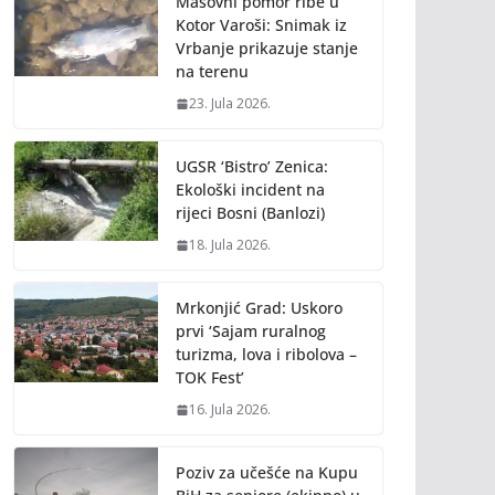
Masovni pomor ribe u
Kotor Varoši: Snimak iz
Vrbanje prikazuje stanje
na terenu
23. Jula 2026.
UGSR ‘Bistro’ Zenica:
Ekološki incident na
rijeci Bosni (Banlozi)
18. Jula 2026.
Mrkonjić Grad: Uskoro
prvi ‘Sajam ruralnog
turizma, lova i ribolova –
TOK Fest’
16. Jula 2026.
Poziv za učešće na Kupu