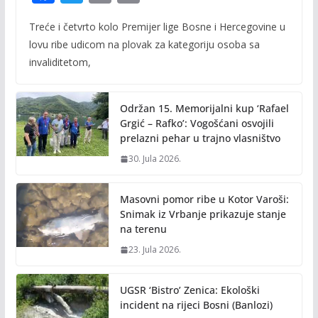
ac
w
m
o
Treće i četvrto kolo Premijer lige Bosne i Hercegovine u
e
itt
ai
p
lovu ribe udicom na plovak za kategoriju osoba sa
b
er
l
y
invaliditetom,
o
Li
o
n
Održan 15. Memorijalni kup ‘Rafael
k
k
Grgić – Rafko’: Vogošćani osvojili
prelazni pehar u trajno vlasništvo
30. Jula 2026.
Masovni pomor ribe u Kotor Varoši:
Snimak iz Vrbanje prikazuje stanje
na terenu
23. Jula 2026.
UGSR ‘Bistro’ Zenica: Ekološki
incident na rijeci Bosni (Banlozi)