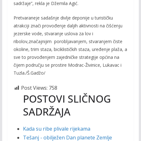
sadržaje”, rekla je Džemila Agić.
Pretvaraneje sadašnje divlje deponije u turističku
atrakciji znači provođenje daljih aktivnosti na čišćenju
jezerske vode, stvaranje uslova za lov i
ribolov,značajnijim porobljavanjem, stvaranjem čiste
okoline, trim staza, biciklističkih staza, uređenje plaža, a
sve to provođenjem zajedničke strategije općina na
čijem području se prostire Modrac-Živinice, Lukavac i
Tuzla./Š.Gadžo/
Post Views:
758
POSTOVI SLIČNOG
SADRŽAJA
Kada su ribe plivale rijekama
Tešanj - obilježen Dan planete Zemlje