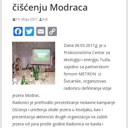
čišćenju Modraca
10. Maja 2011.
Adi
F
T
E
C
ac
w
m
o
Dana 06.05.2011g. je u
e
itt
ai
p
Prokosovićima Centar za
b
er
l
y
ekologiju i energiju Tuzla,
o
Li
zajedno sa partnerskom
o
n
firmom METRON iz
Švicarske, organizovao
k
k
radionicu definiranja vizije
jezera Modrac.
Radionici je prethodilo prezentiranje nedavne kampanje
čišćenja i uređenja obale jezera u Kiseljaku, kao i
prezentacija aktivnosti drugih organizacija na zaštiti
jezera od juna prošle godine.Radionica se bavila i