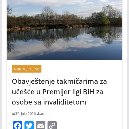
NAJNOVIJE VIJESTI
Obavještenje takmičarima za
učešće u Premijer ligi BiH za
osobe sa invaliditetom
30. Jula 2026.
admin
F
T
E
C