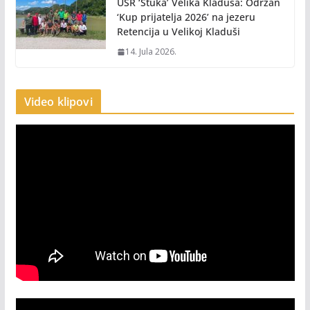
USR ‘Štuka’ Velika Kladuša: Održan
‘Kup prijatelja 2026’ na jezeru
Retencija u Velikoj Kladuši
14. Jula 2026.
Video klipovi