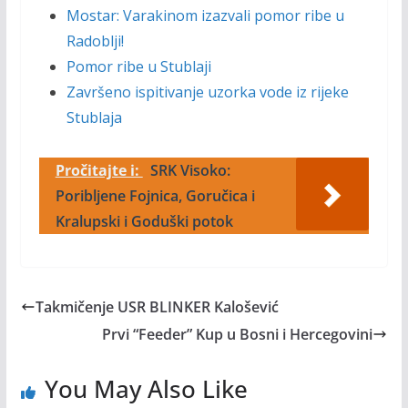
Mostar: Varakinom izazvali pomor ribe u
Radoblji!
Pomor ribe u Stublaji
Završeno ispitivanje uzorka vode iz rijeke
Stublaja
Pročitajte i:
SRK Visoko:
Poribljene Fojnica, Goručica i
Kralupski i Goduški potok
Takmičenje USR BLINKER Kalošević
Prvi “Feeder” Kup u Bosni i Hercegovini
You May Also Like