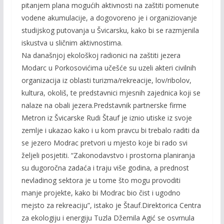
pitanjem plana mogućih aktivnosti na zaštiti pomenute
vodene akumulacije, a dogovoreno je i organiziovanje
studijskog putovanja u Švicarsku, kako bi se razmjenila
iskustva u sličnim aktivnostima.
Na današnjoj ekološkoj radionici na zaštiti jezera
Modarc u Porkosovićima učešće su uzeli akteri civilnih
organizacija iz oblasti turizma/rekreacije, lov/ribolov,
kultura, okoliš, te predstavnici mjesnih zajednica koji se
nalaze na obali jezera.Predstavnik partnerske firme
Metron iz Švicarske Rudi Štauf je iznio utiske iz svoje
zemlje i ukazao kako i u kom pravcu bi trebalo raditi da
se jezero Modrac pretvori u mjesto koje bi rado svi
željeli posjetiti. “Zakonodavstvo i prostorna planiranja
su dugoročna zadaća i traju više godina, a prednost
nevladinog sektora je u tome što mogu provoditi
manje projekte, kako bi Modrac bio čist i ugodno
mejsto za rekreaciju”, istako je Štauf.
Direktorica Centra
za ekologiju i energiju Tuzla Džemila Agić se osvrnula