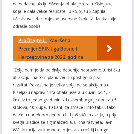
na nedavnu akciju čišćenja obala jezera u Kislejaku,
koja je dala velike rezultate i u kojoj su 22.aprila
učestvovali đaci mjesne osnovne škole, a dan kasnije i
odrasle osobe:
Pročitajte i:
Završena
Premijer SPIN liga Bosne i
Hercegovine za 2026. godine
“Želja nam je da od divlje deponije napravimo turističku
atrakciju i na tom planu već su postignuti prvi
rezultati.Pokazana je velika volja da se akcijama u
Kiseljaku napravi čista obala jezera u dužini od 1,5
km.Uz to jedan građanin iz Luksemburga je donirao 5
stolova, 10 klupa, 10 kanti za smeće i info tablu, tako
da će u narednom periodu biti još sličnih akcija, a prije
svega uradiće se signnalizacija, ulična rasvjeta, javni
WC, lokacija za kampere, mjesta za roštilj i druge