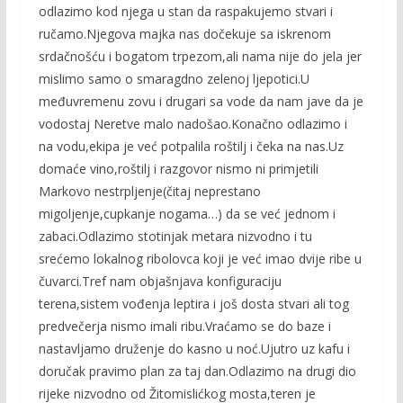
odlazimo kod njega u stan da raspakujemo stvari i
ručamo.Njegova majka nas dočekuje sa iskrenom
srdačnošću i bogatom trpezom,ali nama nije do jela jer
mislimo samo o smaragdno zelenoj ljepotici.U
međuvremenu zovu i drugari sa vode da nam jave da je
vodostaj Neretve malo nadošao.Konačno odlazimo i
na vodu,ekipa je već potpalila roštilj i čeka na nas.Uz
domaće vino,roštilj i razgovor nismo ni primjetili
Markovo nestrpljenje(čitaj neprestano
migoljenje,cupkanje nogama…) da se već jednom i
zabaci.Odlazimo stotinjak metara nizvodno i tu
srećemo lokalnog ribolovca koji je već imao dvije ribe u
čuvarci.Tref nam objašnjava konfiguraciju
terena,sistem vođenja leptira i još dosta stvari ali tog
predvečerja nismo imali ribu.Vraćamo se do baze i
nastavljamo druženje do kasno u noć.Ujutro uz kafu i
doručak pravimo plan za taj dan.Odlazimo na drugi dio
rijeke nizvodno od Žitomislićkog mosta,teren je