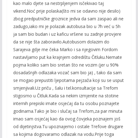
kao malo djete sa nestrpljenjem isčekivao taj
vikend.Noć prije polaska(što mi se odavno nije desilo)
zbog predputničke groznice jedva da sam zaspao ali ne
zadugo,iako mi je polazak autobusa bio u 7h već u 5h
ja sam bio budan i uz kaficu vršene su zadnje provjere
da se nije šta zaboravilo.Autobusom dolazim do
Sarajeva gdje me čeka Marko i sa njegovim Fordom
nastavljamo put ka krajnjem odredištu Čitluku.Nemate
pojma koliko sam bio sretan što ne vozim (jer u 90%
dosadašnjih odlazaka vozač sam bio ja) , tako da sam
se mogao prepustiti ljepotama pejzaža koji su se usput
smjenjivali.Uz priču , šalu i tel.konsultacije sa Trefom
stigosmo u Čitluk.Kada sa nekim izmjenite na stotine
internih prepiski imate osjećaj da tu osobu poznajete
godinama.
Tako je bio i slučaj sa Trefom,za par minuta
imao sam osjećaj kao da ovog čovjeka poznajem još
od dijetinjstva.Tu upoznajemo i ostale Trefove drugare
sa kojima dogovaramo odlazak na vodu.Prije toga