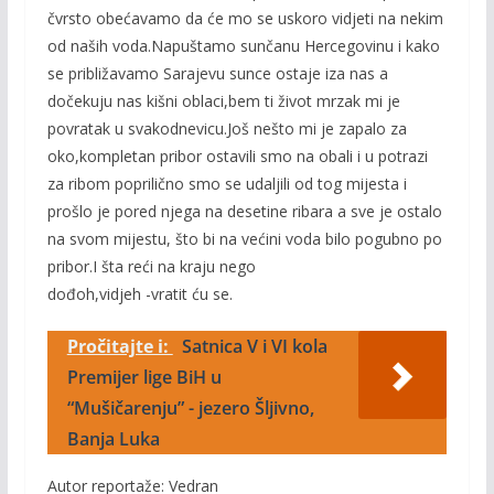
čvrsto obećavamo da će mo se uskoro vidjeti na nekim
od naših voda.Napuštamo sunčanu Hercegovinu i kako
se približavamo Sarajevu sunce ostaje iza nas a
dočekuju nas kišni oblaci,bem ti život mrzak mi je
povratak u svakodnevicu.Još nešto mi je zapalo za
oko,kompletan pribor ostavili smo na obali i u potrazi
za ribom poprilično smo se udaljili od tog mijesta i
prošlo je pored njega na desetine ribara a sve je ostalo
na svom mijestu, što bi na većini voda bilo pogubno po
pribor.I šta reći na kraju nego
dođoh,vidjeh -vratit ću se.
Pročitajte i:
Satnica V i VI kola
Premijer lige BiH u
“Mušičarenju” - jezero Šljivno,
Banja Luka
Autor reportaže: Vedran