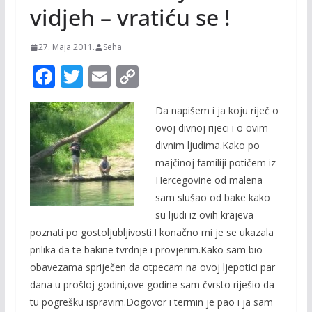
vidjeh – vratiću se !
27. Maja 2011.
Seha
F
T
E
C
ac
w
m
o
Da napišem i ja koju riječ o
e
itt
ai
p
ovoj divnoj rijeci i o ovim
b
er
l
y
divnim ljudima.Kako po
o
Li
majčinoj familiji potičem iz
o
n
Hercegovine od malena
sam slušao od bake kako
k
k
su ljudi iz ovih krajeva
poznati po gostoljubljivosti.I konačno mi je se ukazala
prilika da te bakine tvrdnje i provjerim.Kako sam bio
obavezama spriječen da otpecam na ovoj ljepotici par
dana u prošloj godini,ove godine sam čvrsto riješio da
tu pogrešku ispravim.Dogovor i termin je pao i ja sam