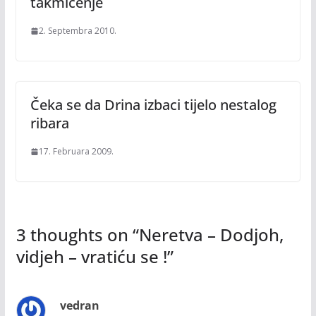
takmičenje
2. Septembra 2010.
Čeka se da Drina izbaci tijelo nestalog
ribara
17. Februara 2009.
3 thoughts on “
Neretva – Dodjoh,
vidjeh – vratiću se !
”
vedran