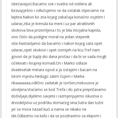
obećavajući.Bacamo sve i svašta od voblera ali
bezuspješno i odlučujemo se da ostatak otpecamo na
leptira.Nakon ko zna kojeg zabačaja konačno osjetim i
udarac,riba je krenula ka meni i uz par atraktivnih
skokova biva prizemljena.I to je bila inicijalna kapisla,
ono čisto da podigne moral na jedan stepenik
više.Nastavljamo da bacamo i nakon kojeg sata opet
udarac,opet skokovi i opet osmijeh na licu.Tref nam
govori da je šuplji dio dana prošao i da bi se sada mogli
očekivati i krupniji komadi.On i Marko odlaze
dvadesetak metara ispod a ja ostajem i bacam na
istom mjestu.Nedugo zatim čujem i Marka
ribaaaaaaa,odlično zadatak je izvršen,mekousna je
ulovljena.Vraćamo se kod Trefa i do jutra prepričavamo
doživljaje,dijelimo savjete i razmjenjujemo iskustva o
drvodeljstvu uz podršku domaćeg vina.Sutra dan tužni
jer se mora nazad kući a nama se nikako ne
ide.Odlazimo na kafu i da se pozdravimo sa ekipom i