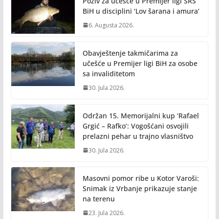
Poziv za učešće u Premijer ligi SRS
k
k
BiH u disciplini ‘Lov šarana i amura’
6. Augusta 2026.
Obavještenje takmičarima za
učešće u Premijer ligi BiH za osobe
sa invaliditetom
30. Jula 2026.
Održan 15. Memorijalni kup ‘Rafael
Grgić – Rafko’: Vogošćani osvojili
prelazni pehar u trajno vlasništvo
30. Jula 2026.
Masovni pomor ribe u Kotor Varoši:
Snimak iz Vrbanje prikazuje stanje
na terenu
23. Jula 2026.