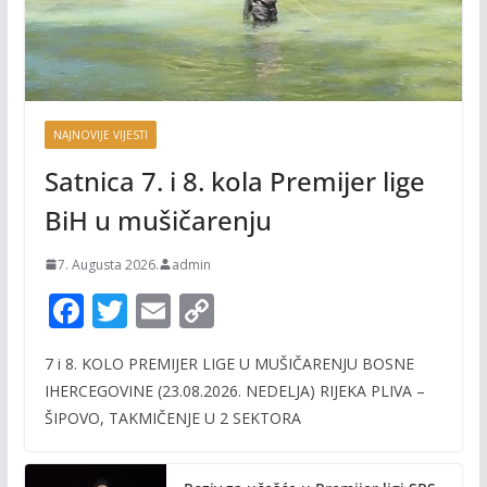
NAJNOVIJE VIJESTI
Satnica 7. i 8. kola Premijer lige
BiH u mušičarenju
7. Augusta 2026.
admin
F
T
E
C
ac
w
m
o
7 i 8. KOLO PREMIJER LIGE U MUŠIČARENJU BOSNE
e
itt
ai
p
IHERCEGOVINE (23.08.2026. NEDELJA) RIJEKA PLIVA –
b
er
l
y
ŠIPOVO, TAKMIČENJE U 2 SEKTORA
o
Li
o
n