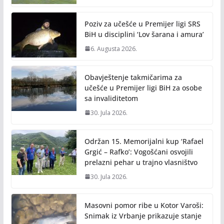
Poziv za učešće u Premijer ligi SRS
BiH u disciplini ‘Lov šarana i amura’
6. Augusta 2026.
Obavještenje takmičarima za
učešće u Premijer ligi BiH za osobe
sa invaliditetom
30. Jula 2026.
Održan 15. Memorijalni kup ‘Rafael
Grgić – Rafko’: Vogošćani osvojili
prelazni pehar u trajno vlasništvo
30. Jula 2026.
Masovni pomor ribe u Kotor Varoši:
Snimak iz Vrbanje prikazuje stanje