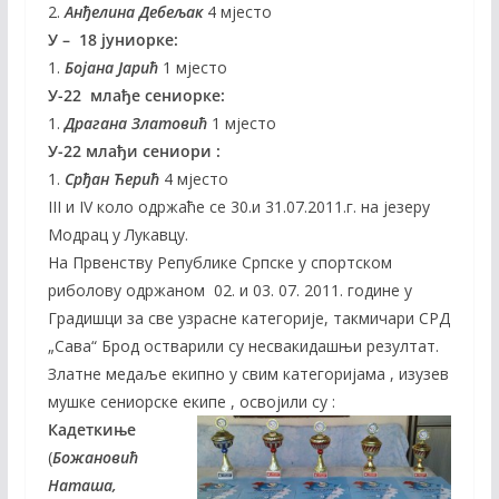
2.
Анђелина Дебељак
4 мјесто
У – 18 јуниорке:
1.
Бојана Јарић
1 мјесто
У-22 млађе сениорке:
1.
Драгана Златовић
1 мјесто
У-22 млађи сениори :
1.
Срђан Ћерић
4 мјесто
III и IV коло одржаће се 30.и 31.07.2011.г. на језеру
Модрац у Лукавцу.
На Првенству Републике Српске у спортском
риболову одржаном 02. и 03. 07. 2011. године у
Градишци за све узрасне категорије, такмичари СРД
„Сава“ Брод остварили су несвакидашњи резултат.
Златне медаље екипно у свим категоријама , изузев
мушке сениорске екипе , освојили су :
Кадеткиње
(
Божановић
Наташа,