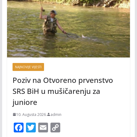
NAJNOVIJE VIJESTI
Poziv na Otvoreno prvenstvo
SRS BiH u mušičarenju za
juniore
10. Augusta 2026.
admin
F
T
E
C