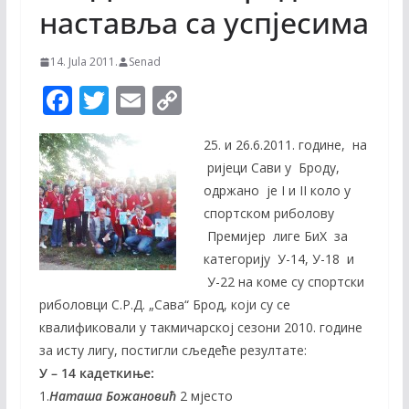
наставља са успјесима
14. Jula 2011.
Senad
F
T
E
C
ac
w
m
o
25. и 26.6.2011. године, на
e
itt
ai
p
ријеци Сави у Броду,
b
er
l
y
одржано je I и II коло у
o
Li
спортском риболову
o
n
Премијер лиге БиХ за
категорију У-14, У-18 и
k
k
У-22 на коме су спортски
риболовци С.Р.Д. „Сава“ Брод, који су се
квалификовали у такмичарској сезони 2010. године
за исту лигу, постигли сљедеће резултате:
У – 14 кадеткиње:
1.
Наташа Божановић
2 мјесто