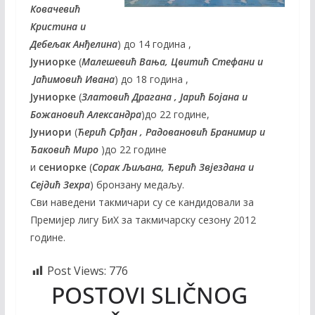
Ковачевић
Кристина и
Дебељак Анђелина
) до 14 година ,
Јуниорке
(
Малешевић Вања, Цвитић Стефани и
Јаћимовић Ивана
) до 18 година ,
Јуниорке
(
Златовић Драгана , Јарић Бојана и
Божановић Александра
)до 22 године,
Јуниори
(
Ћерић Срђан , Радовановић Бранимир и
Ђаковић Миро
)до 22 године
и
сениорке
(
Сорак Љиљана, Ћерић Звјездана и
Сејдић Зехра
) бронзану медаљу.
Сви наведени такмичари су се кандидовали за
Премијер лигу БиХ за такмичарску сезону 2012
године.
Post Views:
776
POSTOVI SLIČNOG