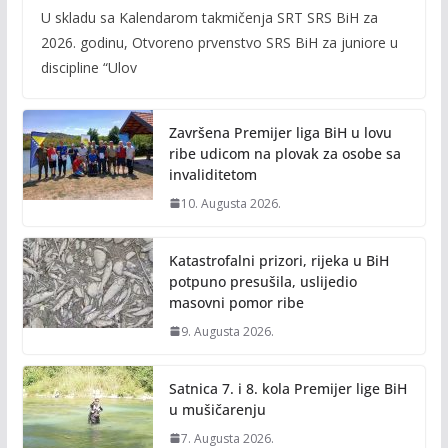
ac
w
m
o
U skladu sa Kalendarom takmičenja SRT SRS BiH za
e
itt
ai
p
2026. godinu, Otvoreno prvenstvo SRS BiH za juniore u
b
er
l
y
discipline “Ulov
o
Li
o
n
Završena Premijer liga BiH u lovu
k
k
ribe udicom na plovak za osobe sa
invaliditetom
10. Augusta 2026.
Katastrofalni prizori, rijeka u BiH
potpuno presušila, uslijedio
masovni pomor ribe
9. Augusta 2026.
Satnica 7. i 8. kola Premijer lige BiH
u mušičarenju
7. Augusta 2026.