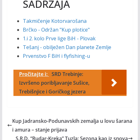
SADRŽAJA
Takmičenje Kotorvarošana
Brčko - Održan "Kup plotice"
1.i 2. kolo Prve lige BiH - Plovak
Tešanj - obilježen Dan planete Zemlje
Prvenstvo F BiH i flyfishing-u
Pročitajte i:
SRD Trebinje:
Izvršeno poribljavanje Sušice,
Trebišnjice i Goričkog jezera
Kup Jadransko-Podunavskih zemalja u lovu šarana
i amura – stanje prijava
S.R.D. “Rudar-Kreka” Tuzla: Sezona kao iz snova