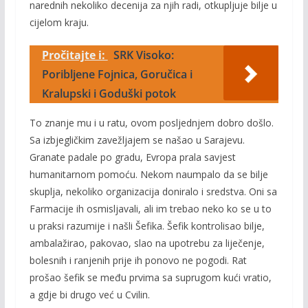
narednih nekoliko decenija za njih radi, otkupljuje bilje u
cijelom kraju.
Pročitajte i:
SRK Visoko:
Poribljene Fojnica, Goručica i
Kralupski i Goduški potok
To znanje mu i u ratu, ovom posljednjem dobro došlo.
Sa izbjegličkim zavežljajem se našao u Sarajevu.
Granate padale po gradu, Evropa prala savjest
humanitarnom pomoću. Nekom naumpalo da se bilje
skuplja, nekoliko organizacija doniralo i sredstva. Oni sa
Farmacije ih osmisljavali, ali im trebao neko ko se u to
u praksi razumije i našli Šefika. Šefik kontrolisao bilje,
ambalažirao, pakovao, slao na upotrebu za liječenje,
bolesnih i ranjenih prije ih ponovo ne pogodi. Rat
prošao šefik se među prvima sa suprugom kući vratio,
a gdje bi drugo već u Cvilin.