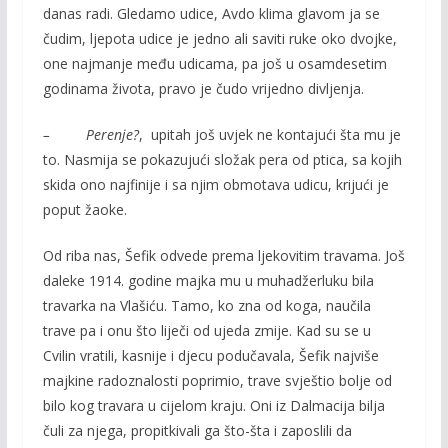
danas radi. Gledamo udice, Avdo klima glavom ja se
čudim, ljepota udice je jedno ali saviti ruke oko dvojke,
one najmanje među udicama, pa još u osamdesetim
godinama života, pravo je čudo vrijedno divljenja.
– Perenje?
, upitah još uvjek ne kontajući šta mu je
to. Nasmija se pokazujući složak pera od ptica, sa kojih
skida ono najfinije i sa njim obmotava udicu, krijući je
poput žaoke.
Od riba nas, Šefik odvede prema ljekovitim travama. Još
daleke 1914. godine majka mu u muhadžerluku bila
travarka na Vlašiću. Tamo, ko zna od koga, naučila
trave pa i onu što liječi od ujeda zmije. Kad su se u
Cvilin vratili, kasnije i djecu podučavala, Šefik najviše
majkine radoznalosti poprimio, trave svještio bolje od
bilo kog travara u cijelom kraju. Oni iz Dalmacija bilja
čuli za njega, propitkivali ga što-šta i zaposlili da