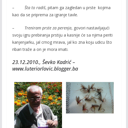
– Šta to radiš
, pitam ga zagledan u prste kojima
kao da se priprema za igranje tavle.
– Treniram prste za perenja
, govori nastavljajući
svoju igru prebiranja prstiju a kasnije će sa njima periti
kanjenjarku, jal crnog mrava, jal ko zna koju udicu što
ribari traže a on je mora imati.
23.12.2010., Ševko Kadrić –
www.luteriorlovic.blogger.ba