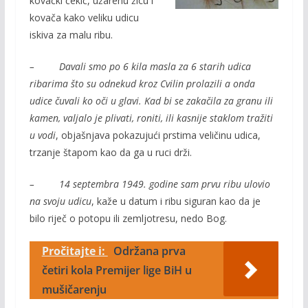
kovački čekić, užarenu žicu i
kovača kako veliku udicu
iskiva za malu ribu.
– Davali smo po 6 kila masla za 6 starih udica
ribarima što su odnekud kroz Cvilin prolazili a onda
udice čuvali ko oči u glavi. Kad bi se zakačila za granu ili
kamen, valjalo je plivati, roniti, ili kasnije staklom tražiti
u vodi
, objašnjava pokazujući prstima veličinu udica,
trzanje štapom kao da ga u ruci drži.
– 14 septembra 1949. godine sam prvu ribu ulovio
na svoju udicu
, kaže u datum i ribu siguran kao da je
bilo riječ o potopu ili zemljotresu, nedo Bog.
Pročitajte i:
Održana prva
četiri kola Premijer lige BiH u
mušičarenju