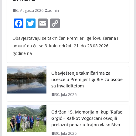
6. Augusta 2026.
admin
F
T
E
C
ac
w
m
o
Obavještavaju se takmičari Premijer lige ‘lovu šarana i
e
itt
ai
p
amura’ da će se 3. kolo održati 21. do 23.08.2026.
b
er
l
y
godine na
o
Li
o
n
Obavještenje takmičarima za
k
k
učešće u Premijer ligi BiH za osobe
sa invaliditetom
30. Jula 2026.
Održan 15. Memorijalni kup ‘Rafael
Grgić – Rafko’: Vogošćani osvojili
prelazni pehar u trajno vlasništvo
30. Jula 2026.