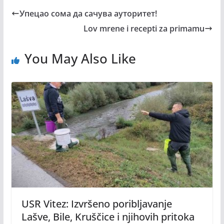
Упецао сома да сачува ауторитет!
Lov mrene i recepti za primamu
You May Also Like
USR Vitez: Izvršeno poribljavanje
Lašve, Bile, Kruščice i njihovih pritoka