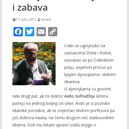
i zabava
17. Jula 2011.
Senad
F
T
E
C
ac
w
m
o
Cvilin se ugnijezdio na
e
itt
ai
p
sastavcima Drine i Koline,
b
er
l
y
razvukao se po Cvilinskom
o
Li
polju, svijetom pročuo po
o
n
lijepim djevojkama i dobrim
ribarima.
k
k
O djevojkama ću govoriti
neki drugi put, ali mi doktor
Avdo Sofradžija
skrenu
pažnju na jednog boljeg od sebe. Avdo je iz poznate
ribarske porodice, ali se ovjenčao titulom porfesora pa
još doktora nauka, na čemu drugom već slatkovodnim
ribama. Dok mu listam upravo izašlu knjigu o