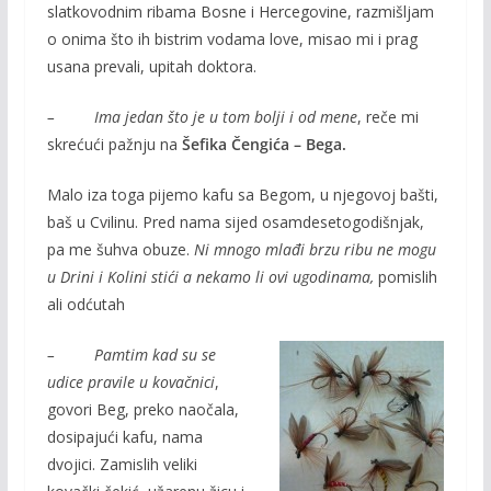
slatkovodnim ribama Bosne i Hercegovine, razmišljam
o onima što ih bistrim vodama love, misao mi i prag
usana prevali, upitah doktora.
– Ima jedan što je u tom bolji i od mene
, reče mi
skrećući pažnju na
Šefika Čengića – Bega.
Malo iza toga pijemo kafu sa Begom, u njegovoj bašti,
baš u Cvilinu. Pred nama sijed osamdesetogodišnjak,
pa me šuhva obuze.
Ni mnogo mlađi brzu ribu ne mogu
u Drini i Kolini stići a nekamo li ovi ugodinama,
pomislih
ali odćutah
– Pamtim kad su se
udice pravile u kovačnici
,
govori Beg, preko naočala,
dosipajući kafu, nama
dvojici. Zamislih veliki