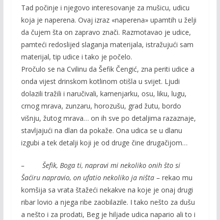
Tad počinje i njegovo interesovanje za mušicu, udicu
koja je naperena. Ovaj izraz «naperena» upamtih u želji
da čujem šta on zapravo znači. Razmotavao je udice,
pamteći redoslijed slaganja materijala, istražujući sam
materijal, tip udice i tako je počelo.
Pročulo se na Cvilinu da Šefik Čengić, zna periti udice a
onda vijest drinskom kotlinom otišla u svijet. Ljudi
dolazili tražili i naručivali, kamenjarku, osu, liku, lugu,
crnog mrava, zunzaru, horozušu, grad žutu, bordo
višnju, žutog mrava… on ih sve po detaljima razaznaje,
stavljajući na dlan da pokaže. Ona udica se u dlanu
izgubi a tek detalji koji je od druge čine drugačijom…
– Šefik, Boga ti, napravi mi nekoliko onih što si
Šaćiru napravio, on ufatio nekoliko ja ništa
– rekao mu
komšija sa vrata štažeći nekakve na koje je onaj drugi
ribar lovio a njega ribe zaobilazile. I tako nešto za dušu
a nešto i za prodati, Beg je hiljade udica napario ali to i