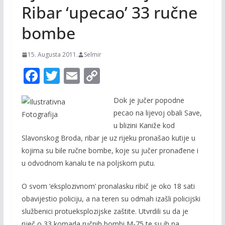
Ribar ‘upecao’ 33 ručne
bombe
15. Augusta 2011.
Selmir
F
T
E
C
ac
w
m
o
Dok je jučer popodne
e
itt
ai
p
pecao na lijevoj obali Save,
b
er
l
y
u blizini Kaniže kod
o
Li
Slavonskog Broda, ribar je uz rijeku pronašao kutije u
o
n
kojima su bile ručne bombe, koje su jučer pronađene i
u odvodnom kanalu te na poljskom putu.
k
k
O svom ‘eksplozivnom’ pronalasku ribič je oko 18 sati
obavijestio policiju, a na teren su odmah izašli policijski
službenici protueksplozijske zaštite. Utvrdili su da je
riječ o 33 komada ručnih bombi M-75 te su ih na