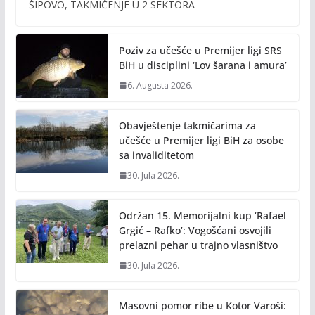
b
er
l
y
ŠIPOVO, TAKMIČENJE U 2 SEKTORA
o
Li
o
n
Poziv za učešće u Premijer ligi SRS
k
k
BiH u disciplini ‘Lov šarana i amura’
6. Augusta 2026.
Obavještenje takmičarima za
učešće u Premijer ligi BiH za osobe
sa invaliditetom
30. Jula 2026.
Održan 15. Memorijalni kup ‘Rafael
Grgić – Rafko’: Vogošćani osvojili
prelazni pehar u trajno vlasništvo
30. Jula 2026.
Masovni pomor ribe u Kotor Varoši: