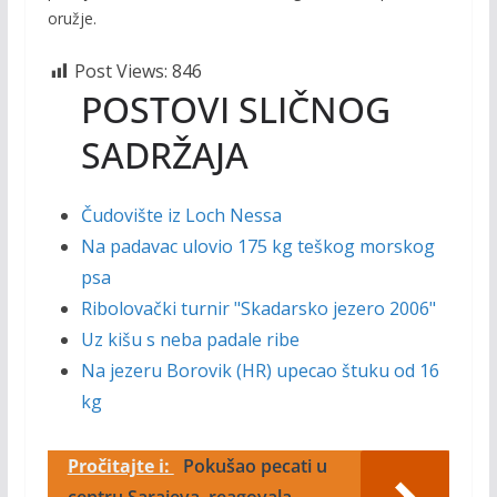
oružje.
Post Views:
846
POSTOVI SLIČNOG
SADRŽAJA
Čudovište iz Loch Nessa
Na padavac ulovio 175 kg teškog morskog
psa
Ribolovački turnir "Skadarsko jezero 2006"
Uz kišu s neba padale ribe
Na jezeru Borovik (HR) upecao štuku od 16
kg
Pročitajte i:
Pokušao pecati u