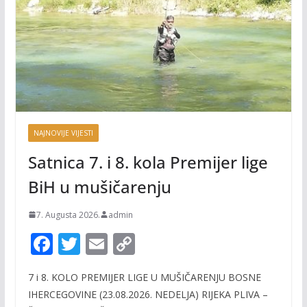
NAJNOVIJE VIJESTI
Satnica 7. i 8. kola Premijer lige
BiH u mušičarenju
7. Augusta 2026.
admin
F
T
E
C
ac
w
m
o
7 i 8. KOLO PREMIJER LIGE U MUŠIČARENJU BOSNE
e
itt
ai
p
IHERCEGOVINE (23.08.2026. NEDELJA) RIJEKA PLIVA –