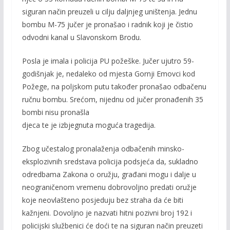
siguran način preuzeli u cilju daljnjeg uništenja. Jednu
bombu M-75 jučer je pronašao i radnik koji je čistio
odvodni kanal u Slavonskom Brodu.
Posla je imala i policija PU požeške. Jučer ujutro 59-
godišnjak je, nedaleko od mjesta Gornji Emovci kod
Požege, na poljskom putu također pronašao odbačenu
ručnu bombu. Srećom, nijednu od jučer pronađenih 35
bombi nisu pronašla
djeca te je izbjegnuta moguća tragedija.
Zbog učestalog pronalaženja odbačenih minsko-
eksplozivnih sredstava policija podsjeća da, sukladno
odredbama Zakona o oružju, građani mogu i dalje u
neograničenom vremenu dobrovoljno predati oružje
koje neovlašteno posjeduju bez straha da će biti
kažnjeni. Dovoljno je nazvati hitni pozivni broj 192 i
policijski službenici će doći te na siguran način preuzeti