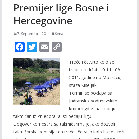
Premijer lige Bosne i
Hercegovine
7. Septembra 2011.
Senad
F
T
E
C
ac
w
m
o
Treće i četvrto kolo se
e
itt
ai
p
trebalo održati 10. i 11.09.
b
er
l
y
2011. godine na Modracu,
o
Li
staza Kiseljak.
o
n
Termin se poklapa sa
Jadransko-podunavskim
k
k
kupom gdje nastupaju
takmičari iz Prijedora a isti pecaju ligu.
Dogovor komesara sa takmičarima je, ako dozvoli
takmičarska komisija, da treće i četvrto kolo bude treći