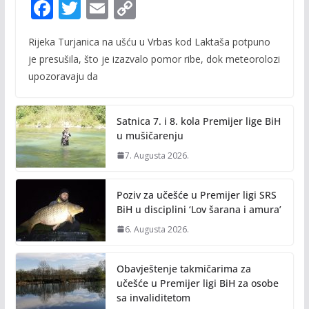
F
T
E
C
ac
w
m
o
Rijeka Turjanica na ušću u Vrbas kod Laktaša potpuno
e
itt
ai
p
je presušila, što je izazvalo pomor ribe, dok meteorolozi
b
er
l
y
upozoravaju da
o
Li
o
n
Satnica 7. i 8. kola Premijer lige BiH
k
k
u mušičarenju
7. Augusta 2026.
Poziv za učešće u Premijer ligi SRS
BiH u disciplini ‘Lov šarana i amura’
6. Augusta 2026.
Obavještenje takmičarima za
učešće u Premijer ligi BiH za osobe
sa invaliditetom