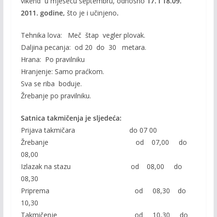
vikend u mjesecu septembru, odnosno
17. i 18.09.
2011. godine,
što je i učinjeno
.
Tehnika lova: Meč štap vegler plovak.
Daljina pecanja: od 20 do 30 metara.
Hrana: Po pravilniku
Hranjenje: Samo praćkom.
Sva se riba boduje.
Žrebanje po pravilniku.
Satnica takmičenja je sljedeća:
Prijava takmičara do 07 00
Žrebanje od 07,00 do
08,00
Izlazak na stazu od 08,00 do
08,30
Priprema od 08,30 do
10,30
Takmičenje od 10,30 do