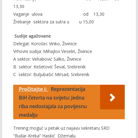
13,30
Vaganje ulova od 13,30
Žrebanje sektora za sutra u u 15,00
Sudije agažovane
Delegat: Korošec Vinko, Živinice
Vrhovni sudija: Mihajlov Veselin, Živinice
A sektor: Vehabović Salko, Živinice
B sektor: Kešetović Ševal, Srebrenik
C sektor: Buljubašić Mirsad, Srebrenik
Pročitajte i:
Reprezentacija
BiH četvrta na svijetu: Jedna
riba nedostajala za povijesnu
medalju
Trening moguć u petak uz najavu sekretaru SRD
“Rudar-Kreka” Haskić Džemalu.