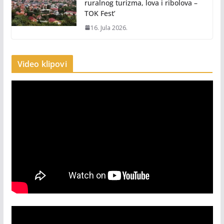
ruralnog turizma, lova i ribolova –
TOK Fest’
16. Jula 2026.
Video klipovi