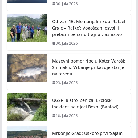
30. Jula 2026.
Održan 15. Memorijalni kup ‘Rafael
Grgić – Rafko’: Vogošćani osvojili
prelazni pehar u trajno vlasništvo
30. Jula 2026.
Masovni pomor ribe u Kotor Varoši:
Snimak iz Vrbanje prikazuje stanje
na terenu
23. Jula 2026.
UGSR ‘Bistro’ Zenica: Ekološki
incident na rijeci Bosni (Banlozi)
18. Jula 2026.
Mrkonjić Grad: Uskoro prvi ‘Sajam