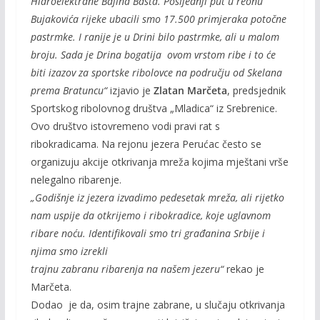
Hidroelektrane Bajina Bašta. Posljednji put u reonu
Bujakovića rijeke ubacili smo 17.500 primjeraka potočne
pastrmke. I ranije je u Drini bilo pastrmke, ali u malom
broju. Sada je Drina bogatija ovom vrstom ribe i to će
biti izazov za sportske ribolovce na području od Skelana
prema Bratuncu“
izjavio je
Zlatan Marčeta
, predsjednik
Sportskog ribolovnog društva „Mladica“ iz Srebrenice.
Ovo društvo istovremeno vodi pravi rat s
ribokradicama. Na rejonu jezera Perućac često se
organizuju akcije otkrivanja mreža kojima mještani vrše
nelegalno ribarenje.
„Godišnje iz jezera izvadimo pedesetak mreža, ali rijetko
nam uspije da otkrijemo i ribokradice, koje uglavnom
ribare noću. Identifikovali smo tri građanina Srbije i
njima smo izrekli
trajnu zabranu ribarenja na našem jezeru“
rekao je
Marčeta.
Dodao je da, osim trajne zabrane, u slučaju otkrivanja