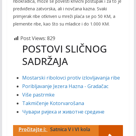
ribokradica, može se povesti krivični postupak i za to je
predviđena zatvorska, ali i novčana kazna. Svaki
primjerak ribe otkriven u mreži plaća se po 50 KM, a
plemenite ribe, kao što su mladice i do 1.000 KM.
Post Views:
829
POSTOVI SLIČNOG
SADRŽAJA
Mostarski ribolovci protiv izlovljavanja ribe
Poribljavanje Jezera Hazna - Gradačac
Više pastrmke
Takmičenje Kotorvarošana
Чувари ријека и животне средине
Pročitajte i:
Satnica V i VI kola