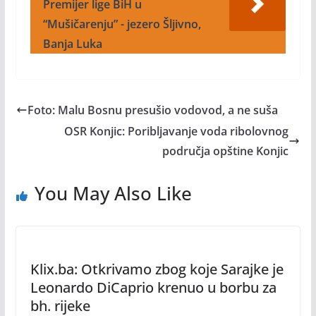
Premijer lige BiH u
“Mušičarenju” - jezero Šljivno,
Banja Luka
Foto: Malu Bosnu presušio vodovod, a ne suša
OSR Konjic: Poribljavanje voda ribolovnog
područja opštine Konjic
You May Also Like
Klix.ba: Otkrivamo zbog koje Sarajke je
Leonardo DiCaprio krenuo u borbu za
bh. rijeke