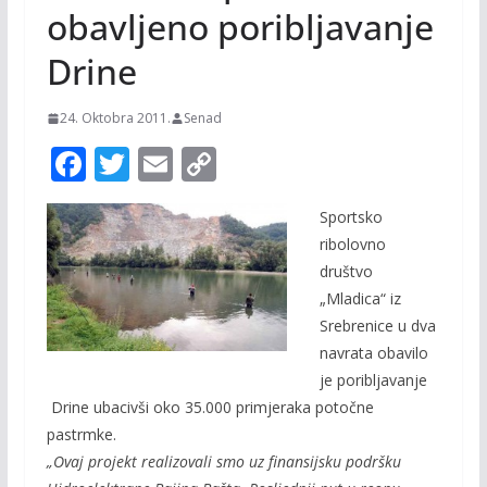
obavljeno poribljavanje
Drine
24. Oktobra 2011.
Senad
F
T
E
C
ac
w
m
o
Sportsko
e
itt
ai
p
ribolovno
b
er
l
y
društvo
o
Li
„Mladica“ iz
o
n
Srebrenice u dva
navrata obavilo
k
k
je poribljavanje
Drine ubacivši oko 35.000 primjeraka potočne
pastrmke.
„Ovaj projekt realizovali smo uz finansijsku podršku