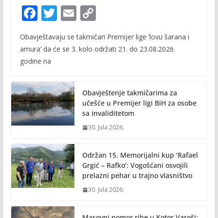
F
T
E
C
ac
w
m
o
Obavještavaju se takmičari Premijer lige ‘lovu šarana i
e
itt
ai
p
amura’ da će se 3. kolo održati 21. do 23.08.2026.
b
er
l
y
godine na
o
Li
o
n
Obavještenje takmičarima za
k
k
učešće u Premijer ligi BiH za osobe
sa invaliditetom
30. Jula 2026.
Održan 15. Memorijalni kup ‘Rafael
Grgić – Rafko’: Vogošćani osvojili
prelazni pehar u trajno vlasništvo
30. Jula 2026.
Masovni pomor ribe u Kotor Varoši: