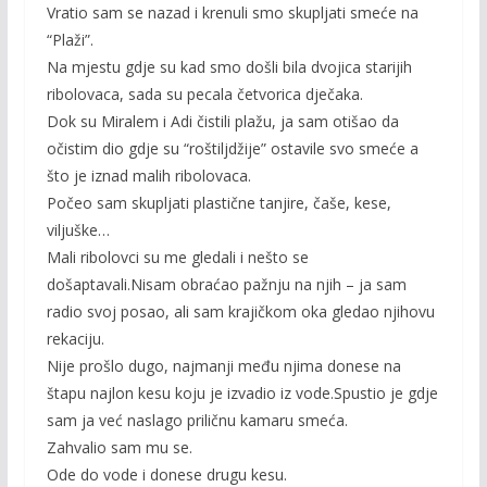
Vratio sam se nazad i krenuli smo skupljati smeće na
“Plaži”.
Na mjestu gdje su kad smo došli bila dvojica starijih
ribolovaca, sada su pecala četvorica dječaka.
Dok su Miralem i Adi čistili plažu, ja sam otišao da
očistim dio gdje su “roštiljdžije” ostavile svo smeće a
što je iznad malih ribolovaca.
Počeo sam skupljati plastične tanjire, čaše, kese,
viljuške…
Mali ribolovci su me gledali i nešto se
došaptavali.Nisam obraćao pažnju na njih – ja sam
radio svoj posao, ali sam krajičkom oka gledao njihovu
rekaciju.
Nije prošlo dugo, najmanji među njima donese na
štapu najlon kesu koju je izvadio iz vode.Spustio je gdje
sam ja već naslago priličnu kamaru smeća.
Zahvalio sam mu se.
Ode do vode i donese drugu kesu.