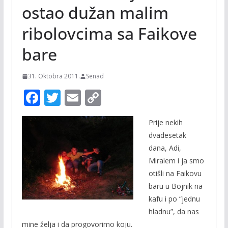
ostao dužan malim
ribolovcima sa Faikove
bare
31. Oktobra 2011.
Senad
F
T
E
C
ac
w
m
o
Prije nekih
e
itt
ai
p
dvadesetak
b
er
l
y
dana, Adi,
o
Li
Miralem i ja smo
o
n
otišli na Faikovu
baru u Bojnik na
k
k
kafu i po “jednu
hladnu”, da nas
mine želja i da progovorimo koju.