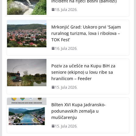
incident na rijeci Bosni (Banlozi)
18. Jula 2026.
Mrkonjić Grad: Uskoro prvi ‘Sajam
ruralnog turizma, lova i ribolova –
TOK Fest’
16. Jula 2026.
Poziv za učešće na Kupu BiH za
seniore (ekipno) u lovu ribe sa
hranilicom – Feeder
15. Jula 2026.
Bilten XVI Kupa Jadransko-
podunavskih zemalja u
mušičarenju
15. Jula 2026.