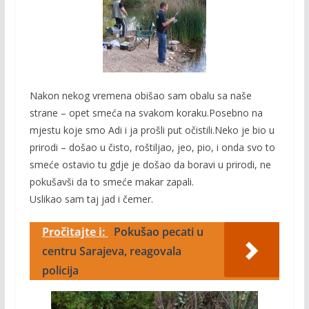
Nakon nekog vremena obišao sam obalu sa naše
strane – opet smeća na svakom koraku.Posebno na
mjestu koje smo Adi i ja prošli put očistili.Neko je bio u
prirodi – došao u čisto, roštiljao, jeo, pio, i onda svo to
smeće ostavio tu gdje je došao da boravi u prirodi, ne
pokušavši da to smeće makar zapali.
Uslikao sam taj jad i čemer.
Pročitajte i:
Pokušao pecati u
centru Sarajeva, reagovala
policija