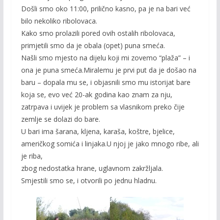
Došli smo oko 11:00, prilično kasno, pa je na bari već
bilo nekoliko ribolovaca.
Kako smo prolazili pored ovih ostalih ribolovaca,
primjetili smo da je obala (opet) puna smeća.
Našli smo mjesto na dijelu koji mi zovemo “plaža” – i
ona je puna smeća.Miralemu je prvi put da je došao na
baru – dopala mu se, i objasnili smo mu istorijat bare
koja se, evo već 20-ak godina kao znam za nju,
zatrpava i uvijek je problem sa vlasnikom preko čije
zemlje se dolazi do bare.
U bari ima šarana, kljena, karaša, koštre, bjelice,
američkog somića i linjaka.U njoj je jako mnogo ribe, ali
je riba,
zbog nedostatka hrane, uglavnom zakržljala.
Smjestili smo se, i otvorili po jednu hladnu.