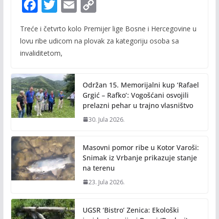
F
T
E
C
ac
w
m
o
Treće i četvrto kolo Premijer lige Bosne i Hercegovine u
e
itt
ai
p
lovu ribe udicom na plovak za kategoriju osoba sa
b
er
l
y
invaliditetom,
o
Li
o
n
Održan 15. Memorijalni kup ‘Rafael
k
k
Grgić – Rafko’: Vogošćani osvojili
prelazni pehar u trajno vlasništvo
30. Jula 2026.
Masovni pomor ribe u Kotor Varoši:
Snimak iz Vrbanje prikazuje stanje
na terenu
23. Jula 2026.
UGSR ‘Bistro’ Zenica: Ekološki