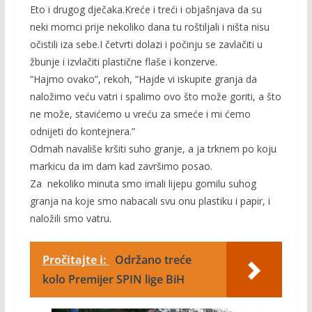
Eto i drugog dječaka.Kreće i treći i objašnjava da su
neki momci prije nekoliko dana tu roštiljali i ništa nisu
očistili iza sebe.I četvrti dolazi i počinju se zavlačiti u
žbunje i izvlačiti plastične flaše i konzerve.
“Hajmo ovako”, rekoh, “Hajde vi iskupite granja da
naložimo veću vatri i spalimo ovo što može goriti, a što
ne može, stavićemo u vreću za smeće i mi ćemo
odnijeti do kontejnera.”
Odmah navališe kršiti suho granje, a ja trknem po koju
markicu da im dam kad završimo posao.
Za nekoliko minuta smo imali lijepu gomilu suhog
granja na koje smo nabacali svu onu plastiku i papir, i
naložili smo vatru.
Pročitajte i:
Održano treće
kolo Premijer SPIN lige BiH