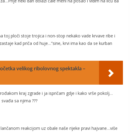
zeza…Prije neki dan dolazi ćale meni na posao i vidim na licu da
 toj ploči stoje trojica i non-stop nekako vade krvave ribe i
zastaje kad priča od huje…”sine, krvi ima kao da se kurban
četka velikog ribolovnog spektakla –
 rođakom kraj zgrade i ja ispričam gdje i kako vrše pokolj…
p svađa sa njima ???
a lančanom reakcijom uz obale naše rijeke pravi hajvane…više