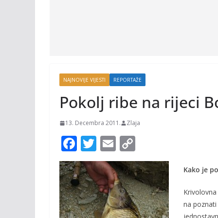
NAJNOVIJE VIJESTI
REPORTAŽE
Pokolj ribe na rijeci 
13. Decembra 2011.
Zlaja
F
T
E
C
ac
w
m
o
e
itt
ai
p
Kako je p
b
er
l
y
Krivolovna 
o
Li
na poznati 
jednostavn