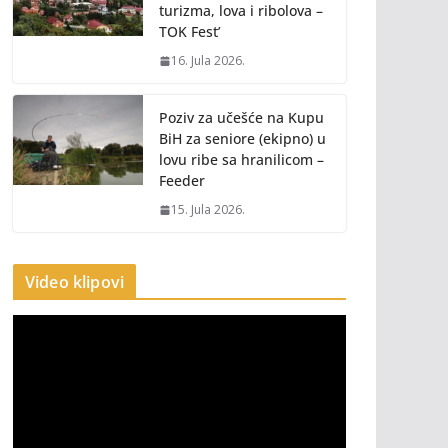
turizma, lova i ribolova –
TOK Fest’
16. Jula 2026.
Poziv za učešće na Kupu
BiH za seniore (ekipno) u
lovu ribe sa hranilicom –
Feeder
15. Jula 2026.
Video klipovi