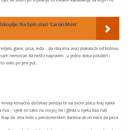
skoplje: Na Spin stazi 'Carski Most'
redjelu glave, prsa, leđa …da riba ima avaz plakala bi od bolova,
jer sam nemoćan da nešto napravim…u jedno doba poludim i
o vidio po prvi put…
u Krivaji konačno dočekao penziju te na svom placu kraj rijeke
riva – sjedi on tako na svojoj rivi i gleda u rijeku kao naš
i štap da ima hobi u penzionerskim danima ali on neće da peca.