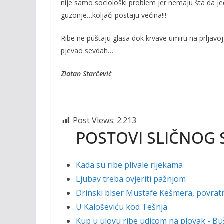
nije samo sociološki problem jer nemaju šta da jedu
guzonje…koljači postaju većina!!!
Ribe ne puštaju glasa dok krvave umiru na prljavoj
pjevao sevdah…
Zlatan Starčević
Post Views:
2.213
POSTOVI SLIČNOG 
Kada su ribe plivale rijekama
Ljubav treba ovjeriti pažnjom
Drinski biser Mustafe Kešmera, povratni
U Kaloševiću kod Tešnja
Kup u ulovu ribe udicom na plovak - Bu