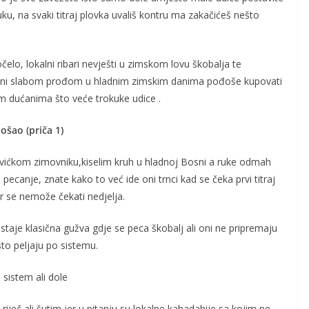
uku, na svaki titraj plovka uvališ kontru ma zakačićeš nešto
očelo, lokalni ribari nevješti u zimskom lovu škobalja te
ani slabom prođom u hladnim zimskim danima pođoše kupovati
im dućanima što veće trokuke udice .
došao (priča 1)
vićkom zimovniku,kiselim kruh u hladnoj Bosni a ruke odmah
ecanje, znate kako to već ide oni trnci kad se čeka prvi titraj
er se nemože čekati nedjelja.
staje klasična gužva gdje se peca škobalj ali oni ne pripremaju
o peljaju po sistemu.
sistem ali dole
iječ ali šutim jer u pitanju su lokalne kabadahije sa kojim ne