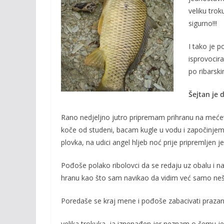
o
n
veliku trok
k
k
sigurno!!!
I tako je p
isprovocir
po ribarsk
Šejtan je 
Rano nedjeljno jutro pripremam prihranu na meće
koče od studeni, bacam kugle u vodu i započinjem p
plovka, na udici angel hljeb noć prije pripremljen j
Pođoše polako ribolovci da se redaju uz obalu i na
hranu kao što sam navikao da vidim već samo nešt
Poredaše se kraj mene i pođoše zabacivati prazan 
velika trokuka, ja iznenađen jer neznam o čemu je r