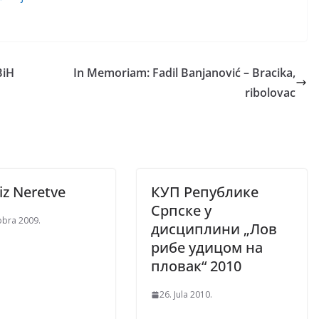
BiH
In Memoriam: Fadil Banjanović – Bracika,
ribolovac
iz Neretve
КУП Републике
Српске у
obra 2009.
дисциплини „Лов
рибе удицом на
пловак“ 2010
26. Jula 2010.