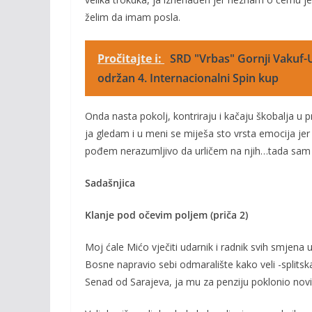
želim da imam posla.
Pročitajte i:
SRD "Vrbas" Gornji Vakuf-U
održan 4. Internacionalni Spin kup
Onda nasta pokolj, kontriraju i kačaju škobalja u p
ja gledam i u meni se miješa sto vrsta emocija 
pođem nerazumljivo da urličem na njih…tada sam t
Sadašnjica
Klanje pod očevim poljem (priča 2)
Moj ćale Mićo vječiti udarnik i radnik svih smjena 
Bosne napravio sebi odmaralište kako veli -splitska 
Senad od Sarajeva, ja mu za penziju poklonio nov