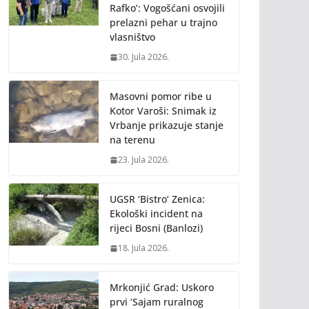
Rafko’: Vogošćani osvojili
prelazni pehar u trajno
vlasništvo
30. Jula 2026.
Masovni pomor ribe u
Kotor Varoši: Snimak iz
Vrbanje prikazuje stanje
na terenu
23. Jula 2026.
UGSR ‘Bistro’ Zenica:
Ekološki incident na
rijeci Bosni (Banlozi)
18. Jula 2026.
Mrkonjić Grad: Uskoro
prvi ‘Sajam ruralnog