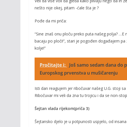
Veli da više voli da gleda kako plivaju nego da ih 
nešto nije okej, pitam -ćale šta je ?
Pođe da mi priča:
“Sine znaš onu ploču preko puta našeg polja? …E na
bacaju po ploči!”, stari je pogođen događajem pa 
kolje!”
Pročitajte i:
Još samo sedam dana do po
Europskog prvenstva u mušičarenju
Isti dan reagujem jer ribočuvar našeg U.G. stoji sa
Ribočuvar mi veli da zna tu trojicu i da se non-sto
Šejtan vlada rijekom(priča 3)
Šejtansko djelo je u potpunosti uspjelo, od insan