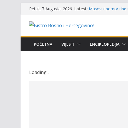
Održan 15. Memorijal
Skip
Latest:
osvojili prelazni peha
Petak, 7 Augusta, 2026
to
Masovni pomor ribe u
prikazuje stanje na t
content
Satnica 7. i 8. kola P
Poziv za učešće u Prem
i amura’
Obavještenje takmiča
POČETNA
VIJESTI
ENCIKLOPEDIJA
osobe sa invaliditet
Loading
.
.
.