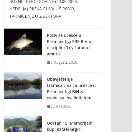
BOSNE IHERCEGOVINE (23.08.2026.
b
er
l
y
NEDELJA) RIJEKA PLIVA – ŠIPOVO,
o
Li
TAKMIČENJE U 2 SEKTORA
o
n
k
k
Poziv za učešće u
Premijer ligi SRS BiH u
disciplini ‘Lov šarana i
amura’
6. Augusta 2026.
Obavještenje
takmičarima za učešće u
Premijer ligi BiH za
osobe sa invaliditetom
30. Jula 2026.
Održan 15. Memorijalni
kup ‘Rafael Grgić –