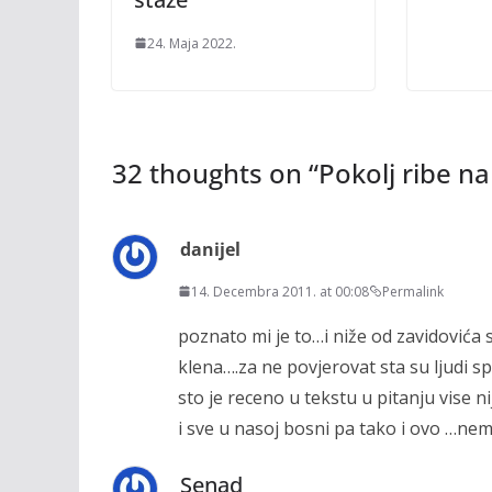
24. Maja 2022.
32 thoughts on “
Pokolj ribe na
danijel
14. Decembra 2011. at 00:08
Permalink
poznato mi je to…i niže od zavidovića 
klena….za ne povjerovat sta su ljudi sp
sto je receno u tekstu u pitanju vise ni
i sve u nasoj bosni pa tako i ovo …nem
Senad