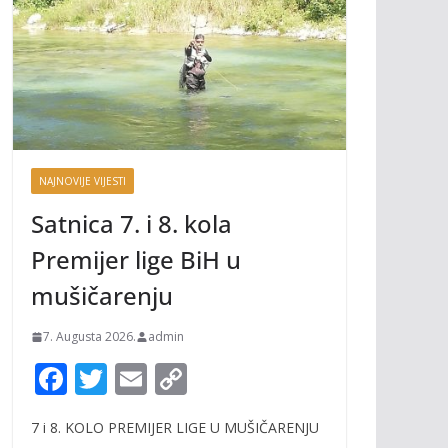
NAJNOVIJE VIJESTI
Satnica 7. i 8. kola
Premijer lige BiH u
mušičarenju
7. Augusta 2026.
admin
F
T
E
C
ac
w
m
o
7 i 8. KOLO PREMIJER LIGE U MUŠIČARENJU
e
itt
ai
p