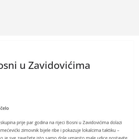
Bosni u Zavidovićima
očelo
skupina prije par godina na rijeci Bosni u Zavidovićima dolazi
mećevićki zimovnik bijele ribe i pokazuje lokalcima taktiku –
o je sve zavežete isto samo dole umjesto male udice postavite