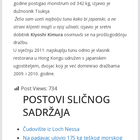
godine postigao monstrum od 342 kg, izjavio je
dužnosnik Tsukija.
Želio sam uzeti najbolju tunu kako bi japanski, a ne
strani klijenti mogli u njoj uživati,
izjavio je sretni
dobitnik
Kiyoshi Kimura
osvrnuvši se na prošlogodišnju
dražbu.
U siječnju 2011. najskuplju tunu odnio je vlasnik
restorana u Hong Kongu udružen s japanskim
ugostiteljem, dvojac koji je već dominirao dražbama
2009. i 2010. godine.
Post Views:
734
POSTOVI SLIČNOG
SADRŽAJA
Čudovište iz Loch Nessa
Na padavac ulovio 175 kg teškog morskog