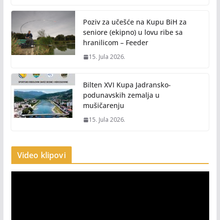
Poziv za učešće na Kupu BiH za
seniore (ekipno) u lovu ribe sa
hranilicom – Feeder
15. Jula 2026.
Bilten XVI Kupa Jadransko-
podunavskih zemalja u
mušičarenju
15. Jula 2026.
Video klipovi