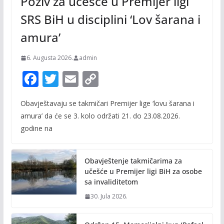
Poziv za učešće u Premijer ligi
SRS BiH u disciplini ‘Lov šarana i
amura’
6. Augusta 2026.
admin
F
T
E
C
ac
w
m
o
Obavještavaju se takmičari Premijer lige ‘lovu šarana i
e
itt
ai
p
amura’ da će se 3. kolo održati 21. do 23.08.2026.
b
er
l
y
godine na
o
Li
o
n
Obavještenje takmičarima za
k
k
učešće u Premijer ligi BiH za osobe
sa invaliditetom
30. Jula 2026.