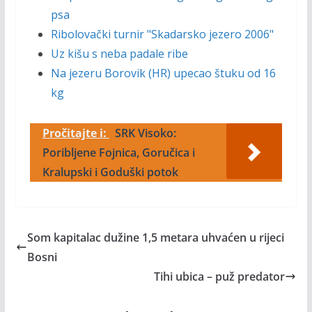
psa
Ribolovački turnir "Skadarsko jezero 2006"
Uz kišu s neba padale ribe
Na jezeru Borovik (HR) upecao štuku od 16
kg
Pročitajte i:
SRK Visoko:
Poribljene Fojnica, Goručica i
Kralupski i Goduški potok
Som kapitalac dužine 1,5 metara uhvaćen u rijeci
Bosni
Tihi ubica – puž predator