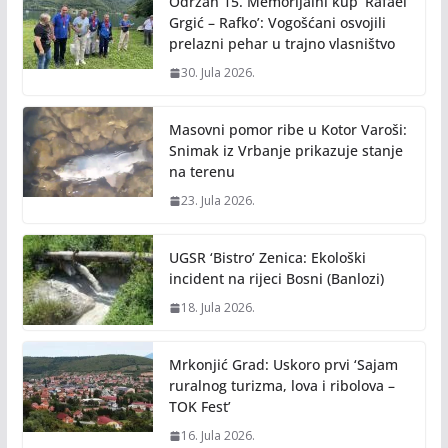
Održan 15. Memorijalni kup ‘Rafael
Grgić – Rafko’: Vogošćani osvojili
prelazni pehar u trajno vlasništvo
30. Jula 2026.
Masovni pomor ribe u Kotor Varoši:
Snimak iz Vrbanje prikazuje stanje
na terenu
23. Jula 2026.
UGSR ‘Bistro’ Zenica: Ekološki
incident na rijeci Bosni (Banlozi)
18. Jula 2026.
Mrkonjić Grad: Uskoro prvi ‘Sajam
ruralnog turizma, lova i ribolova –
TOK Fest’
16. Jula 2026.