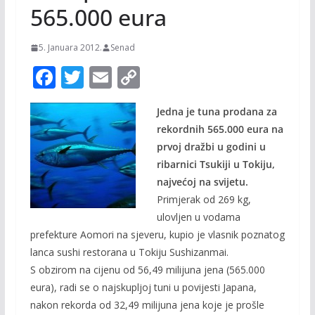
565.000 eura
5. Januara 2012.
Senad
F
T
E
C
ac
w
m
o
Jedna je tuna prodana za
e
itt
ai
p
rekordnih 565.000 eura na
b
er
l
y
prvoj dražbi u godini u
o
Li
ribarnici Tsukiji u Tokiju,
o
n
najvećoj na svijetu.
Primjerak od 269 kg,
k
k
ulovljen u vodama
prefekture Aomori na sjeveru, kupio je vlasnik poznatog
lanca sushi restorana u Tokiju Sushizanmai.
S obzirom na cijenu od 56,49 milijuna jena (565.000
eura), radi se o najskupljoj tuni u povijesti Japana,
nakon rekorda od 32,49 milijuna jena koje je prošle