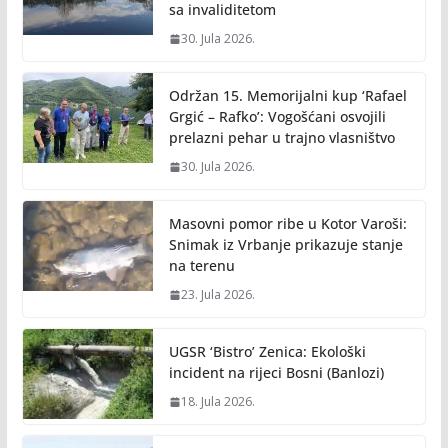
sa invaliditetom
30. Jula 2026.
Održan 15. Memorijalni kup ‘Rafael
Grgić – Rafko’: Vogošćani osvojili
prelazni pehar u trajno vlasništvo
30. Jula 2026.
Masovni pomor ribe u Kotor Varoši:
Snimak iz Vrbanje prikazuje stanje
na terenu
23. Jula 2026.
UGSR ‘Bistro’ Zenica: Ekološki
incident na rijeci Bosni (Banlozi)
18. Jula 2026.