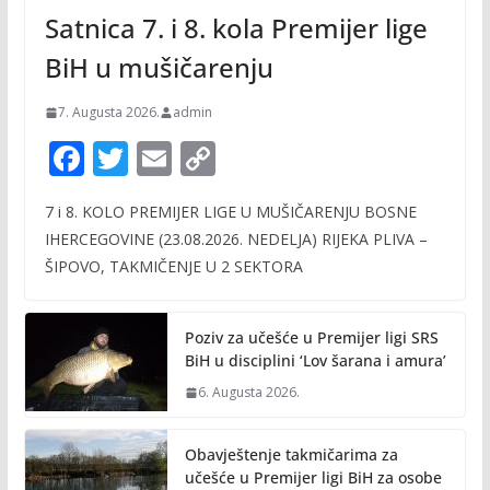
Satnica 7. i 8. kola Premijer lige
BiH u mušičarenju
7. Augusta 2026.
admin
F
T
E
C
ac
w
m
o
7 i 8. KOLO PREMIJER LIGE U MUŠIČARENJU BOSNE
e
itt
ai
p
IHERCEGOVINE (23.08.2026. NEDELJA) RIJEKA PLIVA –
b
er
l
y
ŠIPOVO, TAKMIČENJE U 2 SEKTORA
o
Li
o
n
Poziv za učešće u Premijer ligi SRS
k
k
BiH u disciplini ‘Lov šarana i amura’
6. Augusta 2026.
Obavještenje takmičarima za
učešće u Premijer ligi BiH za osobe