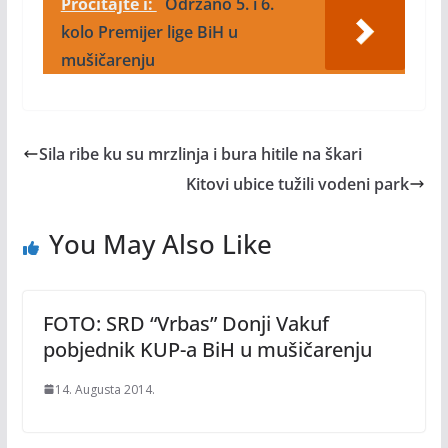
Pročitajte i:
Održano 5. i 6.
kolo Premijer lige BiH u
mušičarenju
Sila ribe ku su mrzlinja i bura hitile na škari
Kitovi ubice tužili vodeni park
You May Also Like
FOTO: SRD “Vrbas” Donji Vakuf
pobjednik KUP-a BiH u mušičarenju
14. Augusta 2014.