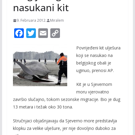
nasukani kit
9. Februara 2012.
Miralem
F
T
E
C
ac
w
m
o
Povrijeđeni kit ulješura
e
itt
ai
p
koji se nasukao na
b
er
l
y
belgijskog obali je
o
Li
uginuo, prenosi AP.
o
n
Kit je u Sjevernom
k
k
moru vjerovatno
završio slučajno, tokom sezonske migracije. Bio je dug
13 metara i težak oko 30 tona.
Stručnjaci objašnjavaju da Sjeverno more predstavlja
klopku za velike ulješure, jer
nije dovoljno duboko za