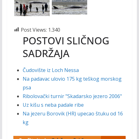
Post Views:
1.340
POSTOVI SLIČNOG
SADRŽAJA
Čudovište iz Loch Nessa
Na padavac ulovio 175 kg teškog morskog
psa
Ribolovački turnir "Skadarsko jezero 2006"
Uz kišu s neba padale ribe
Na jezeru Borovik (HR) upecao štuku od 16
kg