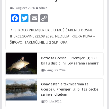
7. Augusta 2026.
admin
F
T
E
C
ac
w
m
o
7 i 8. KOLO PREMIJER LIGE U MUŠIČARENJU BOSNE
e
itt
ai
p
IHERCEGOVINE (23.08.2026. NEDELJA) RIJEKA PLIVA –
b
er
l
y
ŠIPOVO, TAKMIČENJE U 2 SEKTORA
o
Li
o
n
Poziv za učešće u Premijer ligi SRS
k
k
BiH u disciplini ‘Lov šarana i amura’
6. Augusta 2026.
Obavještenje takmičarima za
učešće u Premijer ligi BiH za osobe
sa invaliditetom
30. Jula 2026.