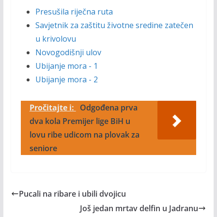
Presušila riječna ruta
Savjetnik za zaštitu životne sredine zatečen
u krivolovu
Novogodišnji ulov
Ubijanje mora - 1
Ubijanje mora - 2
Pročitajte i:
Odgođena prva
dva kola Premijer lige BiH u
lovu ribe udicom na plovak za
seniore
Pucali na ribare i ubili dvojicu
Još jedan mrtav delfin u Jadranu