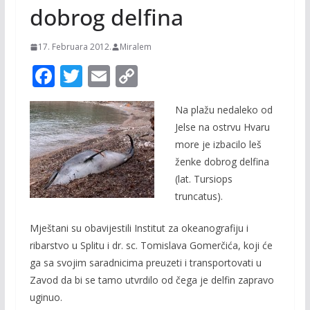
dobrog delfina
17. Februara 2012.
Miralem
F
T
E
C
ac
w
m
o
Na plažu nedaleko od
e
itt
ai
p
Jelse na ostrvu Hvaru
b
er
l
y
more je izbacilo leš
o
Li
ženke dobrog delfina
o
n
(lat. Tursiops
truncatus).
k
k
Mještani su obavijestili Institut za okeanografiju i
ribarstvo u Splitu i dr. sc. Tomislava Gomerčića, koji će
ga sa svojim saradnicima preuzeti i transportovati u
Zavod da bi se tamo utvrdilo od čega je delfin zapravo
uginuo.