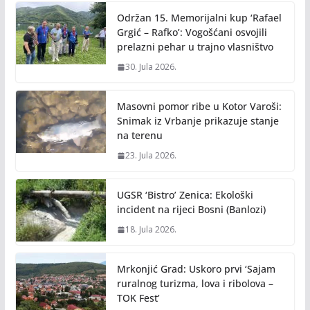
Održan 15. Memorijalni kup ‘Rafael
Grgić – Rafko’: Vogošćani osvojili
prelazni pehar u trajno vlasništvo
30. Jula 2026.
Masovni pomor ribe u Kotor Varoši:
Snimak iz Vrbanje prikazuje stanje
na terenu
23. Jula 2026.
UGSR ‘Bistro’ Zenica: Ekološki
incident na rijeci Bosni (Banlozi)
18. Jula 2026.
Mrkonjić Grad: Uskoro prvi ‘Sajam
ruralnog turizma, lova i ribolova –
TOK Fest’