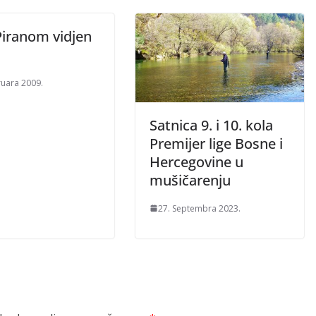
Piranom vidjen
ruara 2009.
Satnica 9. i 10. kola
Premijer lige Bosne i
Hercegovine u
mušičarenju
27. Septembra 2023.