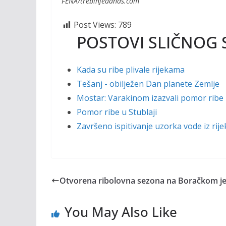
FENA/trebinjedanas.com
Post Views:
789
POSTOVI SLIČNOG 
Kada su ribe plivale rijekama
Tešanj - obilježen Dan planete Zemlje
Mostar: Varakinom izazvali pomor ribe 
Pomor ribe u Stublaji
Završeno ispitivanje uzorka vode iz rije
Otvorena ribolovna sezona na Boračkom j
You May Also Like