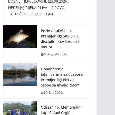
BOSNE IHERCEGOVINE (23.08.2026.
b
er
l
y
NEDELJA) RIJEKA PLIVA – ŠIPOVO,
o
Li
TAKMIČENJE U 2 SEKTORA
o
n
k
k
Poziv za učešće u
Premijer ligi SRS BiH u
disciplini ‘Lov šarana i
amura’
6. Augusta 2026.
Obavještenje
takmičarima za učešće u
Premijer ligi BiH za
osobe sa invaliditetom
30. Jula 2026.
Održan 15. Memorijalni
kup ‘Rafael Grgić –