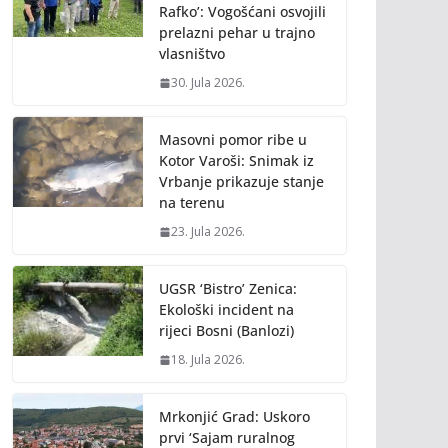
Rafko’: Vogošćani osvojili
prelazni pehar u trajno
vlasništvo
30. Jula 2026.
Masovni pomor ribe u
Kotor Varoši: Snimak iz
Vrbanje prikazuje stanje
na terenu
23. Jula 2026.
UGSR ‘Bistro’ Zenica:
Ekološki incident na
rijeci Bosni (Banlozi)
18. Jula 2026.
Mrkonjić Grad: Uskoro
prvi ‘Sajam ruralnog