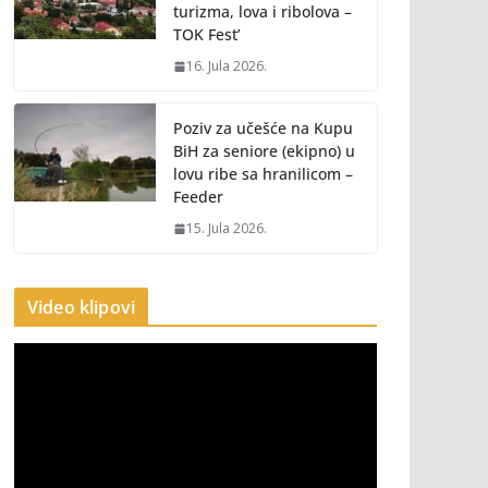
turizma, lova i ribolova –
TOK Fest’
16. Jula 2026.
Poziv za učešće na Kupu
BiH za seniore (ekipno) u
lovu ribe sa hranilicom –
Feeder
15. Jula 2026.
Video klipovi