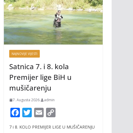
NAJNOVIJE VIJESTI
Satnica 7. i 8. kola
Premijer lige BiH u
mušičarenju
7. Augusta 2026.
admin
F
T
E
C
ac
w
m
o
7 i 8. KOLO PREMIJER LIGE U MUŠIČARENJU
e
itt
ai
p