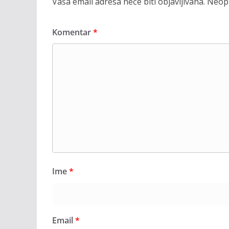
Vaša email adresa neće biti objavljivana.
Neoph
Komentar
*
Ime
*
Email
*