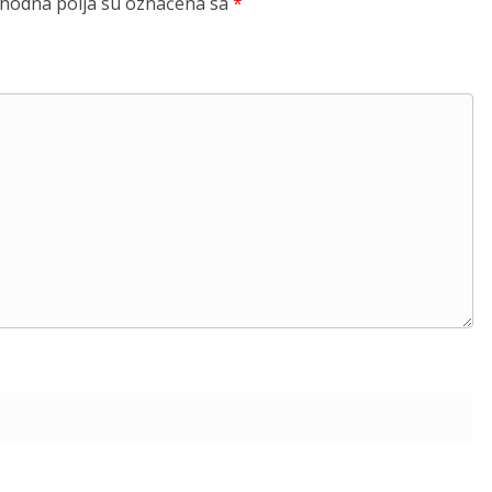
odna polja su označena sa
*