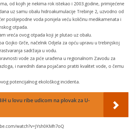
vima, od kojih je nekima rok istekao i 2003.godine, primijećene
ri dana uz samu obalu hidroakumulacije Trebinje 2, uzvodno od
jučer poslijepodne voda ponijela veću količinu medikamenata i
nskog otpada.
edam vreća ovog otpada koji je plutao uz obalu.
, pa Gojko Grče, načelnik Odjela za opću upravu u trebinjskoj
rastvaranja sadržaja u vodu.
spravnosti vode za piće urađena u regionalnom Zavodu za
 razloga, i narednih dana pojačano pratiti kvalitet vode, o čemu
ci ovog potencijalnog ekološkog incidenta.
iH u lovu ribe udicom na plovak za U-
tube.com/watch?v=JYsh0KMh7oQ