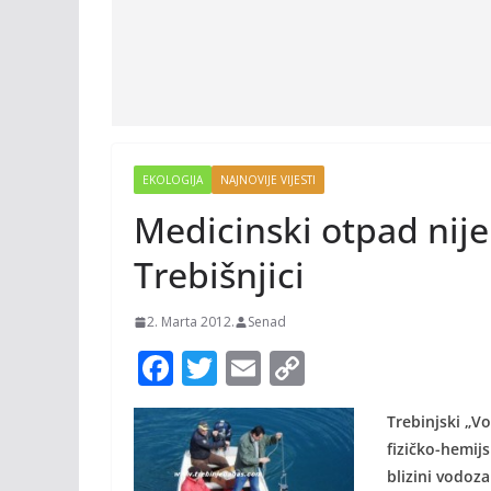
EKOLOGIJA
NAJNOVIJE VIJESTI
Medicinski otpad nije
Trebišnjici
2. Marta 2012.
Senad
F
T
E
C
ac
w
m
o
Trebinjski „Vo
e
itt
ai
p
fizičko-hemijs
b
er
l
y
blizini vodoz