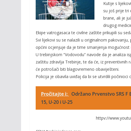
o
Li
Kutije s lijeko
o
n
su još prije t
brane, ali je 
k
k
drugog medici
Ekipe vatrogasaca te civilne zaštite prikupili su s
Svi lijekovi su se nalazili u originalnom pakovanju
općini ocjenjuje da je time smanjenja mogućnost 
U trebinjskom “Vodovodu” navode da je analiza i
zaštitu zdravlja Trebinje, te da će, iz preventivnih
će potrošači biti blagovremeno obaviješteni.
Policija je obavila uviđaj da bi se utvrdili počinio
Pročitajte i:
Održano Prvenstvo SRS F B
15, U-20 i U-25
httpv://www.you