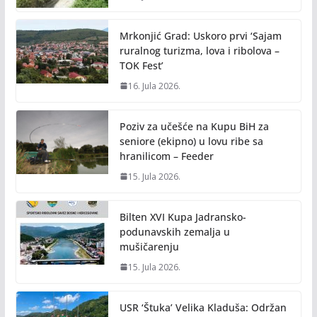
Mrkonjić Grad: Uskoro prvi ‘Sajam
ruralnog turizma, lova i ribolova –
TOK Fest’
16. Jula 2026.
Poziv za učešće na Kupu BiH za
seniore (ekipno) u lovu ribe sa
hranilicom – Feeder
15. Jula 2026.
Bilten XVI Kupa Jadransko-
podunavskih zemalja u
mušičarenju
15. Jula 2026.
USR ‘Štuka’ Velika Kladuša: Održan