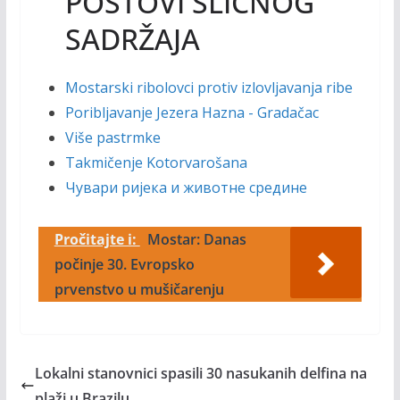
POSTOVI SLIČNOG
SADRŽAJA
Mostarski ribolovci protiv izlovljavanja ribe
Poribljavanje Jezera Hazna - Gradačac
Više pastrmke
Takmičenje Kotorvarošana
Чувари ријека и животне средине
Pročitajte i:
Mostar: Danas
počinje 30. Evropsko
prvenstvo u mušičarenju
Lokalni stanovnici spasili 30 nasukanih delfina na
plaži u Brazilu