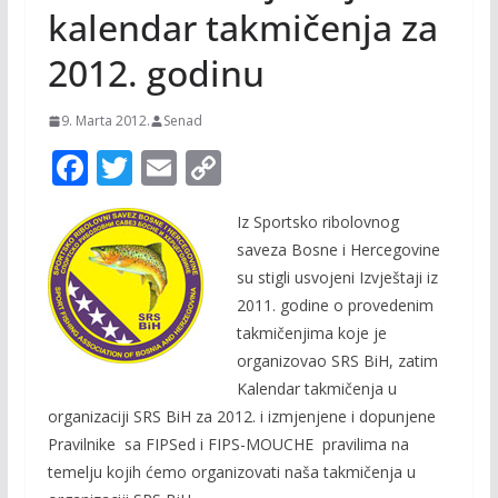
kalendar takmičenja za
2012. godinu
9. Marta 2012.
Senad
F
T
E
C
ac
w
m
o
Iz Sportsko ribolovnog
e
itt
ai
p
saveza Bosne i Hercegovine
b
er
l
y
su stigli usvojeni Izvještaji iz
o
Li
2011. godine o provedenim
o
n
takmičenjima koje je
organizovao SRS BiH, zatim
k
k
Kalendar takmičenja u
organizaciji SRS BiH za 2012. i izmjenjene i dopunjene
Pravilnike sa FIPSed i FIPS-MOUCHE pravilima na
temelju kojih ćemo organizovati naša takmičenja u