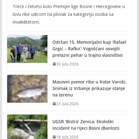
ac
w
m
o
Treće i četvrto kolo Premijer lige Bosne i Hercegovine u
e
itt
ai
p
lovu ribe udicom na plovak za kategoriju osoba sa
b
er
l
y
invaliditetom,
o
Li
o
n
Održan 15. Memorijalni kup ‘Rafael
k
k
Grgić – Rafko’: Vogošćani osvojili
prelazni pehar u trajno vlasništvo
30. Jula 2026.
Masovni pomor ribe u Kotor Varoši:
Snimak iz Vrbanje prikazuje stanje
na terenu
23. Jula 2026.
UGSR ‘Bistro’ Zenica: Ekološki
incident na rijeci Bosni (Banlozi)
18. Jula 2026.