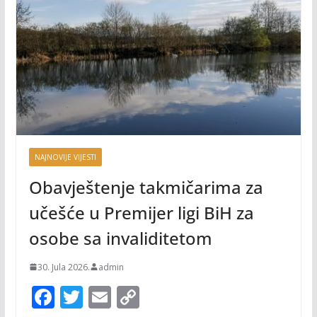
NAJNOVIJE VIJESTI
Obavještenje takmičarima za
učešće u Premijer ligi BiH za
osobe sa invaliditetom
30. Jula 2026.
admin
F
T
E
C