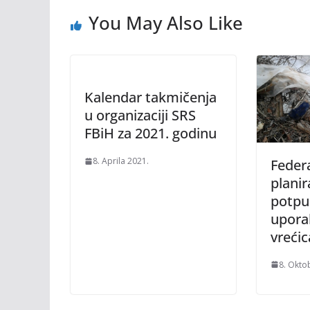
You May Also Like
Kalendar takmičenja
u organizaciji SRS
FBiH za 2021. godinu
8. Aprila 2021.
Federa
planir
potpu
upora
vrećic
8. Okto