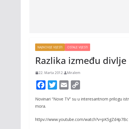
NAJNOVIJE VIJESTI
OSTALE VIJESTI
Razlika između divlje 
22. Marta 2012.
Miralem
F
T
E
C
ac
w
m
o
Novinari “Nove TV” su u interesantnom prilogu istraž
e
itt
ai
p
mora.
b
er
l
y
o
Li
httpv://www.youtube.com/watch?v=pK5gZd4p7Bc