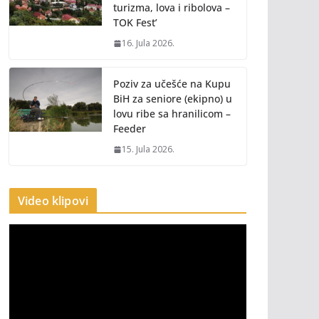
turizma, lova i ribolova –
TOK Fest’
16. Jula 2026.
Poziv za učešće na Kupu
BiH za seniore (ekipno) u
lovu ribe sa hranilicom –
Feeder
15. Jula 2026.
Video klipovi