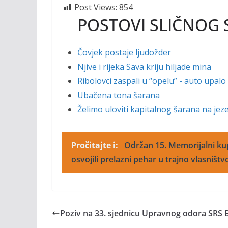
o
n
Post Views:
854
k
k
POSTOVI SLIČNOG 
Čovjek postaje ljudožder
Njive i rijeka Sava kriju hiljade mina
Ribolovci zaspali u “opelu” - auto upalo
Ubačena tona šarana
Želimo uloviti kapitalnog šarana na je
Pročitajte i:
Održan 15. Memorijalni kup
osvojili prelazni pehar u trajno vlasništv
Poziv na 33. sjednicu Upravnog odora SRS 