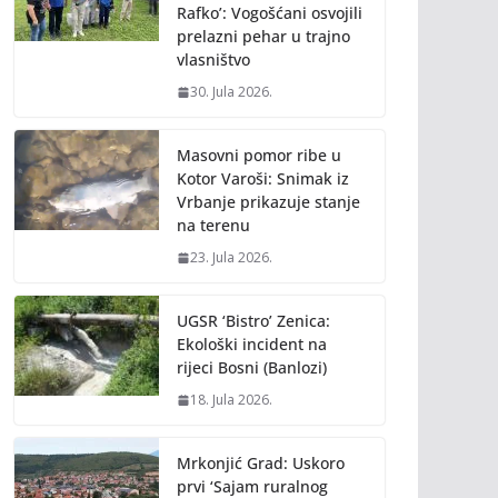
Rafko’: Vogošćani osvojili
prelazni pehar u trajno
vlasništvo
30. Jula 2026.
Masovni pomor ribe u
Kotor Varoši: Snimak iz
Vrbanje prikazuje stanje
na terenu
23. Jula 2026.
UGSR ‘Bistro’ Zenica:
Ekološki incident na
rijeci Bosni (Banlozi)
18. Jula 2026.
Mrkonjić Grad: Uskoro
prvi ‘Sajam ruralnog