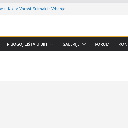
alni kup ‘Rafael Grgić – Rafko’: Vogošćani
ehar u trajno vlasništvo
e u Kotor Varoši: Snimak iz Vrbanje
a terenu
a Premijer lige BiH u mušičarenju
remijer ligi SRS BiH u disciplini ‘Lov šarana
RIBOGOJILIŠTA U BIH
GALERIJE
FORUM
KON
čarima za učešće u Premijer ligi BiH za
tetom