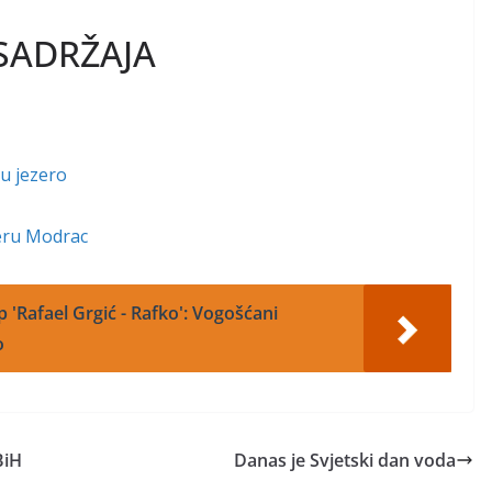
SADRŽAJA
 u jezero
zeru Modrac
 'Rafael Grgić - Rafko': Vogošćani
o
BiH
Danas je Svjetski dan voda