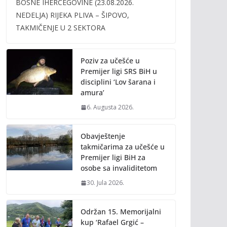
BOSNE IHERCEGOVINE (23.08.2026.
b
er
l
y
NEDELJA) RIJEKA PLIVA – ŠIPOVO,
o
Li
TAKMIČENJE U 2 SEKTORA
o
n
k
k
Poziv za učešće u
Premijer ligi SRS BiH u
disciplini ‘Lov šarana i
amura’
6. Augusta 2026.
Obavještenje
takmičarima za učešće u
Premijer ligi BiH za
osobe sa invaliditetom
30. Jula 2026.
Održan 15. Memorijalni
kup ‘Rafael Grgić –