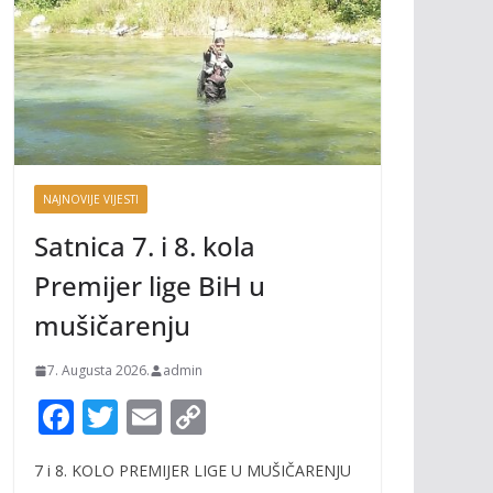
NAJNOVIJE VIJESTI
Satnica 7. i 8. kola
Premijer lige BiH u
mušičarenju
7. Augusta 2026.
admin
F
T
E
C
ac
w
m
o
7 i 8. KOLO PREMIJER LIGE U MUŠIČARENJU
e
itt
ai
p