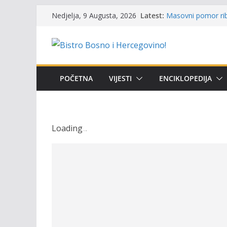
Skip
Održan 15. Memorij
Latest:
Nedjelja, 9 Augusta, 2026
osvojili prelazni p
to
Masovni pomor rib
content
prikazuje stanje n
Satnica 7. i 8. kol
Poziv za učešće u P
i amura’
POČETNA
VIJESTI
ENCIKLOPEDIJA
Obavještenje takmi
osobe sa invalidi
Loading
.
.
.