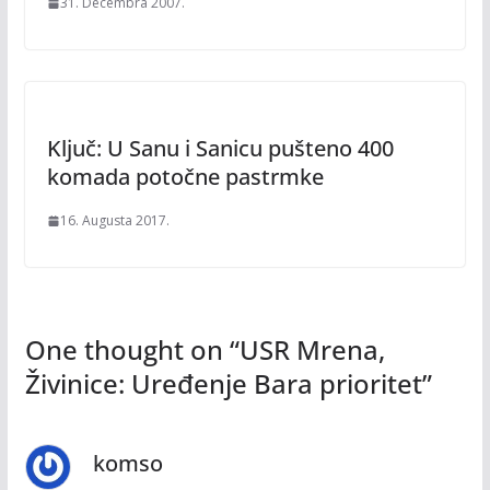
31. Decembra 2007.
Ključ: U Sanu i Sanicu pušteno 400
komada potočne pastrmke
16. Augusta 2017.
One thought on “
USR Mrena,
Živinice: Uređenje Bara prioritet
”
komso