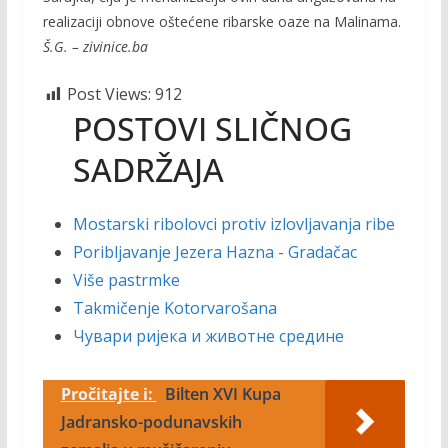
realizaciji obnove oštećene ribarske oaze na Malinama.
Š.G. – zivinice.ba
Post Views:
912
POSTOVI SLIČNOG
SADRŽAJA
Mostarski ribolovci protiv izlovljavanja ribe
Poribljavanje Jezera Hazna - Gradačac
Više pastrmke
Takmičenje Kotorvarošana
Чувари ријека и животне средине
Pročitajte i:
Bilten XVI Kupa
Jadransko-podunavskih