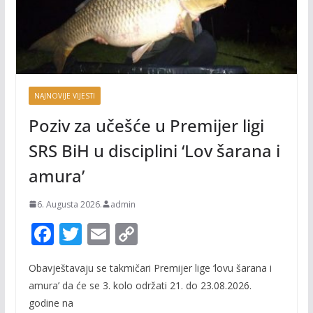
NAJNOVIJE VIJESTI
Poziv za učešće u Premijer ligi
SRS BiH u disciplini ‘Lov šarana i
amura’
6. Augusta 2026.
admin
F
T
E
C
ac
w
m
o
Obavještavaju se takmičari Premijer lige ‘lovu šarana i
e
itt
ai
p
amura’ da će se 3. kolo održati 21. do 23.08.2026.
b
er
l
y
godine na