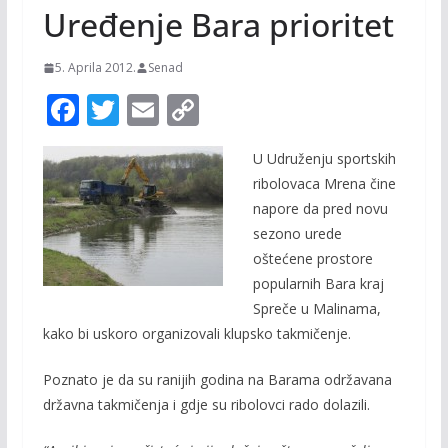
Uređenje Bara prioritet
5. Aprila 2012.
Senad
F
T
E
C
ac
w
m
o
U Udruženju sportskih
e
itt
ai
p
ribolovaca Mrena čine
b
er
l
y
napore da pred novu
o
Li
sezono urede
o
n
oštećene prostore
popularnih Bara kraj
k
k
Spreče u Malinama,
kako bi uskoro organizovali klupsko takmičenje.
Poznato je da su ranijih godina na Barama održavana
državna takmičenja i gdje su ribolovci rado dolazili.