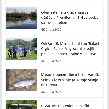
o
Li
o
n
Obavještenje takmičarima za
k
k
učešće u Premijer ligi BiH za osobe
sa invaliditetom
30. Jula 2026.
Održan 15. Memorijalni kup ‘Rafael
Grgić – Rafko’: Vogošćani osvojili
prelazni pehar u trajno vlasništvo
30. Jula 2026.
Masovni pomor ribe u Kotor Varoši:
Snimak iz Vrbanje prikazuje stanje
na terenu
23. Jula 2026.
UGSR ‘Bistro’ Zenica: Ekološki