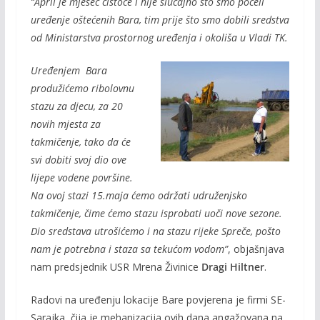
“April je mjesec čistoće i nije slučajno što smo počeli
uređenje oštećenih Bara, tim prije što smo dobili sredstva
od Ministarstva prostornog uređenja i okoliša u Vladi TK.
Uređenjem Bara
produžićemo ribolovnu
stazu za djecu, za 20
novih mjesta za
takmičenje, tako da će
svi dobiti svoj dio ove
lijepe vodene površine.
Na ovoj stazi 15.maja ćemo održati udruženjsko
takmičenje, čime ćemo stazu isprobati uoči nove sezone.
Dio sredstava utrošićemo i na stazu rijeke Spreče, pošto
nam je potrebna i staza sa tekućom vodom”
, objašnjava
nam predsjednik USR Mrena Živinice
Dragi Hiltner
.
Radovi na uređenju lokacije Bare povjerena je firmi SE-
Sarajka, čija je mehanizacija ovih dana angažovana na