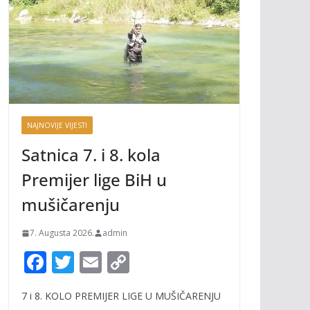
NAJNOVIJE VIJESTI
Satnica 7. i 8. kola
Premijer lige BiH u
mušičarenju
7. Augusta 2026.
admin
F
T
E
C
ac
w
m
o
7 i 8. KOLO PREMIJER LIGE U MUŠIČARENJU
e
itt
ai
p