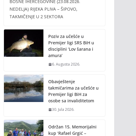
BOSNE IHERCEGOVINE (23.08.2026.
b
er
l
y
NEDELJA) RIJEKA PLIVA – ŠIPOVO,
o
Li
TAKMIČENJE U 2 SEKTORA
o
n
k
k
Poziv za učešće u
Premijer ligi SRS BiH u
disciplini ‘Lov šarana i
amura’
6. Augusta 2026.
Obavještenje
takmičarima za učešće u
Premijer ligi BiH za
osobe sa invaliditetom
30. Jula 2026.
Održan 15. Memorijalni
kup ‘Rafael Grgić –