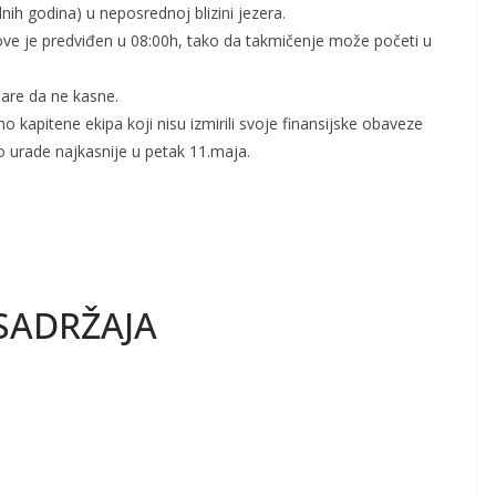
dnih godina) u neposrednoj blizini jezera.
ve je predviđen u 08:00h, tako da takmičenje može početi u
are da ne kasne.
 kapitene ekipa koji nisu izmirili svoje finansijske obaveze
to urade najkasnije u petak 11.maja.
SADRŽAJA