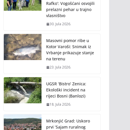
Rafko’: Vogošćani osvojili
prelazni pehar u trajno
vlasništvo
30. Jula 2026.
Masovni pomor ribe u
Kotor Varoši: Snimak iz
Vrbanje prikazuje stanje
na terenu
23. Jula 2026.
UGSR ‘Bistro’ Zenica:
Ekološki incident na
rijeci Bosni (Banlozi)
18. Jula 2026.
Mrkonjić Grad: Uskoro
prvi ‘Sajam ruralnog