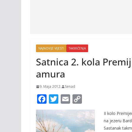
NAJNOVIJE VIJESTI
TAKMIČENJA
Satnica 2. kola Premij
amura
9. Maja 2012.
Senad
F
T
E
C
ac
w
m
o
II kolo Premij
e
itt
ai
p
na jezeru Bard
b
er
l
y
Sastanak takmi