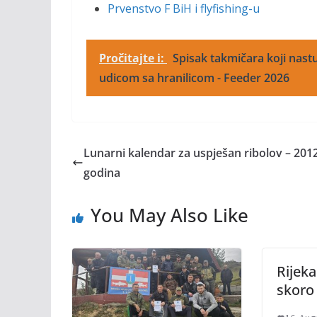
Prvenstvo F BiH i flyfishing-u
Pročitajte i:
Spisak takmičara koji nastu
udicom sa hranilicom - Feeder 2026
Lunarni kalendar za uspješan ribolov – 2012
godina
You May Also Like
Rijeka
skoro 