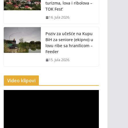
turizma, lova i ribolova –
TOK Fest’
16. Jula 2026.
Poziv za učešće na Kupu
BiH za seniore (ekipno) u
lovu ribe sa hranilicom –
Feeder
15. Jula 2026.
Video klipovi