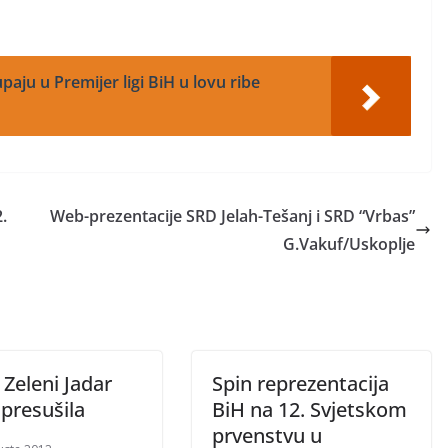
paju u Premijer ligi BiH u lovu ribe
.
Web-prezentacije SRD Jelah-Tešanj i SRD “Vrbas”
G.Vakuf/Uskoplje
 Zeleni Jadar
Spin reprezentacija
presušila
BiH na 12. Svjetskom
prvenstvu u