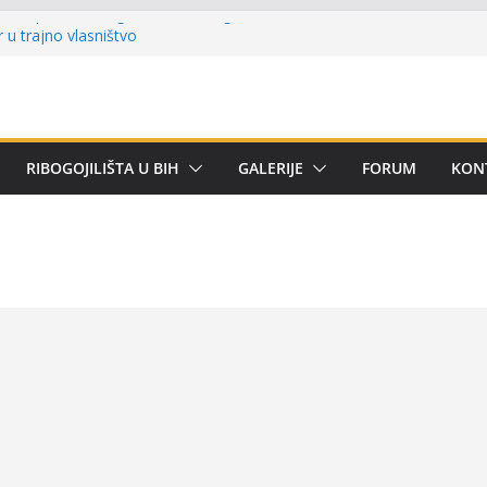
ni kup ‘Rafael Grgić – Rafko’: Vogošćani
r u trajno vlasništvo
 Kotor Varoši: Snimak iz Vrbanje
erenu
remijer lige BiH u mušičarenju
ijer ligi SRS BiH u disciplini ‘Lov šarana
RIBOGOJILIŠTA U BIH
GALERIJE
FORUM
KON
rima za učešće u Premijer ligi BiH za
om