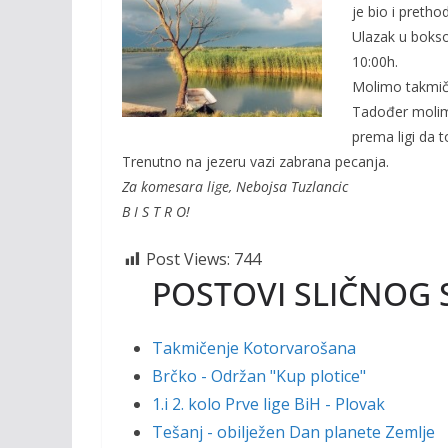
o
Li
je bio i pretho
o
n
Ulazak u bokso
10:00h.
k
k
Molimo takmič
Tadođer molimo
prema ligi da 
Trenutno na jezeru vazi zabrana pecanja.
Za komesara lige, Nebojsa Tuzlancic
B I S T R O!
Post Views:
744
POSTOVI SLIČNOG 
Takmičenje Kotorvarošana
Brčko - Održan "Kup plotice"
1.i 2. kolo Prve lige BiH - Plovak
Tešanj - obilježen Dan planete Zemlje