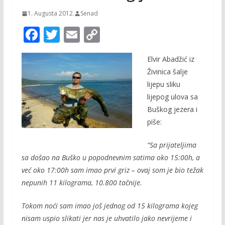
1. Augusta 2012.
Senad
F
T
E
C
ac
w
m
o
Elvir Abadžić iz
e
itt
ai
p
Živinica šalje
b
er
l
y
lijepu sliku
o
Li
lijepog ulova sa
o
n
Buškog jezera i
piše:
k
k
“Sa prijateljima
sa došao na Buško u popodnevnim satima oko 15:00h, a
već oko 17:00h sam imao prvi griz – ovaj som je bio težak
nepunih 11 kilograma, 10.800 tačnije.
Tokom noći sam imao još jednog od 15 kilograma kojeg
nisam uspio slikati jer nas je uhvatilo jako nevrijeme i