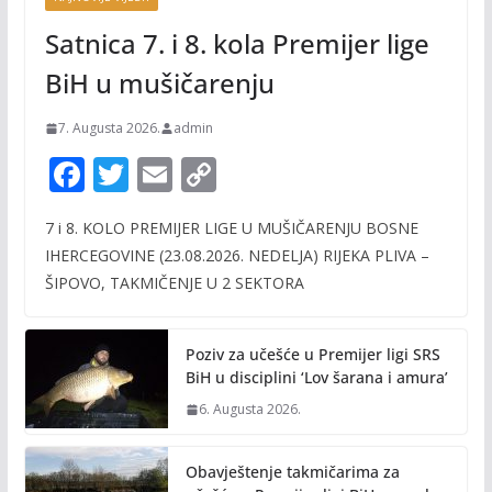
Satnica 7. i 8. kola Premijer lige
BiH u mušičarenju
7. Augusta 2026.
admin
F
T
E
C
ac
w
m
o
7 i 8. KOLO PREMIJER LIGE U MUŠIČARENJU BOSNE
e
itt
ai
p
IHERCEGOVINE (23.08.2026. NEDELJA) RIJEKA PLIVA –
b
er
l
y
ŠIPOVO, TAKMIČENJE U 2 SEKTORA
o
Li
o
n
Poziv za učešće u Premijer ligi SRS
k
k
BiH u disciplini ‘Lov šarana i amura’
6. Augusta 2026.
Obavještenje takmičarima za