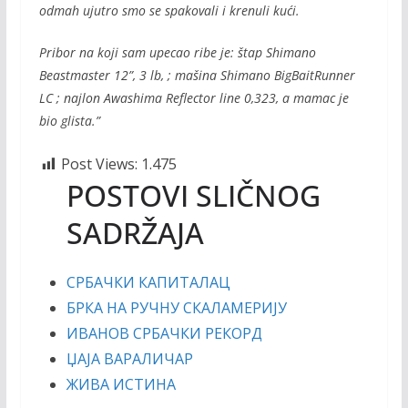
odmah ujutro smo se spakovali i krenuli kući.
Pribor na koji sam upecao ribe je: štap Shimano
Beastmaster 12”, 3 lb, ; mašina Shimano BigBaitRunner
LC ; najlon Awashima Reflector line 0,323, a mamac je
bio glista.”
Post Views:
1.475
POSTOVI SLIČNOG
SADRŽAJA
СРБАЧКИ КАПИТАЛАЦ
БРКА НА РУЧНУ СКАЛАМЕРИЈУ
ИВАНОВ СРБАЧКИ РЕКОРД
ЏАЈА ВАРАЛИЧАР
ЖИВА ИСТИНА