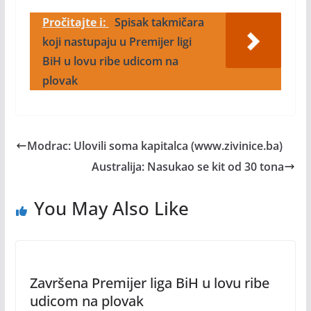
Pročitajte i:
Spisak takmičara
koji nastupaju u Premijer ligi
BiH u lovu ribe udicom na
plovak
Modrac: Ulovili soma kapitalca (www.zivinice.ba)
Australija: Nasukao se kit od 30 tona
You May Also Like
Završena Premijer liga BiH u lovu ribe
udicom na plovak