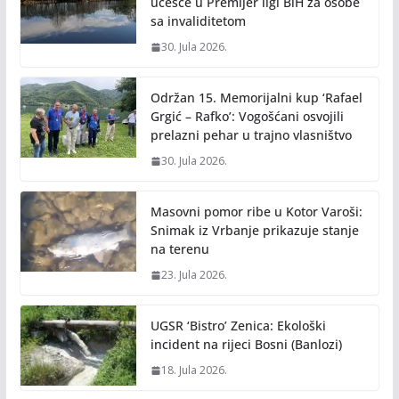
učešće u Premijer ligi BiH za osobe
sa invaliditetom
30. Jula 2026.
Održan 15. Memorijalni kup ‘Rafael
Grgić – Rafko’: Vogošćani osvojili
prelazni pehar u trajno vlasništvo
30. Jula 2026.
Masovni pomor ribe u Kotor Varoši:
Snimak iz Vrbanje prikazuje stanje
na terenu
23. Jula 2026.
UGSR ‘Bistro’ Zenica: Ekološki
incident na rijeci Bosni (Banlozi)
18. Jula 2026.