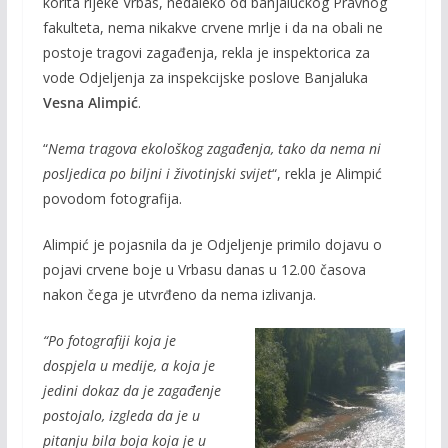
korita rijeke Vrbas, nedaleko od banjalučkog Pravnog
fakulteta, nema nikakve crvene mrlje i da na obali ne
postoje tragovi zagađenja, rekla je inspektorica za
vode Odjeljenja za inspekcijske poslove Banjaluka
Vesna Alimpić
.
“
Nema tragova ekološkog zagađenja, tako da nema ni
posljedica po biljni i životinjski svijet
“, rekla je Alimpić
povodom fotografija.
Alimpić je pojasnila da je Odjeljenje primilo dojavu
o
pojavi crvene boje u Vrbasu danas u 12.00 časova
nakon čega je utvrđeno da nema izlivanja.
“Po fotografiji koja je
dospjela u medije, a koja je
jedini dokaz da je zagađenje
postojalo, izgleda da je u
pitanju bila boja koja je u