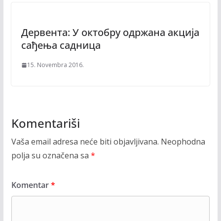
Дервента: У октобру одржaнa акција
сађења садница
15. Novembra 2016.
Komentariši
Vaša email adresa neće biti objavljivana.
Neophodna
polja su označena sa
*
Komentar
*