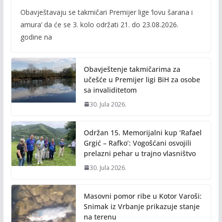
ac
w
m
o
Obavještavaju se takmičari Premijer lige ‘lovu šarana i
e
itt
ai
p
amura’ da će se 3. kolo održati 21. do 23.08.2026.
b
er
l
y
godine na
o
Li
o
n
Obavještenje takmičarima za
k
k
učešće u Premijer ligi BiH za osobe
sa invaliditetom
30. Jula 2026.
Održan 15. Memorijalni kup ‘Rafael
Grgić – Rafko’: Vogošćani osvojili
prelazni pehar u trajno vlasništvo
30. Jula 2026.
Masovni pomor ribe u Kotor Varoši:
Snimak iz Vrbanje prikazuje stanje
na terenu