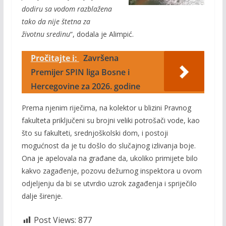
dodiru sa vodom razblažena
tako da nije štetna za
životnu sredinu
“, dodala je Alimpić.
Pročitajte i:
Završena
Premijer SPIN liga Bosne i
Hercegovine za 2026. godine
Prema njenim riječima, na kolektor u blizini Pravnog
fakulteta priključeni su brojni veliki potrošači vode, kao
što su fakulteti, srednjoškolski dom, i postoji
mogućnost da je tu došlo do slučajnog izlivanja boje.
Ona je apelovala na građane da, ukoliko primijete bilo
kakvo zagađenje, pozovu dežurnog inspektora u ovom
odjeljenju da bi se utvrdio uzrok zagađenja i spriječilo
dalje širenje.
Post Views:
877