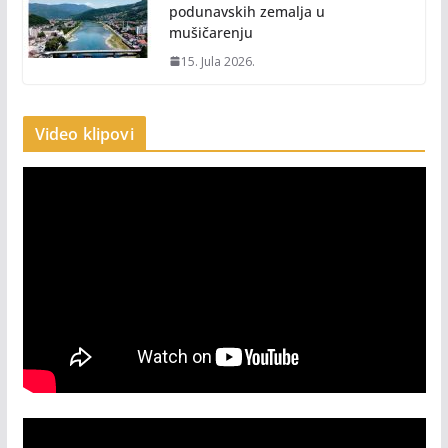
podunavskih zemalja u
mušičarenju
15. Jula 2026.
Video klipovi