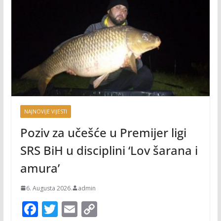
NAJNOVIJE VIJESTI
Poziv za učešće u Premijer ligi
SRS BiH u disciplini ‘Lov šarana i
amura’
6. Augusta 2026.
admin
F
T
E
C