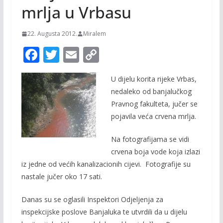
mrlja u Vrbasu
22. Augusta 2012.
Miralem
F
T
E
C
ac
w
m
o
U dijelu korita rijeke Vrbas,
e
itt
ai
p
nedaleko od banjalučkog
b
er
l
y
Pravnog fakulteta, jučer se
o
Li
pojavila veća crvena mrlja.
o
n
Na fotografijama se vidi
k
k
crvena boja vode koja izlazi
iz jedne od većih kanalizacionih cijevi. Fotografije su
nastale jučer oko 17 sati.
Danas su se oglasili Inspektori Odjeljenja za
inspekcijske poslove Banjaluka te utvrdili da u dijelu