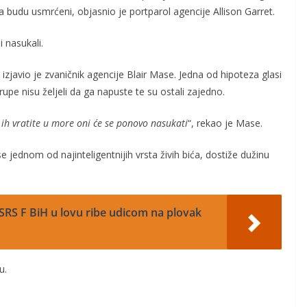
da budu usmrćeni, objasnio je portparol agencije Allison Garret.
 nasukali.
, izjavio je zvaničnik agencije Blair Mase. Jedna od hipoteza glasi
rupe nisu željeli da ga napuste te su ostali zajedno.
 ih vratite u more oni će se ponovo nasukati
“, rekao je Mase.
e jednom od najinteligentnijih vrsta živih bića, dostiže dužinu
 SRS F BiH u lovu ribe udicom na plovak
u.