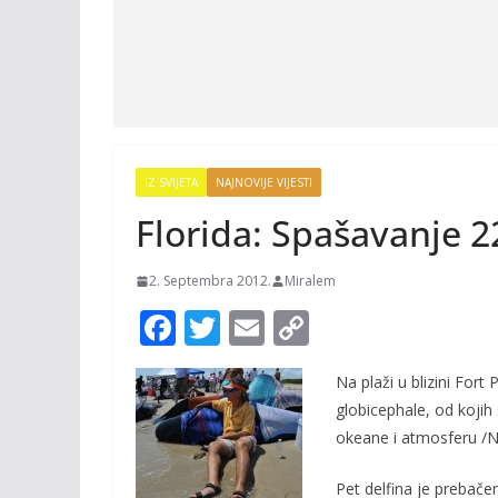
IZ SVIJETA
NAJNOVIJE VIJESTI
Florida: Spašavanje 2
2. Septembra 2012.
Miralem
F
T
E
C
ac
w
m
o
Na plaži u blizini Fort
e
itt
ai
p
globicephale, od kojih
b
er
l
y
okeane i atmosferu /
o
Li
Pet delfina je prebačen