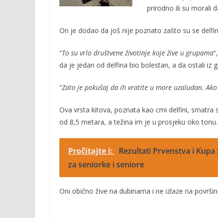
o
n
prirodno ili su morali 
k
k
On je dodao da još nije poznato zašto su se delfini
“
To su vrlo društvene životinje koje žive u grupama
“
da je jedan od delfina
bio bolestan, a da ostali iz g
“
Zato je pokušaj da ih vratite u more uzaludan. Ako
Ova vrsta kitova, poznata kao crni delfini, smatra s
od 8,5 metara, a težina im je u prosjeku oko tonu.
Pročitajte i:
Rezultati Prvenstva i Kupa
za seniorke i seniore
Oni obično žive na dubinama i ne izlaze na površin