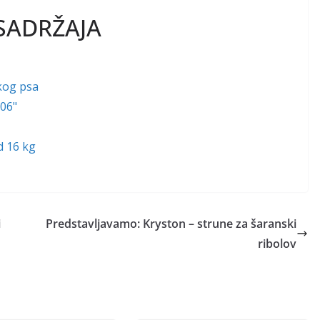
SADRŽAJA
kog psa
006"
d 16 kg
i
Predstavljavamo: Kryston – strune za šaranski
ribolov