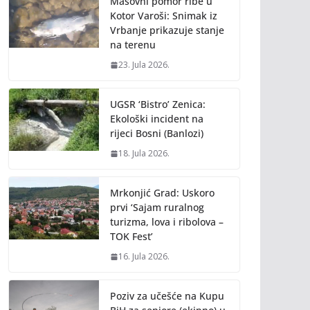
Masovni pomor ribe u
Kotor Varoši: Snimak iz
Vrbanje prikazuje stanje
na terenu
23. Jula 2026.
UGSR ‘Bistro’ Zenica:
Ekološki incident na
rijeci Bosni (Banlozi)
18. Jula 2026.
Mrkonjić Grad: Uskoro
prvi ‘Sajam ruralnog
turizma, lova i ribolova –
TOK Fest’
16. Jula 2026.
Poziv za učešće na Kupu