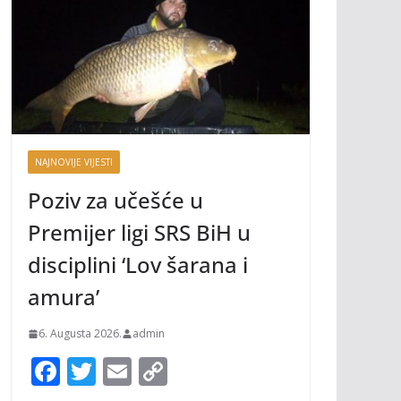
NAJNOVIJE VIJESTI
Poziv za učešće u
Premijer ligi SRS BiH u
disciplini ‘Lov šarana i
amura’
6. Augusta 2026.
admin
F
T
E
C
ac
w
m
o