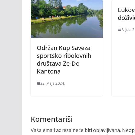
Lukovo
doživi
8. Jula 
Održan Kup Saveza
sportsko ribolovnih
društava Ze-Do
Kantona
23. Maja 2024.
Komentariši
Vaša email adresa neće biti objavljivana.
Neoph