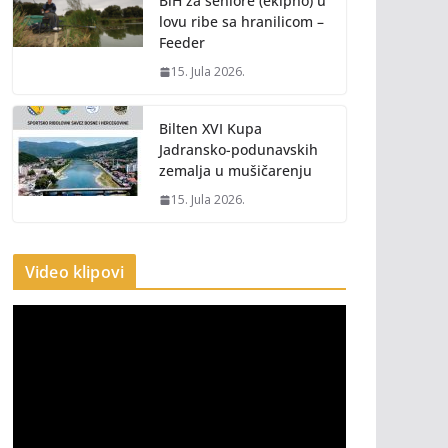
BiH za seniore (ekipno) u
lovu ribe sa hranilicom –
Feeder
15. Jula 2026.
Bilten XVI Kupa
Jadransko-podunavskih
zemalja u mušičarenju
15. Jula 2026.
Video klipovi