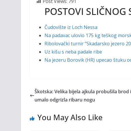
Post Views:
791
POSTOVI SLIČNOG 
Čudovište iz Loch Nessa
Na padavac ulovio 175 kg teškog mors
Ribolovački turnir "Skadarsko jezero 2
Uz kišu s neba padale ribe
Na jezeru Borovik (HR) upecao štuku o
Škotska: Velika bijela ajkula probušila brod 
umalo odgrizla ribaru nogu
You May Also Like