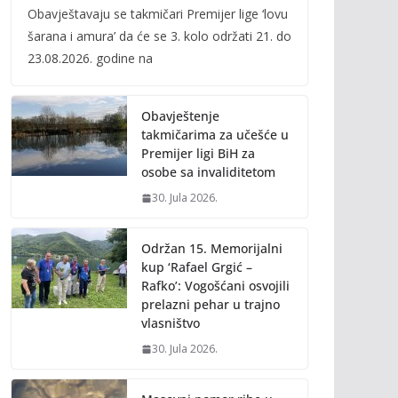
Obavještavaju se takmičari Premijer lige ‘lovu
e
itt
ai
p
šarana i amura’ da će se 3. kolo održati 21. do
b
er
l
y
23.08.2026. godine na
o
Li
o
n
Obavještenje
k
k
takmičarima za učešće u
Premijer ligi BiH za
osobe sa invaliditetom
30. Jula 2026.
Održan 15. Memorijalni
kup ‘Rafael Grgić –
Rafko’: Vogošćani osvojili
prelazni pehar u trajno
vlasništvo
30. Jula 2026.