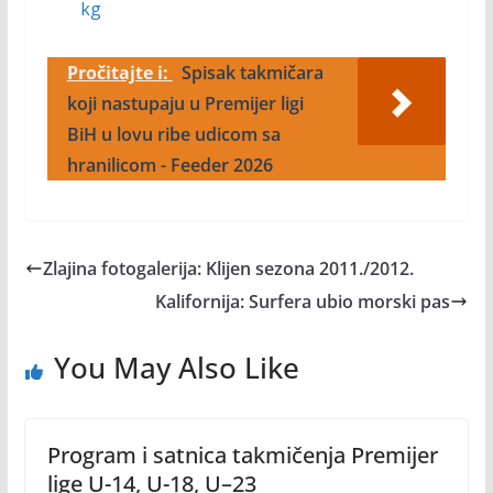
kg
Pročitajte i:
Spisak takmičara
koji nastupaju u Premijer ligi
BiH u lovu ribe udicom sa
hranilicom - Feeder 2026
Zlajina fotogalerija: Klijen sezona 2011./2012.
Kalifornija: Surfera ubio morski pas
You May Also Like
Program i satnica takmičenja Premijer
lige U-14, U-18, U–23