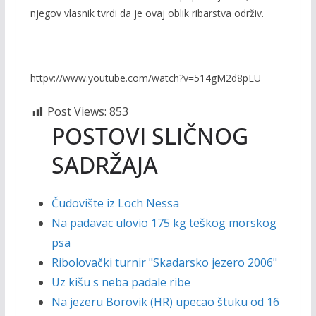
njegov vlasnik tvrdi da je ovaj oblik ribarstva održiv.
httpv://www.youtube.com/watch?v=514gM2d8pEU
Post Views:
853
POSTOVI SLIČNOG
SADRŽAJA
Čudovište iz Loch Nessa
Na padavac ulovio 175 kg teškog morskog
psa
Ribolovački turnir "Skadarsko jezero 2006"
Uz kišu s neba padale ribe
Na jezeru Borovik (HR) upecao štuku od 16