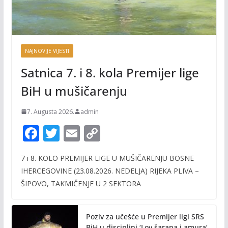
NAJNOVIJE VIJESTI
Satnica 7. i 8. kola Premijer lige
BiH u mušičarenju
7. Augusta 2026.
admin
F
T
E
C
ac
w
m
o
7 i 8. KOLO PREMIJER LIGE U MUŠIČARENJU BOSNE
e
itt
ai
p
IHERCEGOVINE (23.08.2026. NEDELJA) RIJEKA PLIVA –
b
er
l
y
ŠIPOVO, TAKMIČENJE U 2 SEKTORA
o
Li
o
n
Poziv za učešće u Premijer ligi SRS
BiH u disciplini ‘Lov šarana i amura’