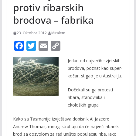
protiv ribarskih
brodova – fabrika
23. Oktobra 2012.
Miralem
F
T
E
C
ac
w
m
o
Jedan od najvećih svjetskih
e
itt
ai
p
brodova, poznat kao super-
b
er
l
y
kočar, stigao je u Australiju.
o
Li
Dočekali su ga protesti
o
n
ribara, stanovnika i
k
k
ekoloških grupa.
Kako sa Tasmanije izvještava dopisnik Al Jazeere
Andrew Thomas, mnogi strahuju da će najveći ribarski
brod sa dozvolom za rad uništiti populaciju ribe, iako