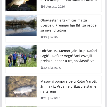
k
k
6. Augusta 2026.
Obavještenje takmičarima za
učešće u Premijer ligi BiH za osobe
sa invaliditetom
30. Jula 2026.
Održan 15. Memorijalni kup ‘Rafael
Grgić – Rafko’: Vogošćani osvojili
prelazni pehar u trajno vlasništvo
30. Jula 2026.
Masovni pomor ribe u Kotor Varoši:
Snimak iz Vrbanje prikazuje stanje
na terenu
23. Jula 2026.