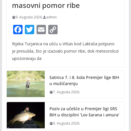
masovni pomor ribe
9. Augusta 2026.
admin
F
T
E
C
ac
w
m
o
Rijeka Turjanica na ušću u Vrbas kod Laktaša potpuno
e
itt
ai
p
je presušila, što je izazvalo pomor ribe, dok meteorolozi
b
er
l
y
upozoravaju da
o
Li
o
n
Satnica 7. i 8. kola Premijer lige BiH
k
k
u mušičarenju
7. Augusta 2026.
Poziv za učešće u Premijer ligi SRS
BiH u disciplini ‘Lov šarana i amura’
6. Augusta 2026.