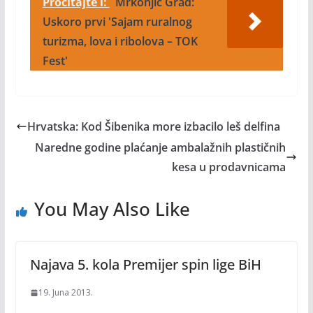
Pročitajte i:
Mrkonjić Grad:
Uskoro prvi 'Sajam ruralnog
turizma, lova i ribolova – TOK
Fest'
Hrvatska: Kod Šibenika more izbacilo leš delfina
Naredne godine plaćanje ambalažnih plastičnih
kesa u prodavnicama
You May Also Like
Najava 5. kola Premijer spin lige BiH
19. Juna 2013.