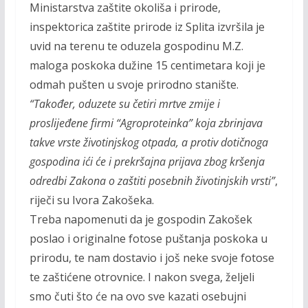
Ministarstva zaštite okoliša i prirode,
inspektorica zaštite prirode iz Splita izvršila je
uvid na terenu te oduzela gospodinu M.Z.
maloga poskoka dužine 15 centimetara koji je
odmah pušten u svoje prirodno stanište.
“Također, oduzete su četiri mrtve zmije i
proslijeđene firmi “Agroproteinka” koja zbrinjava
takve vrste životinjskog otpada, a protiv dotičnoga
gospodina ići će i prekršajna prijava zbog kršenja
odredbi Zakona o zaštiti posebnih životinjskih vrsti”
,
riječi su Ivora Zakošeka.
Treba napomenuti da je gospodin Zakošek
poslao i originalne fotose puštanja poskoka u
prirodu, te nam dostavio i još neke svoje fotose
te zaštićene otrovnice. I nakon svega, željeli
smo čuti što će na ovo sve kazati osebujni