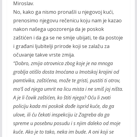
Miroslav.
No, kako ga nismo pronašli u njegovoj kući,
prenosimo njegovu rečenicu koju nam je kazao
nakon našega upozorenja da je poskok
zaštićen i da ga se ne smije ubijati, te da postoje
i građani ljubitelji prirode koji se zalažu za
očuvanje takve vrste zmija.
“Dobro, zmija otrovnica zbog koje je na mnoga
groblja otišlo dosta Imoćana u Imotskoj krajini od
pamtivika, zaštićena, može te gristi, pustiti ti otrov,
mo’š od njega umrit na licu mista i ne smiš joj ništa.
A je li čovik zaštićen, ko štiti njega? Oću li zvati
policiju kada mi poskok dođe isprid kuće, da ga
ulove, ili ću čekati inspekciju iz Zagreba da ga
spreme u posebnu posudu i s njim daleko od moje
kuće. Ako je to tako, neka im bude. A oni koji se