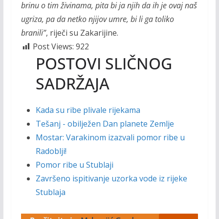
brinu o tim živinama, pita bi ja njih da ih je ovaj naš
ugriza, pa da netko njijov umre, bi li ga toliko
branili”
, riječi su Zakarijine.
Post Views:
922
POSTOVI SLIČNOG
SADRŽAJA
Kada su ribe plivale rijekama
Tešanj - obilježen Dan planete Zemlje
Mostar: Varakinom izazvali pomor ribe u
Radoblji!
Pomor ribe u Stublaji
Završeno ispitivanje uzorka vode iz rijeke
Stublaja