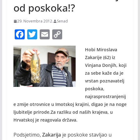
od poskoka!?
29. Novembra 2012.
Senad
F
T
E
C
ac
w
m
o
Hobi Miroslava
e
itt
ai
p
Zakarije (62) iz
b
er
l
y
Vinjana Donjih, koji
o
Li
za sebe kaže da je
o
n
vrstan poznavatelj
poskoka,
k
k
najrasprostranjenij
e zmije otrovnice u Imotskoj krajini, digao je na noge
ljubitelje prirode.Za razliku od naših krajeva, u
Hrvatskoj je reagovala država.
Podsjetimo,
Zakarija
je poskoke stavljao u