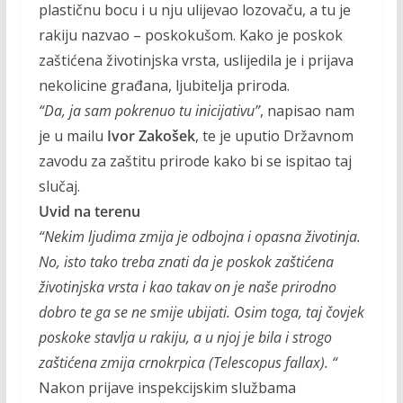
plastičnu bocu i u nju ulijevao lozovaču, a tu je
rakiju nazvao – poskokušom. Kako je poskok
zaštićena životinjska vrsta, uslijedila je i prijava
nekolicine građana, ljubitelja priroda.
“Da, ja sam pokrenuo tu inicijativu”
, napisao nam
je u mailu
Ivor Zakošek
, te je uputio Državnom
zavodu za zaštitu prirode kako bi se ispitao taj
slučaj.
Uvid na terenu
“Nekim ljudima zmija je odbojna i opasna životinja.
No, isto tako treba znati da je poskok zaštićena
životinjska vrsta i kao takav on je naše prirodno
dobro te ga se ne smije ubijati. Osim toga, taj čovjek
poskoke stavlja u rakiju, a u njoj je bila i strogo
zaštićena zmija crnokrpica (Telescopus fallax). “
Nakon prijave inspekcijskim službama