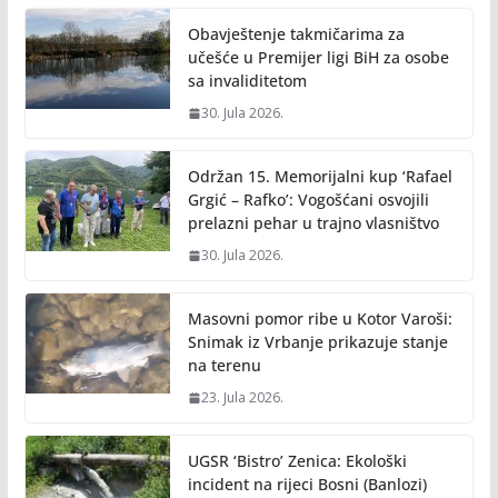
Obavještenje takmičarima za
učešće u Premijer ligi BiH za osobe
sa invaliditetom
30. Jula 2026.
Održan 15. Memorijalni kup ‘Rafael
Grgić – Rafko’: Vogošćani osvojili
prelazni pehar u trajno vlasništvo
30. Jula 2026.
Masovni pomor ribe u Kotor Varoši:
Snimak iz Vrbanje prikazuje stanje
na terenu
23. Jula 2026.
UGSR ‘Bistro’ Zenica: Ekološki
incident na rijeci Bosni (Banlozi)