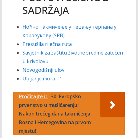
SADRŽAJA
Hоћно такмичењe у пецању терпана у
Каравукову (SRB)
Presušila riječna ruta
Savjetnik za zaštitu životne sredine zatečen
u krivolovu
Novogodišnji ulov
Ubijanje mora - 1
Pročitajte i:
30. Evropsko
prvenstvo u mušičarenju:
Nakon trećeg dana takmičenja
Bosna i Hercegovina na prvom
mjestu!