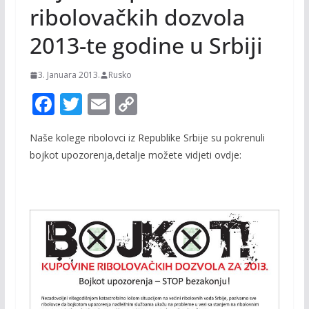
ribolovačkih dozvola
2013-te godine u Srbiji
3. Januara 2013.
Rusko
F
T
E
C
ac
w
m
o
Naše kolege ribolovci iz Republike Srbije su pokrenuli
e
itt
ai
p
bojkot upozorenja,detalje možete vidjeti ovdje:
b
er
l
y
o
Li
o
n
k
k