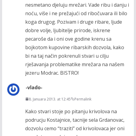
nesmetano djeluju mrežari. Vade ribu i danju i
noću, više i ne prežajući od ribočuvara ili bilo
koga drugog. Pozivam i druge ribare, ljude
dobre volje, ljubitelje prirode, iskrene
pecaroše da i oni ove godine krenu sa
bojkotom kupovine ribarskih dozvola, kako
bi na taj način pokrenuli stvari u cilju
rješavanja problematike mrežara na našem
jezeru Modrac. BISTRO!
-vlado-
8. Januara 2013. at 12:45
Permalink
Kako stvari stoje po pitanju krivolova na
podrucju Kostajnice, tacnije sela Grdanovac,
dozvolu cemo “traziti” od krivolovaca jer oni