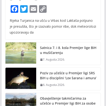
F
T
E
C
ac
w
m
o
Rijeka Turjanica na ušću u Vrbas kod Laktaša potpuno
e
itt
ai
p
je presušila, što je izazvalo pomor ribe, dok meteorolozi
b
er
l
y
upozoravaju da
o
Li
o
n
Satnica 7. i 8. kola Premijer lige BiH
k
k
u mušičarenju
7. Augusta 2026.
Poziv za učešće u Premijer ligi SRS
BiH u disciplini ‘Lov šarana i amura’
6. Augusta 2026.
Obavještenje takmičarima za
učešće u Premijer ligi BiH za osobe