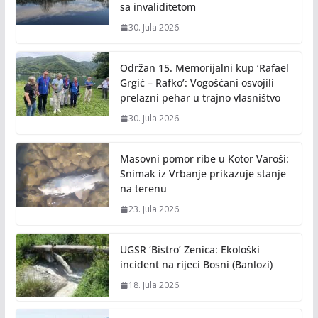
sa invaliditetom
30. Jula 2026.
Održan 15. Memorijalni kup ‘Rafael
Grgić – Rafko’: Vogošćani osvojili
prelazni pehar u trajno vlasništvo
30. Jula 2026.
Masovni pomor ribe u Kotor Varoši:
Snimak iz Vrbanje prikazuje stanje
na terenu
23. Jula 2026.
UGSR ‘Bistro’ Zenica: Ekološki
incident na rijeci Bosni (Banlozi)
18. Jula 2026.