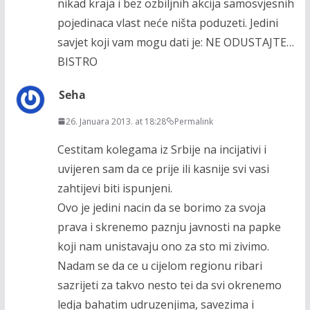
nikad kraja i bez ozbiljnih akcija samosvjesnih
pojedinaca vlast neće ništa poduzeti. Jedini
savjet koji vam mogu dati je: NE ODUSTAJTE…
BISTRO
Seha
26. Januara 2013. at 18:28
Permalink
Cestitam kolegama iz Srbije na incijativi i
uvijeren sam da ce prije ili kasnije svi vasi
zahtijevi biti ispunjeni.
Ovo je jedini nacin da se borimo za svoja
prava i skrenemo paznju javnosti na papke
koji nam unistavaju ono za sto mi zivimo.
Nadam se da ce u cijelom regionu ribari
sazrijeti za takvo nesto tei da svi okrenemo
ledja bahatim udruzenjima, savezima i